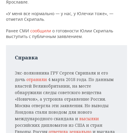
НЕФТЕХИМИЯ
Ярославле.
РОЗНИЧНАЯ ТОРГОВЛЯ
НОВОСТИ ТЕХНОЛОГИЙ
МЕРОПРИЯТИЯ
«У меня все нормально — у нас, у Юлечки тоже», —
НЕФТЬ
отметил Скрипаль.
ТРАНСПОРТ
IT
НОВОСТИ МЕРОПРИЯТИЙ
СПОРТ
ОПК
Ранее СМИ
сообщили
о готовности Юлии Скрипаль
выступить с публичным заявлением.
УСЛУГИ
МЕДИА
ВЫЕЗДНАЯ РЕДАКЦИЯ
НОВОСТИ СПОРТА
ОБЩЕСТВО
ЭНЕРГЕТИКА
ТЕЛЕКОММУНИКАЦИИ
БИЗНЕС-БРАНЧИ
ФУТБОЛ
НОВОСТИ ОБЩЕСТВА
ФОТОГАЛЕРЕЯ
Справка
ONLINE-КОНФЕРЕНЦИИ
ХОККЕЙ
ВЛАСТЬ
СЮЖЕТЫ
Экс-полковника ГРУ Сергея Скрипаля и его
ОТКРЫТАЯ ЛЕКЦИЯ
БАСКЕТБОЛ
ИНФРАСТРУКТУРА
СПРАВОЧНИК
дочь
отравили
4 марта 2018 года. По данным
властей Великобритании, на месте
обнаружили следы советского вещества
ВОЛЕЙБОЛ
ИСТОРИЯ
СПИСОК ПЕРСОН
ПОЛНАЯ ВЕРСИЯ
«Новичок», а устроила отравление Россия.
Москва отвергла эти заявления. Но выводы
КИБЕРСПОРТ
КУЛЬТУРА
СПИСОК КОМПАНИЙ
Лондона стали поводом для нового
международного скандала и
высылки
ФИГУРНОЕ КАТАНИЕ
МЕДИЦИНА
российских дипломатов из США и стран
Европы. Россия
ответила зеркально
и выслала