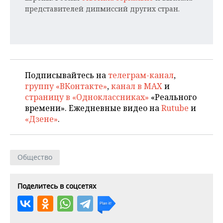
ВОДНЫЕ ВИДЫ СПОРТА
ОБРАЗОВАНИЕ
представителей дипмиссий других стран.
ХОККЕЙ С МЯЧОМ
ПРОИСШЕСТВИЯ
Подписывайтесь на
телеграм-канал
,
группу «ВКонтакте»
,
канал в MAX
и
страницу в «Одноклассниках»
«Реального
времени». Ежедневные видео на
Rutube
и
«Дзене»
.
Общество
Поделитесь в соцсетях