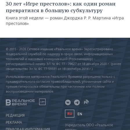
30 лет «Игре престолов»: как один роман
превратился в большую субкультуру
Книга этой недели — роман Джорджа Р. Р. Мартина «Игра
престолов»
© 2015 - 2026 Сетевое издание «Реальное время» Зарегистрировано
Федеральной службой по надзору в сфере связи, информационных
технологий и массовых коммуникаций (Роскомнадзор) –
регистрационный номер ЭЛ № ФС 77 - 79627 от 18 декабря 2020 г. (ранее
свидетельство Эл № ФС 77-59331 от 18 сентября 2014 г.)
Использование материалов Реального Времени разрешено только с
предварительного согласия правообладателей, упоминание сайта и
прямая гиперссылка обязательны при частичном или полном
воспроизведении материалов.
18+
RU
EN
РЕДАКЦИЯ
РЕКЛАМА
Учредитель ООО «Реальное
ПРАВОВАЯ ИНФОРМАЦИЯ
время»