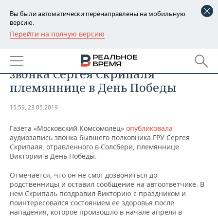
Вы были автоматически перенаправлены на мобильную
версию.
Перейти на полную версию
РЕГИОНЫ
ОБЩЕСТВО
СМИ опубликовали аудиозапись
БАШКОРТОСТАН
НОВОСТИ
звонка Сергея Скрипаля
ТАТАРСТАН
АНАЛИТИКА
племяннице в День Победы
УДМУРТИЯ
НОВОСТИ АНАЛИТИКИ
ЭКОНОМИКА
15:59, 23.05.2019
ДЕКЛАРАЦИИ О ДОХОДАХ
НОВОСТИ ЭКОНОМИКИ
ПРОМЫШЛЕННОСТЬ
Газета «Московский Комсомолец»
опубликовала
аудиозапись звонка бывшего полковника ГРУ Сергея
КОРОЛИ ГОСЗАКАЗА ПФО
ФИНАНСЫ
НОВОСТИ
НЕДВИЖИМОСТЬ
Скрипаля, отравленного в Солсбери, племяннице
ПРОМЫШЛЕННОСТИ
Виктории в День Победы.
ВУЗЫ ТАТАРСТАНА
БАНКИ
НОВОСТИ НЕДВИЖИМОСТИ
АВТО
Отмечается, что он не смог дозвониться до
АГРОПРОМ
родственницы и оставил сообщение на автоответчике. В
КОМУ ПРИНАДЛЕЖАТ
БЮДЖЕТ
НОВОСТИ АВТО
БИЗНЕС
нем Скрипаль поздравил Викторию с праздником и
ТОРГОВЫЕ ЦЕНТРЫ
МАШИНОСТРОЕНИЕ
поинтересовался состоянием ее здоровья после
ТАТАРСТАНА
нападения, которое произошло в начале апреля в
ИНВЕСТИЦИИ
НОВОСТИ БИЗНЕСА
ТЕХНОЛОГИИ