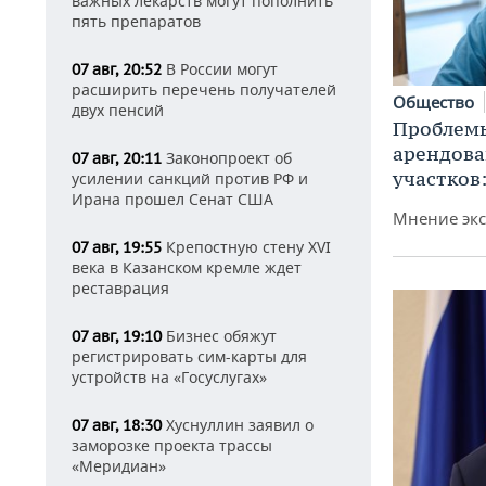
важных лекарств могут пополнить
пять препаратов
В России могут
07 авг, 20:52
расширить перечень получателей
Общество
двух пенсий
Проблемы
арендов
Законопроект об
07 авг, 20:11
участков
усилении санкций против РФ и
Ирана прошел Сенат США
Мнение экс
Крепостную стену XVI
07 авг, 19:55
века в Казанском кремле ждет
реставрация
Бизнес обяжут
07 авг, 19:10
регистрировать сим-карты для
устройств на «Госуслугах»
Хуснуллин заявил о
07 авг, 18:30
заморозке проекта трассы
«Меридиан»