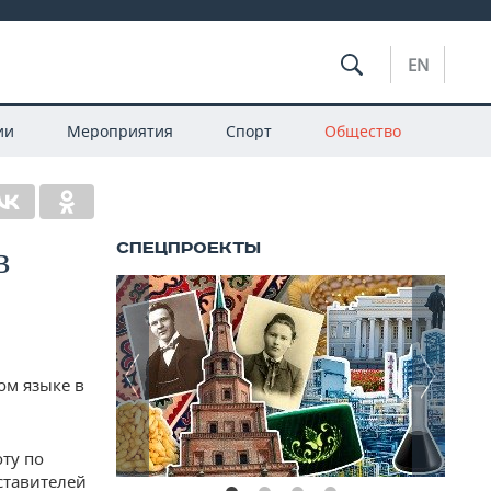
EN
ии
Мероприятия
Спорт
Общество
в
ом языке в
оту по
ставителей