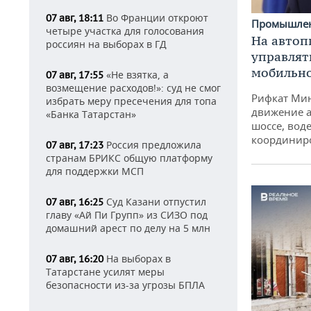
Во Франции откроют
07 авг, 18:11
Промышле
четыре участка для голосования
На автоп
россиян на выборах в ГД
управлят
мобильн
«Не взятка, а
07 авг, 17:55
возмещение расходов!»: суд не смог
Рифкат Мин
избрать меру пресечения для топа
движение а
«Банка Татарстан»
шоссе, воде
координир
Россия предложила
07 авг, 17:23
странам БРИКС общую платформу
для поддержки МСП
Суд Казани отпустил
07 авг, 16:25
главу «Ай Пи Групп» из СИЗО под
домашний арест по делу на 5 млн
На выборах в
07 авг, 16:20
Татарстане усилят меры
безопасности из-за угрозы БПЛА