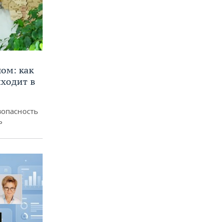
ом: как
ходит в
зопасность
ь