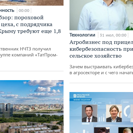
нность
00:00
бзор: пороховой
 цеха, с подрядчика
 Крыму требуют еще 1,8
Технологии
31 июл, 00:00
Агробизнес под прицел
кибербезопасность при
твенник НЧТЗ получил
руппе компаний «ТатПром-
сельское хозяйство
Зачем выстраивать кибербе
в агросекторе и с чего начат