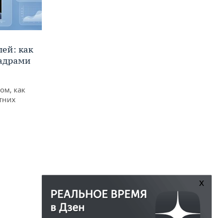
ей: как
кадрами
ом, как
тних
x