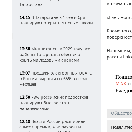
внеземных
Татарстана
«Где инопл
В Татарстане к 1 сентября
14:15
планируют открыть 4 новые школы
Кроме того
поверхнос
Минниханов: к 2029 году все
13:38
Напомним,
районы Татарстана обеспечат
ракеты Falc
крытыми ледовыми аренами
Продажи электронных ОСАГО
13:07
Подпи
в России выросли на 65% за семь
MAX
и
месяцев
Ежедн
78% российских подростков
12:38
планируют быстро стать
начальниками
Общество
Власти России расширили
12:10
список премий, чьи лауреаты
Поделитес