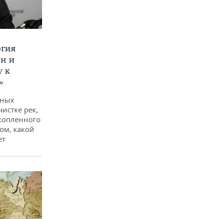
ргия
ан и
у к
»
дных
чистке рек,
копленного
ом, какой
ет