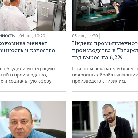
нность
04 авг, 10:20
05 авг, 14:30
кономика меняет
Индекс промышленног
нность и качество
производства в Татарс
год вырос на 6,2%
не обсудили интеграцию
При этом показатели более 
гий в производство,
половины обрабатывающих
е и социальную сферу
производств снизились