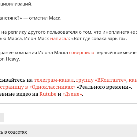
 цивилизаций.
анетяне?» — отметил Маск.
, на реплику другого пользователя о том, что инопланетяне
тью Марса, Илон Маск
написал
: «Вот где собака зарыта».
 ранее компания Илона Маска
совершила
первый коммерчес
on Heavy.
сывайтесь на
телеграм-канал
,
группу «ВКонтакте»
,
кан
страницу в «Одноклассниках»
«Реального времени».
евные видео на
Rutube
и
«Дзене»
.
ь в соцсетях