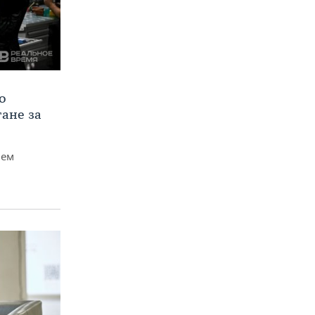
о
тане за
чем