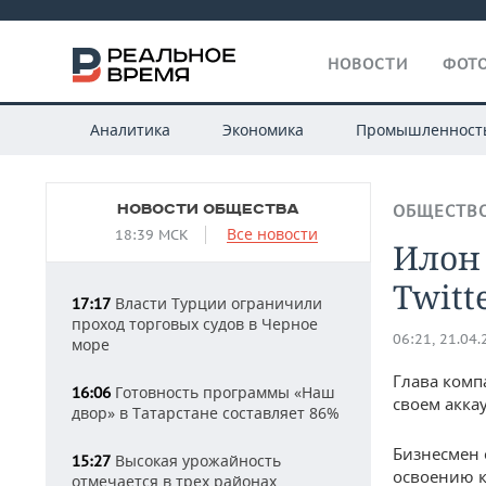
НОВОСТИ
ФОТО
Аналитика
Экономика
Промышленност
НОВОСТИ ОБЩЕСТВА
ОБЩЕСТВ
Все новости
18:39 МСК
Илон
Twitt
Власти Турции ограничили
17:17
проход торговых судов в Черное
06:21, 21.04
море
Глава комп
Готовность программы «Наш
16:06
своем аккау
двор» в Татарстане составляет 86%
Бизнесмен 
Высокая урожайность
15:27
освоению к
отмечается в трех районах