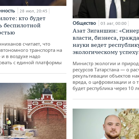
нность
28 июл, 20:45
илоте: кто будет
Общество
03 авг, 00:00
ь беспилотной
Азат Зиганшин: «Сине
остью
власти, бизнеса, гражд
ниханов считает, что
науки ведет республик
втономного транспорта на
экологическому успеху
 и в воздухе надо
овать с единой платформы
Министр экологии и приро
ресурсов Татарстана — о рас
рекультивации объектов на
вреда, о цифровизации и о т
будет республика через 10 л