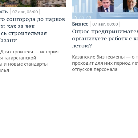
ость
07 авг, 08:00
го соцгорода до парков
Бизнес
07 авг, 00:00
: как за век
Опрос предпринимател
сь строительная
организуете работу с 
Казани
летом?
 Дня строителя — история
Казанские бизнесмены — о т
я татарстанской
проходит для них период ле
ы и новые стандарты
отпусков персонала
илья