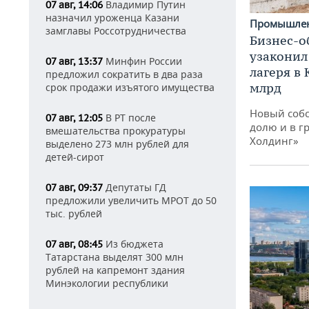
Владимир Путин
07 авг, 14:06
назначил уроженца Казани
Промышле
замглавы Россотрудничества
Бизнес-о
узаконил
Минфин России
07 авг, 13:37
лагеря в
предложил сократить в два раза
млрд
срок продажи изъятого имущества
Новый собс
В РТ после
07 авг, 12:05
долю и в г
вмешательства прокуратуры
Холдинг»
выделено 273 млн рублей для
детей-сирот
Депутаты ГД
07 авг, 09:37
предложили увеличить МРОТ до 50
тыс. рублей
Из бюджета
07 авг, 08:45
Татарстана выделят 300 млн
рублей на капремонт здания
Минэкологии республики