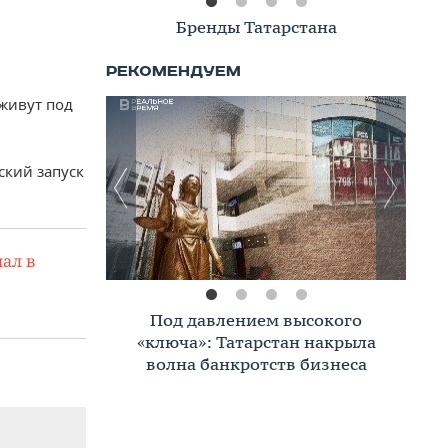
Книжная полка
 живут под
кий запуск
ал в
Премиальное жилье в Казани:
тренды, критерии, покупатели в
2026 году