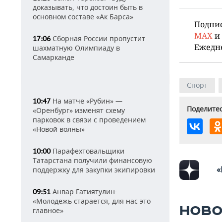
доказывать, что достоин быть в
основном составе «Ак Барса»
Подпи
MAX
и
Сборная России пропустит
17:06
Ежедн
шахматную Олимпиаду в
Самарканде
Спорт
На матче «Рубин» —
10:47
Поделитес
«Оренбург» изменят схему
парковок в связи с проведением
«Новой волны»
Парафехтовальщики
10:00
Татарстана получили финансовую
«
поддержку для закупки экипировки
Анвар Гатиятулин:
09:51
«Молодежь старается, для нас это
НОВО
главное»