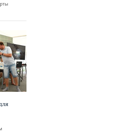
арты
для
м