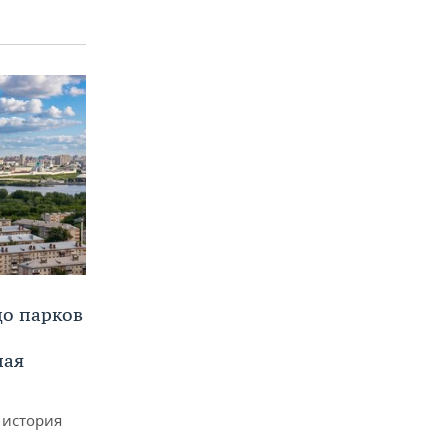
до парков
ная
 история