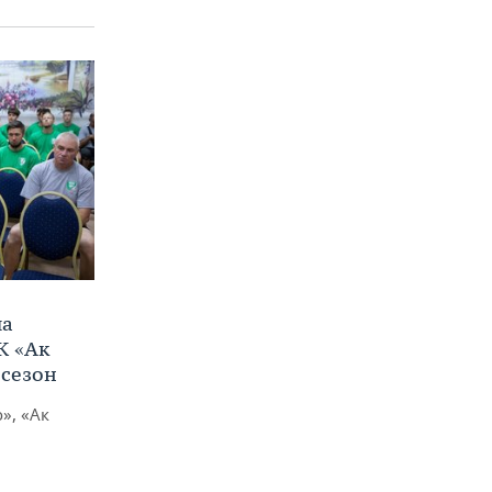
ла
К «Ак
 сезон
», «Ак