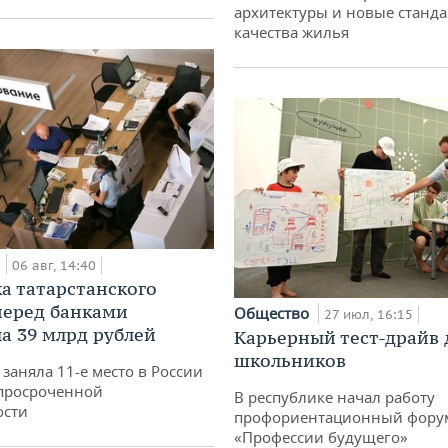
архитектуры и новые станд
качества жилья
а
06 авг, 14:40
а татарстанского
перед банками
Общество
27 июл, 16:15
а 39 млрд рублей
Карьерный тест-драйв 
школьников
заняла 11-е место в России
просроченной
В республике начал работу
ости
профориентационный фору
«Профессии будущего»