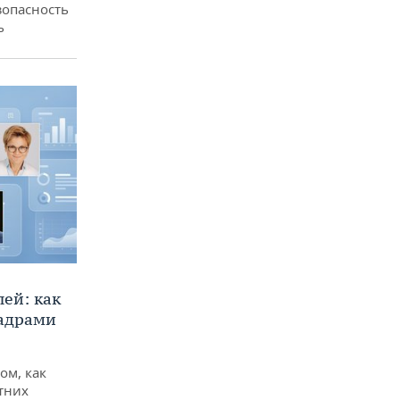
зопасность
ь
ей: как
кадрами
ом, как
тних