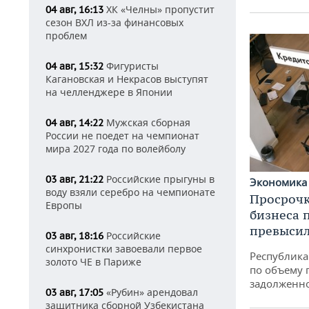
ХК «Челны» пропустит
04 авг, 16:13
сезон ВХЛ из-за финансовых
проблем
Фигуристы
04 авг, 15:32
Кагановская и Некрасов выступят
на челленджере в Японии
Мужская сборная
04 авг, 14:22
России не поедет на чемпионат
мира 2027 года по волейболу
Российские прыгуны в
03 авг, 21:22
Экономик
воду взяли серебро на чемпионате
Просрочк
Европы
бизнеса 
превысил
Российские
03 авг, 18:16
синхронистки завоевали первое
Республика 
золото ЧЕ в Париже
по объему 
задолженн
«Рубин» арендовал
03 авг, 17:05
защитника сборной Узбекистана