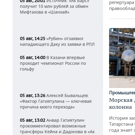
Источник: «Ак Барс»
05 авг, 20:01
репертуара
получит 10 млн рублей за обмен
правообла
Мифтахова в «Шанхай»
«Рубин» отзаявил
05 авг, 14:25
нападающего Даку из заявки в РПЛ
В Казани впервые
05 авг, 14:00
проходит чемпионат России по
гольфу
Промышле
Алексей Бывальцев:
05 авг, 13:26
Морская 
«Фактор Гатиятулина — ключевая
колонна
причина моего перехода»
История за
Анвар Гатиятулин
05 авг, 13:02
Татарстана
прокомментировал возможные
года знает
трансферы Кейна и Дадонова в «Ак