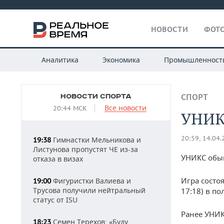
НОВОСТИ
ФОТО
Аналитика
Экономика
Промышленност
НОВОСТИ СПОРТА
СПОРТ
Все новости
20:44 МСК
УНИКС
20:59, 14.04
Гимнастки Мельникова и
19:38
Листунова пропустят ЧЕ из-за
УНИКС обыг
отказа в визах
Игра состоя
Фигуристки Валиева и
19:00
Трусова получили нейтральный
17:18) в по
статус от ISU
Ранее УНИ
Семен Терехов: «Буду
18:23