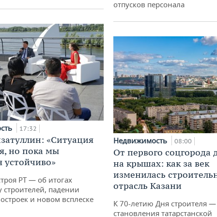
отпусков персонала
ость
17:32
затуллин: «Ситуация
Недвижимость
08:00
я, но пока мы
От первого соцгорода 
 устойчиво»
на крышах: как за век
изменилась строитель
троя РТ — об итогах
отрасль Казани
у строителей, падении
остроек и новом всплеске
К 70-летию Дня строителя —
становления татарстанской