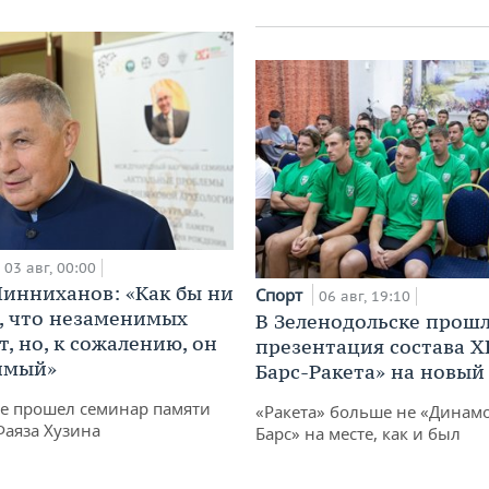
03 авг, 00:00
инниханов: «Как бы ни
Спорт
06 авг, 19:10
, что незаменимых
В Зеленодольске прош
, но, к сожалению, он
презентация состава Х
имый»
Барс-Ракета» на новый
не прошел семинар памяти
«Ракета» больше не «Динамо
Фаяза Хузина
Барс» на месте, как и был