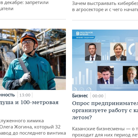
 в декабре: запретили
Зачем выстраивать кибербе
датели
в агросекторе и с чего начат
нность
13:00
Бизнес
00:00
душа и 100-метровая
Опрос предпринимател
организуете работу с 
летом?
служенного химика
 Олега Жогина, который 32
Казанские бизнесмены — о т
 завод до последнего винтика
проходит для них период ле