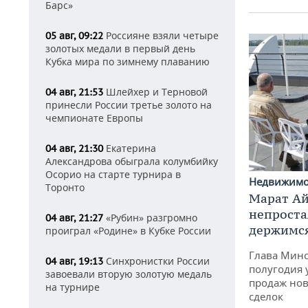
Барс»
Россияне взяли четыре
05 авг, 09:22
золотых медали в первый день
Кубка мира по зимнему плаванию
Шлейхер и Терновой
04 авг, 21:53
принесли России третье золото на
чемпионате Европы
Екатерина
04 авг, 21:30
Александрова обыграла колумбийку
Осорио на старте турнира в
Недвижим
Торонто
Марат Ай
непроста
«Рубин» разгромно
04 авг, 21:27
держимся
проиграл «Родине» в Кубке России
Глава Минс
Синхронистки России
04 авг, 19:13
полугодия 
завоевали вторую золотую медаль
продаж нов
на турнире
сделок