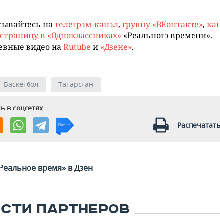
сывайтесь на
телеграм-канал
,
группу «ВКонтакте»
,
кан
страницу в «Одноклассниках»
«Реального времени».
евные видео на
Rutube
и
«Дзене»
.
Баскетбол
Татарстан
ь в соцсетях
Распечатать
Реальное время» в Дзен
СТИ ПАРТНЕРОВ