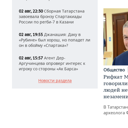
Сборная Татарстана
02 авг, 22:30
завоевала бронзу Спартакиады
России по регби-7 в Казани
Джанашия: Даку в
02 авг, 19:55
«Рубине» был хорош, но попадет ли
он в обойму «Спартака»?
Агент Дер-
02 авг, 15:57
Аргучинцева опроверг интерес к
игроку со стороны «Ак Барса»
Общество
Рифкат М
Новости раздела
говорили
людей нет
незамен
В Татарста
археолога 