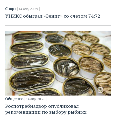
ВОДНЫЕ ВИДЫ СПОРТА
ОБРАЗОВАНИЕ
Спорт
14 апр, 20:59
ХОККЕЙ С МЯЧОМ
ПРОИСШЕСТВИЯ
УНИКС обыграл «Зенит» со счетом 74:72
Общество
14 апр, 20:26
Роспотребнадзор опубликовал
рекомендации по выбору рыбных