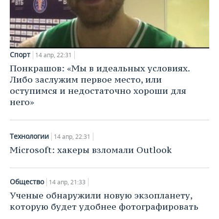
НЕФТЕХИМИЯ
РОЗНИЧНАЯ ТОРГОВЛЯ
НОВОСТИ ТЕХНОЛОГИЙ
МЕРОПРИЯТИЯ
НЕФТЬ
ТРАНСПОРТ
IT
НОВОСТИ МЕРОПРИЯТИЙ
СПОРТ
ОПК
Спорт
14 апр, 22:31
УСЛУГИ
МЕДИА
ВЫЕЗДНАЯ РЕДАКЦИЯ
НОВОСТИ СПОРТА
ОБЩЕСТВО
Понкрашов: «Мы в идеальных условиях.
ЭНЕРГЕТИКА
Либо заслужим первое место, или
ТЕЛЕКОММУНИКАЦИИ
БИЗНЕС-БРАНЧИ
ФУТБОЛ
НОВОСТИ ОБЩЕСТВА
ФОТОГАЛЕРЕЯ
оступимся и недостаточно хороши для
него»
ONLINE-КОНФЕРЕНЦИИ
ХОККЕЙ
ВЛАСТЬ
СЮЖЕТЫ
ОТКРЫТАЯ ЛЕКЦИЯ
БАСКЕТБОЛ
ИНФРАСТРУКТУРА
СПРАВОЧНИК
Технологии
14 апр, 22:31
Microsoft: хакеры взломали Outlook
ВОЛЕЙБОЛ
ИСТОРИЯ
СПИСОК ПЕРСОН
ПОЛНАЯ ВЕРСИЯ
КИБЕРСПОРТ
КУЛЬТУРА
СПИСОК КОМПАНИЙ
Общество
14 апр, 21:33
Ученые обнаружили новую экзопланету,
ФИГУРНОЕ КАТАНИЕ
МЕДИЦИНА
которую будет удобнее фотографировать