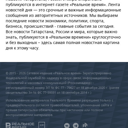
публикуются в интернет-газете «Реальное время». Лента
новостей дня — это срочные и важные информационные
сообщения из авторитетных источников. Мы выбираем
последние новости экономики, политики, спорта,
бизнеса, происшествий - главные события за сегодня.
Все новости Татарстана, России и мира, которые важно
знать, публикуются в «Реальном времени» круглосуточно
и без выходных – здесь самая полная новостная картина
дня к этому часу.
© 2015 - 2026 Сетевое издание «Реальное время» Зарегистрировано
Федеральной службой по надзору в сфере связи, информационных
технологий и массовых коммуникаций (Роскомнадзор) –
регистрационный номер ЭЛ № ФС 77 - 79627 от 18 декабря 2020 г. (ранее
свидетельство Эл № ФС 77-59331 от 18 сентября 2014 г.)
Использование материалов Реального Времени разрешено только с
предварительного согласия правообладателей, упоминание сайта и
прямая гиперссылка обязательны при частичном или полном
воспроизведении материалов.
18+