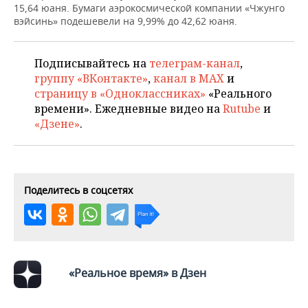
НЕФТЕХИМИЯ
15,64 юаня. Бумаги аэрокосмической компании «Чжунго
вэйсинь» подешевели на 9,99% до 42,62 юаня.
РОЗНИЧНАЯ ТОРГОВЛЯ
НОВОСТИ ТЕХНОЛОГИЙ
МЕРОПРИЯТИЯ
НЕФТЬ
ТРАНСПОРТ
IT
НОВОСТИ МЕРОПРИЯТИЙ
СПОРТ
Подписывайтесь на
телеграм-канал
,
ОПК
группу «ВКонтакте»
,
канал в MAX
и
УСЛУГИ
МЕДИА
ВЫЕЗДНАЯ РЕДАКЦИЯ
НОВОСТИ СПОРТА
ОБЩЕСТВО
страницу в «Одноклассниках»
«Реального
ЭНЕРГЕТИКА
времени». Ежедневные видео на
Rutube
и
ТЕЛЕКОММУНИКАЦИИ
БИЗНЕС-БРАНЧИ
ФУТБОЛ
НОВОСТИ ОБЩЕСТВА
ФОТОГАЛЕРЕЯ
«Дзене»
.
ONLINE-КОНФЕРЕНЦИИ
ХОККЕЙ
ВЛАСТЬ
СЮЖЕТЫ
ОТКРЫТАЯ ЛЕКЦИЯ
БАСКЕТБОЛ
ИНФРАСТРУКТУРА
СПРАВОЧНИК
Поделитесь в соцсетях
ВОЛЕЙБОЛ
ИСТОРИЯ
СПИСОК ПЕРСОН
ПОЛНАЯ ВЕРСИЯ
КИБЕРСПОРТ
КУЛЬТУРА
СПИСОК КОМПАНИЙ
«Реальное время» в Дзен
ФИГУРНОЕ КАТАНИЕ
МЕДИЦИНА