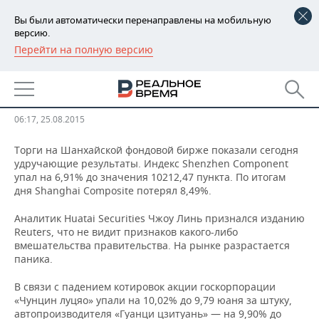
Вы были автоматически перенаправлены на мобильную
версию.
Перейти на полную версию
РЕГИОНЫ
Китайский рынок продолжает
БАШКОРТОСТАН
НОВОСТИ
стремительно падать
ТАТАРСТАН
АНАЛИТИКА
06:17, 25.08.2015
УДМУРТИЯ
НОВОСТИ АНАЛИТИКИ
ЭКОНОМИКА
Торги на Шанхайской фондовой бирже показали сегодня
удручающие результаты. Индекс Shenzhen Component
упал на 6,91% до значения 10212,47 пункта. По итогам
ДЕКЛАРАЦИИ О ДОХОДАХ
НОВОСТИ ЭКОНОМИКИ
ПРОМЫШЛЕННОСТЬ
дня Shanghai Composite потерял 8,49%.
КОРОЛИ ГОСЗАКАЗА ПФО
ФИНАНСЫ
НОВОСТИ
НЕДВИЖИМОСТЬ
Аналитик Huatai Securities Чжоу Линь признался изданию
ПРОМЫШЛЕННОСТИ
Reuters, что не видит признаков какого-либо
вмешательства правительства. На рынке разрастается
ВУЗЫ ТАТАРСТАНА
БАНКИ
НОВОСТИ НЕДВИЖИМОСТИ
АВТО
АГРОПРОМ
паника.
КОМУ ПРИНАДЛЕЖАТ
БЮДЖЕТ
НОВОСТИ АВТО
БИЗНЕС
В связи с падением котировок акции госкорпорации
ТОРГОВЫЕ ЦЕНТРЫ
МАШИНОСТРОЕНИЕ
«Чунцин луцяо» упали на 10,02% до 9,79 юаня за штуку,
ТАТАРСТАНА
ИНВЕСТИЦИИ
НОВОСТИ БИЗНЕСА
ТЕХНОЛОГИИ
автопроизводителя «Гуанци цзитуань» — на 9,90% до