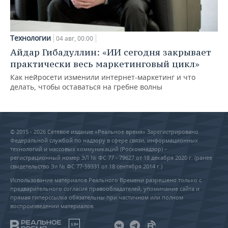
Технологии
04 авг, 00:00
Айдар Гибадуллин: «ИИ сегодня закрывает
практически весь маркетинговый цикл»
Как нейросети изменили интернет-маркетинг и что
делать, чтобы оставаться на гребне волны
© 2015 - 2026 Сетевое издание «Реальное время» Зарегистрировано
Федеральной службой по надзору в сфере связи, информационных
технологий и массовых коммуникаций (Роскомнадзор) –
регистрационный номер ЭЛ № ФС 77 - 79627 от 18 декабря 2020 г. (ранее
свидетельство Эл № ФС 77-59331 от 18 сентября 2014 г.)
Использование материалов Реального Времени разрешено только с
предварительного согласия правообладателей, упоминание сайта и
прямая гиперссылка обязательны при частичном или полном
воспроизведении материалов.
18+