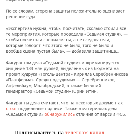
НЕФТЕХИМИЯ
По ее словам, сторона защиты положительно оценивает
РОЗНИЧНАЯ ТОРГОВЛЯ
НОВОСТИ ТЕХНОЛОГИЙ
МЕРОПРИЯТИЯ
НЕФТЬ
решение суда.
ТРАНСПОРТ
IT
НОВОСТИ МЕРОПРИЯТИЙ
СПОРТ
«Экспертиза нужна, чтобы посчитать, сколько стоили все
ОПК
те мероприятия, которые проводила «Седьмая студия», —
УСЛУГИ
МЕДИА
ВЫЕЗДНАЯ РЕДАКЦИЯ
НОВОСТИ СПОРТА
ОБЩЕСТВО
чтобы посчитали специалисты, а не следователи,
ЭНЕРГЕТИКА
которые говорят, что этого не было, того не было и
вообще сцена пустая была», — добавила защитница…
ТЕЛЕКОММУНИКАЦИИ
БИЗНЕС-БРАНЧИ
ФУТБОЛ
НОВОСТИ ОБЩЕСТВА
ФОТОГАЛЕРЕЯ
Фигурантам дела «Седьмой студии» инкриминируется
ONLINE-КОНФЕРЕНЦИИ
ХОККЕЙ
ВЛАСТЬ
СЮЖЕТЫ
хищение 133 млн рублей, выделенных из бюджета на
проект худрука «Гоголь-центра» Кирилла Серебренникова
«Платформа». Среди подсудимых — Серебренников,
ОТКРЫТАЯ ЛЕКЦИЯ
БАСКЕТБОЛ
ИНФРАСТРУКТУРА
СПРАВОЧНИК
Апфельбаум, Малобродский, а также бывший
гендиректор «Седьмой студии» Юрий Итин.
ВОЛЕЙБОЛ
ИСТОРИЯ
СПИСОК ПЕРСОН
ПОЛНАЯ ВЕРСИЯ
Фигуранты дела считают, что на некоторых документах
КИБЕРСПОРТ
КУЛЬТУРА
СПИСОК КОМПАНИЙ
стоят
поддельные подписи. Также в материалах дела
«Седьмой студии»
обнаружились
отличия от версии ФСБ.
ФИГУРНОЕ КАТАНИЕ
МЕДИЦИНА
Подписывайтесь на
телеграм-канал
,