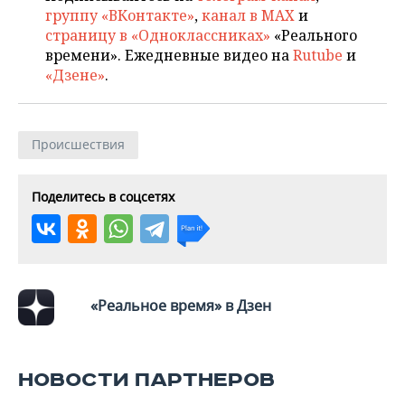
ВОДНЫЕ ВИДЫ СПОРТА
ОБРАЗОВАНИЕ
группу «ВКонтакте»
,
канал в MAX
и
страницу в «Одноклассниках»
«Реального
ХОККЕЙ С МЯЧОМ
ПРОИСШЕСТВИЯ
времени». Ежедневные видео на
Rutube
и
«Дзене»
.
Происшествия
Поделитесь в соцсетях
«Реальное время» в Дзен
НОВОСТИ ПАРТНЕРОВ