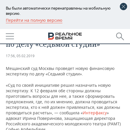
Вы были автоматически перенаправлены на мобильную
версию.
Перейти на полную версию
РЕГИОНЫ
ПРОИСШЕСТВИЯ
Суд назначил новую экспертизу
БАШКОРТОСТАН
НОВОСТИ
по делу «Седьмой студии»
ТАТАРСТАН
АНАЛИТИКА
17:56, 05.02.2019
УДМУРТИЯ
НОВОСТИ АНАЛИТИКИ
ЭКОНОМИКА
Мещанский суд Москвы проведет новую финансовую
экспертизу по делу «Седьмой студии».
ДЕКЛАРАЦИИ О ДОХОДАХ
НОВОСТИ ЭКОНОМИКИ
ПРОМЫШЛЕННОСТЬ
«Суд по своей инициативе решил назначить новую
КОРОЛИ ГОСЗАКАЗА ПФО
ФИНАНСЫ
НОВОСТИ
НЕДВИЖИМОСТЬ
экспертизу. К 12 февраля обе стороны должны
ПРОМЫШЛЕННОСТИ
приготовить вопросы для нее, а также сформировать
ВУЗЫ ТАТАРСТАНА
БАНКИ
НОВОСТИ НЕДВИЖИМОСТИ
АВТО
предложения, где, по их мнению, должна проводиться
АГРОПРОМ
экспертиза, кто к ней должен привлекаться, как должны
проводиться расчеты», — сообщила «
Интерфаксу
»
КОМУ ПРИНАДЛЕЖАТ
БЮДЖЕТ
НОВОСТИ АВТО
БИЗНЕС
адвокат Ирина Поверинова, защищающая директора
ТОРГОВЫЕ ЦЕНТРЫ
МАШИНОСТРОЕНИЕ
ТАТАРСТАНА
Российского академического молодежного театра (РАМТ)
ИНВЕСТИЦИИ
НОВОСТИ БИЗНЕСА
ТЕХНОЛОГИИ
Софью Апфельбаум.