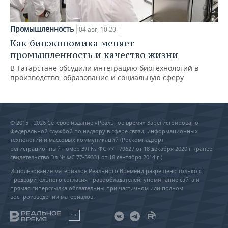
Промышленность
04 авг, 10:20
Как биоэкономика меняет
промышленность и качество жизни
В Татарстане обсудили интеграцию биотехнологий в
производство, образование и социальную сферу
© 2015 - 2026 Сетевое издание «Реальное время» Зарегистрировано
Федеральной службой по надзору в сфере связи, информационных
технологий и массовых коммуникаций (Роскомнадзор) –
регистрационный номер ЭЛ № ФС 77 - 79627 от 18 декабря 2020 г. (ранее
свидетельство Эл № ФС 77-59331 от 18 сентября 2014 г.)
Использование материалов Реального Времени разрешено только с
предварительного согласия правообладателей, упоминание сайта и
прямая гиперссылка обязательны при частичном или полном
воспроизведении материалов.
18+