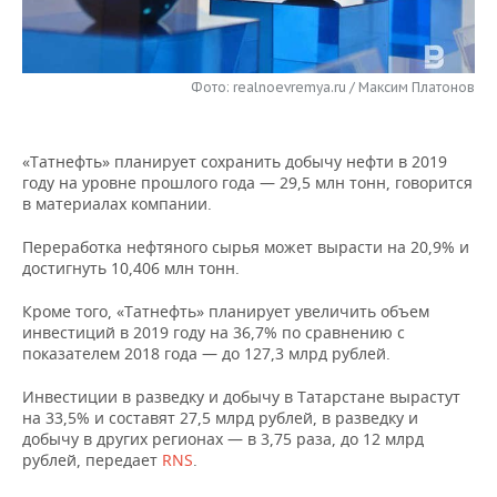
НЕФТЕХИМИЯ
РОЗНИЧНАЯ ТОРГОВЛЯ
НОВОСТИ ТЕХНОЛОГИЙ
МЕРОПРИЯТИЯ
НЕФТЬ
Фото: realnoevremya.ru / Максим Платонов
ТРАНСПОРТ
IT
НОВОСТИ МЕРОПРИЯТИЙ
СПОРТ
ОПК
УСЛУГИ
МЕДИА
ВЫЕЗДНАЯ РЕДАКЦИЯ
НОВОСТИ СПОРТА
ОБЩЕСТВО
ЭНЕРГЕТИКА
«Татнефть» планирует сохранить добычу нефти в 2019
году на уровне прошлого года — 29,5 млн тонн, говорится
ТЕЛЕКОММУНИКАЦИИ
БИЗНЕС-БРАНЧИ
ФУТБОЛ
НОВОСТИ ОБЩЕСТВА
ФОТОГАЛЕРЕЯ
в материалах компании.
ONLINE-КОНФЕРЕНЦИИ
ХОККЕЙ
ВЛАСТЬ
СЮЖЕТЫ
Переработка нефтяного сырья может вырасти на 20,9% и
достигнуть 10,406 млн тонн.
ОТКРЫТАЯ ЛЕКЦИЯ
БАСКЕТБОЛ
ИНФРАСТРУКТУРА
СПРАВОЧНИК
Кроме того, «Татнефть» планирует увеличить объем
инвестиций в 2019 году на 36,7% по сравнению с
ВОЛЕЙБОЛ
ИСТОРИЯ
СПИСОК ПЕРСОН
ПОЛНАЯ ВЕРСИЯ
показателем 2018 года — до 127,3 млрд рублей.
Инвестиции в разведку и добычу в Татарстане вырастут
КИБЕРСПОРТ
КУЛЬТУРА
СПИСОК КОМПАНИЙ
на 33,5% и составят 27,5 млрд рублей, в разведку и
добычу в других регионах — в 3,75 раза, до 12 млрд
ФИГУРНОЕ КАТАНИЕ
МЕДИЦИНА
рублей, передает
RNS
.