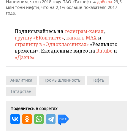
ВОДНЫЕ ВИДЫ СПОРТА
ОБРАЗОВАНИЕ
Напомним, что в 2018 году ПАО «Татнефть»
добыла
29,5
млн тонн нефти, что на 2,1% больше показателя 2017
года.
ХОККЕЙ С МЯЧОМ
ПРОИСШЕСТВИЯ
Подписывайтесь на
телеграм-канал
,
группу «ВКонтакте»
,
канал в MAX
и
страницу в «Одноклассниках»
«Реального
времени». Ежедневные видео на
Rutube
и
«Дзене»
.
Аналитика
Промышленность
Нефть
Татарстан
Поделитесь в соцсетях