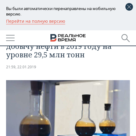
Вы были автоматически перенаправлены на мобильную
версию.
Перейти на полную версию
РЕГИОНЫ
АНАЛИТИКА
«Татнефть» намерена сохранить
БАШКОРТОСТАН
НОВОСТИ
добычу нефти в 2019 году на
ТАТАРСТАН
АНАЛИТИКА
уровне 29,5 млн тонн
УДМУРТИЯ
НОВОСТИ АНАЛИТИКИ
ЭКОНОМИКА
21:59, 22.01.2019
ДЕКЛАРАЦИИ О ДОХОДАХ
НОВОСТИ ЭКОНОМИКИ
ПРОМЫШЛЕННОСТЬ
КОРОЛИ ГОСЗАКАЗА ПФО
ФИНАНСЫ
НОВОСТИ
НЕДВИЖИМОСТЬ
ПРОМЫШЛЕННОСТИ
ВУЗЫ ТАТАРСТАНА
БАНКИ
НОВОСТИ НЕДВИЖИМОСТИ
АВТО
АГРОПРОМ
КОМУ ПРИНАДЛЕЖАТ
БЮДЖЕТ
НОВОСТИ АВТО
БИЗНЕС
ТОРГОВЫЕ ЦЕНТРЫ
МАШИНОСТРОЕНИЕ
ТАТАРСТАНА
ИНВЕСТИЦИИ
НОВОСТИ БИЗНЕСА
ТЕХНОЛОГИИ