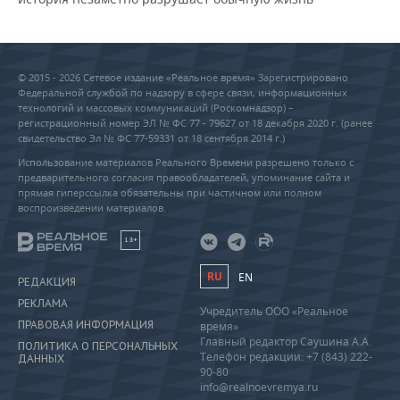
© 2015 - 2026 Сетевое издание «Реальное время» Зарегистрировано
Федеральной службой по надзору в сфере связи, информационных
технологий и массовых коммуникаций (Роскомнадзор) –
регистрационный номер ЭЛ № ФС 77 - 79627 от 18 декабря 2020 г. (ранее
свидетельство Эл № ФС 77-59331 от 18 сентября 2014 г.)
Использование материалов Реального Времени разрешено только с
предварительного согласия правообладателей, упоминание сайта и
прямая гиперссылка обязательны при частичном или полном
воспроизведении материалов.
18+
RU
EN
РЕДАКЦИЯ
РЕКЛАМА
Учредитель ООО «Реальное
ПРАВОВАЯ ИНФОРМАЦИЯ
время»
Главный редактор Саушина А.А.
ПОЛИТИКА О ПЕРСОНАЛЬНЫХ
Телефон редакции: +7 (843) 222-
ДАННЫХ
90-80
info@realnoevremya.ru