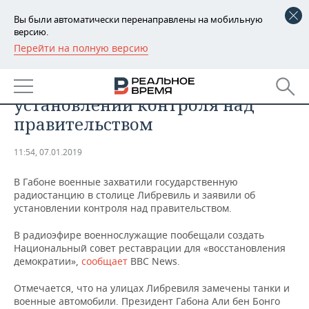
Вы были автоматически перенаправлены на мобильную
версию.
Перейти на полную версию
РЕГИОНЫ
ОБЩЕСТВО
В Габоне военные объявили об
БАШКОРТОСТАН
НОВОСТИ
установлении контроля над
ТАТАРСТАН
АНАЛИТИКА
правительством
УДМУРТИЯ
НОВОСТИ АНАЛИТИКИ
ЭКОНОМИКА
11:54, 07.01.2019
ДЕКЛАРАЦИИ О ДОХОДАХ
НОВОСТИ ЭКОНОМИКИ
ПРОМЫШЛЕННОСТЬ
В Габоне военные захватили государственную
радиостанцию в столице Либревиль и заявили об
КОРОЛИ ГОСЗАКАЗА ПФО
ФИНАНСЫ
НОВОСТИ
НЕДВИЖИМОСТЬ
установлении контроля над правительством.
ПРОМЫШЛЕННОСТИ
В радиоэфире военнослужащие пообещали создать
ВУЗЫ ТАТАРСТАНА
БАНКИ
НОВОСТИ НЕДВИЖИМОСТИ
АВТО
Национальный совет реставрации для «восстановления
АГРОПРОМ
демократии»,
сообщает
BBC News.
КОМУ ПРИНАДЛЕЖАТ
БЮДЖЕТ
НОВОСТИ АВТО
БИЗНЕС
ТОРГОВЫЕ ЦЕНТРЫ
МАШИНОСТРОЕНИЕ
Отмечается, что на улицах Либревиля замечены танки и
ТАТАРСТАНА
военные автомобили. Президент Габона Али бен Бонго
ИНВЕСТИЦИИ
НОВОСТИ БИЗНЕСА
ТЕХНОЛОГИИ