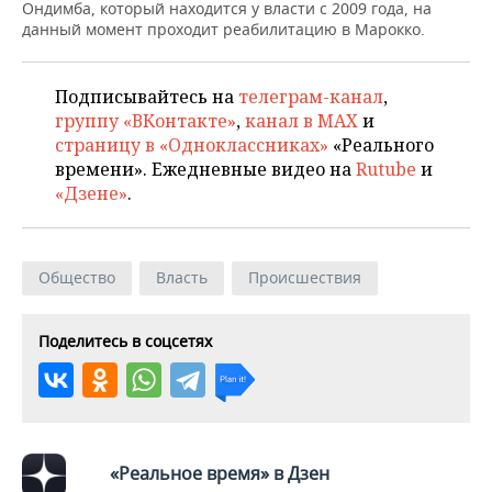
НЕФТЕХИМИЯ
Ондимба, который находится у власти с 2009 года, на
данный момент проходит реабилитацию в Марокко.
РОЗНИЧНАЯ ТОРГОВЛЯ
НОВОСТИ ТЕХНОЛОГИЙ
МЕРОПРИЯТИЯ
НЕФТЬ
ТРАНСПОРТ
IT
НОВОСТИ МЕРОПРИЯТИЙ
СПОРТ
Подписывайтесь на
телеграм-канал
,
ОПК
группу «ВКонтакте»
,
канал в MAX
и
УСЛУГИ
МЕДИА
ВЫЕЗДНАЯ РЕДАКЦИЯ
НОВОСТИ СПОРТА
ОБЩЕСТВО
страницу в «Одноклассниках»
«Реального
ЭНЕРГЕТИКА
времени». Ежедневные видео на
Rutube
и
ТЕЛЕКОММУНИКАЦИИ
БИЗНЕС-БРАНЧИ
ФУТБОЛ
НОВОСТИ ОБЩЕСТВА
«Дзене»
.
ФОТОГАЛЕРЕЯ
ONLINE-КОНФЕРЕНЦИИ
ХОККЕЙ
ВЛАСТЬ
СЮЖЕТЫ
Общество
Власть
Происшествия
ОТКРЫТАЯ ЛЕКЦИЯ
БАСКЕТБОЛ
ИНФРАСТРУКТУРА
СПРАВОЧНИК
Поделитесь в соцсетях
ВОЛЕЙБОЛ
ИСТОРИЯ
СПИСОК ПЕРСОН
ПОЛНАЯ ВЕРСИЯ
КИБЕРСПОРТ
КУЛЬТУРА
СПИСОК КОМПАНИЙ
ФИГУРНОЕ КАТАНИЕ
МЕДИЦИНА
«Реальное время» в Дзен