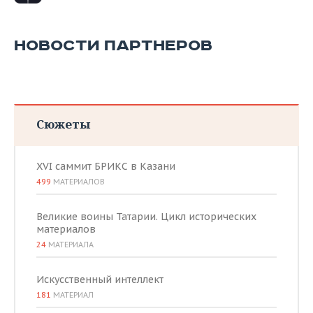
ВОДНЫЕ ВИДЫ СПОРТА
ОБРАЗОВАНИЕ
ХОККЕЙ С МЯЧОМ
ПРОИСШЕСТВИЯ
НОВОСТИ ПАРТНЕРОВ
Сюжеты
XVI саммит БРИКС в Казани
499
МАТЕРИАЛОВ
Великие воины Татарии. Цикл исторических
материалов
24
МАТЕРИАЛА
Искусственный интеллект
181
МАТЕРИАЛ