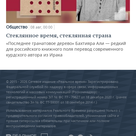
Общество
08 авг, 00:00
Стеклянное время, стеклянная страна
«Последнее гранатовое дерево» Бахтияра Али — редкий
для российского книжного поля перевод современного
курдского автора из Ирака
© 2015 - 2026 Сетевое издание «Реальное время» Зарегистрировано
Федеральной службой по надзору в сфере связи, информационных
технологий и массовых коммуникаций (Роскомнадзор) –
регистрационный номер ЭЛ № ФС 77 - 79627 от 18 декабря 2020 г. (ранее
свидетельство Эл № ФС 77-59331 от 18 сентября 2014 г.)
Использование материалов Реального Времени разрешено только с
предварительного согласия правообладателей, упоминание сайта и
прямая гиперссылка обязательны при частичном или полном
воспроизведении материалов.