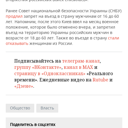
НЕФТЕХИМИЯ
РОЗНИЧНАЯ ТОРГОВЛЯ
НОВОСТИ ТЕХНОЛОГИЙ
МЕРОПРИЯТИЯ
Ранее Совет национальной безопасности Украины (СНБУ)
НЕФТЬ
продлил
запрет на въезд в страну мужчинам от 16 до 60
лет. Напомним, после этого Киев ввел на месяц военное
ТРАНСПОРТ
IT
НОВОСТИ МЕРОПРИЯТИЙ
СПОРТ
положение, которое было отменено вчера, и запретил
ОПК
въезд на территорию Украины российских мужчин в
УСЛУГИ
МЕДИА
ВЫЕЗДНАЯ РЕДАКЦИЯ
НОВОСТИ СПОРТА
ОБЩЕСТВО
возрасте от 18 до 60 лет. Также во въезде в страну
стали
ЭНЕРГЕТИКА
отказывать
женщинам из России.
ТЕЛЕКОММУНИКАЦИИ
БИЗНЕС-БРАНЧИ
ФУТБОЛ
НОВОСТИ ОБЩЕСТВА
ФОТОГАЛЕРЕЯ
Подписывайтесь на
телеграм-канал
,
ONLINE-КОНФЕРЕНЦИИ
ХОККЕЙ
ВЛАСТЬ
СЮЖЕТЫ
группу «ВКонтакте»
,
канал в MAX
и
страницу в «Одноклассниках»
«Реального
ОТКРЫТАЯ ЛЕКЦИЯ
БАСКЕТБОЛ
ИНФРАСТРУКТУРА
СПРАВОЧНИК
времени». Ежедневные видео на
Rutube
и
«Дзене»
.
ВОЛЕЙБОЛ
ИСТОРИЯ
СПИСОК ПЕРСОН
ПОЛНАЯ ВЕРСИЯ
КИБЕРСПОРТ
КУЛЬТУРА
СПИСОК КОМПАНИЙ
Общество
Власть
ФИГУРНОЕ КАТАНИЕ
МЕДИЦИНА
Поделитесь в соцсетях