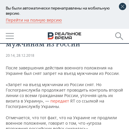
Вы были автоматически перенаправлены на мобильную
версию.
Перейти на полную версию
РЕГИОНЫ
ОБЩЕСТВО
Украина сняла запрет на въезд
БАШКОРТОСТАН
НОВОСТИ
мужчинам из России
ТАТАРСТАН
АНАЛИТИКА
20:14, 28.12.2018
УДМУРТИЯ
НОВОСТИ АНАЛИТИКИ
ЭКОНОМИКА
После завершения действия военного положения на
Украине был снят запрет на въезд мужчинам из России.
ДЕКЛАРАЦИИ О ДОХОДАХ
НОВОСТИ ЭКОНОМИКИ
ПРОМЫШЛЕННОСТЬ
«Запрет на въезд мужчинам из России снят. Но
КОРОЛИ ГОСЗАКАЗА ПФО
ФИНАНСЫ
НОВОСТИ
НЕДВИЖИМОСТЬ
Госпогранслужба продолжает проводить контроль второй
ПРОМЫШЛЕННОСТИ
линии со всеми гражданами России, уточняя цель их
ВУЗЫ ТАТАРСТАНА
БАНКИ
НОВОСТИ НЕДВИЖИМОСТИ
АВТО
визита в Украину», —
передает
RT со ссылкой на
АГРОПРОМ
Госпогранслужбу Украины.
КОМУ ПРИНАДЛЕЖАТ
БЮДЖЕТ
НОВОСТИ АВТО
БИЗНЕС
ТОРГОВЫЕ ЦЕНТРЫ
МАШИНОСТРОЕНИЕ
Отмечается, что тот факт, что на Украине не продлили
ТАТАРСТАНА
военное положение, говорит о том, что «угроза
ИНВЕСТИЦИИ
НОВОСТИ БИЗНЕСА
ТЕХНОЛОГИИ
вторжения российских войск снизилась».