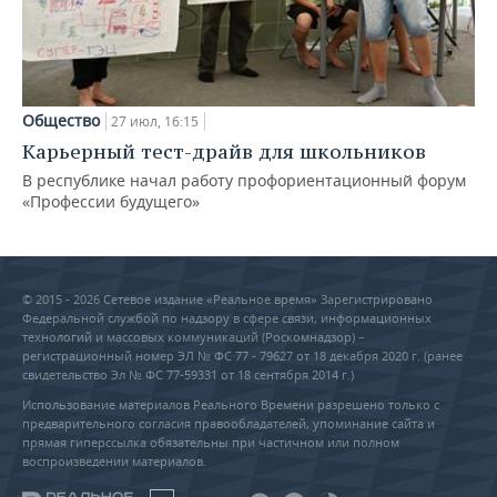
Общество
27 июл, 16:15
Карьерный тест-драйв для школьников
В республике начал работу профориентационный форум
«Профессии будущего»
© 2015 - 2026 Сетевое издание «Реальное время» Зарегистрировано
Федеральной службой по надзору в сфере связи, информационных
технологий и массовых коммуникаций (Роскомнадзор) –
регистрационный номер ЭЛ № ФС 77 - 79627 от 18 декабря 2020 г. (ранее
свидетельство Эл № ФС 77-59331 от 18 сентября 2014 г.)
Использование материалов Реального Времени разрешено только с
предварительного согласия правообладателей, упоминание сайта и
прямая гиперссылка обязательны при частичном или полном
воспроизведении материалов.