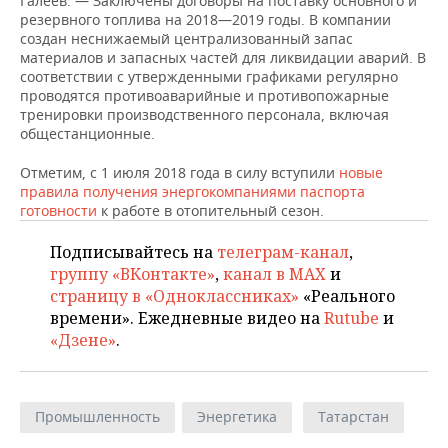
Галеев. — Заключены договоры на поставку основного и
ВОДНЫЕ ВИДЫ СПОРТА
ОБРАЗОВАНИЕ
резервного топлива на 2018—2019 годы. В компании
создан неснижаемый централизованный запас
ХОККЕЙ С МЯЧОМ
ПРОИСШЕСТВИЯ
материалов и запасных частей для ликвидации аварий. В
соответствии с утвержденными графиками регулярно
проводятся противоаварийные и противопожарные
тренировки производственного персонала, включая
общестанционные.
Отметим, с 1 июля 2018 года в силу вступили
новые
правила получения энергокомпаниями паспорта
готовности
к работе в отопительный сезон.
Подписывайтесь на
телеграм-канал
,
группу «ВКонтакте»
,
канал в MAX
и
страницу в «Одноклассниках»
«Реального
времени». Ежедневные видео на
Rutube
и
«Дзене»
.
Промышленность
Энергетика
Татарстан