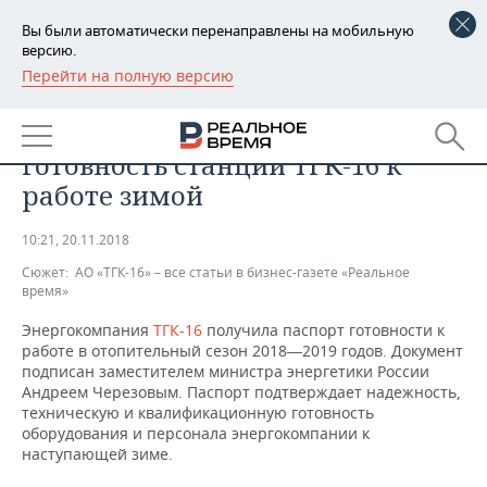
Вы были автоматически перенаправлены на мобильную
версию.
Перейти на полную версию
РЕГИОНЫ
ПРОМЫШЛЕННОСТЬ
Минэнерго РФ подтвердило
БАШКОРТОСТАН
НОВОСТИ
готовность станций ТГК-16 к
ТАТАРСТАН
АНАЛИТИКА
работе зимой
УДМУРТИЯ
НОВОСТИ АНАЛИТИКИ
ЭКОНОМИКА
10:21, 20.11.2018
Сюжет:
АО «ТГК-16» – все статьи в бизнес-газете «Реальное
ДЕКЛАРАЦИИ О ДОХОДАХ
НОВОСТИ ЭКОНОМИКИ
ПРОМЫШЛЕННОСТЬ
время»
КОРОЛИ ГОСЗАКАЗА ПФО
ФИНАНСЫ
НОВОСТИ
НЕДВИЖИМОСТЬ
Энергокомпания
ТГК-16
получила паспорт готовности к
ПРОМЫШЛЕННОСТИ
работе в отопительный сезон 2018―2019 годов. Документ
подписан заместителем министра энергетики России
ВУЗЫ ТАТАРСТАНА
БАНКИ
НОВОСТИ НЕДВИЖИМОСТИ
АВТО
Андреем Черезовым. Паспорт подтверждает надежность,
АГРОПРОМ
техническую и квалификационную готовность
КОМУ ПРИНАДЛЕЖАТ
БЮДЖЕТ
НОВОСТИ АВТО
БИЗНЕС
оборудования и персонала энергокомпании к
ТОРГОВЫЕ ЦЕНТРЫ
МАШИНОСТРОЕНИЕ
наступающей зиме.
ТАТАРСТАНА
ИНВЕСТИЦИИ
НОВОСТИ БИЗНЕСА
ТЕХНОЛОГИИ