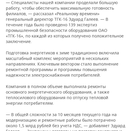
НЕФТЕХИМИЯ
— Специалисты нашей компании проделали большую
работу, чтобы обеспечить максимальную готовность
РОЗНИЧНАЯ ТОРГОВЛЯ
НОВОСТИ ТЕХНОЛОГИЙ
МЕРОПРИЯТИЯ
филиалов, — рассказал «Реальному времени»
НЕФТЬ
генеральный директор ТГК-16 Эдуард Галеев. — В
ТРАНСПОРТ
IT
НОВОСТИ МЕРОПРИЯТИЙ
СПОРТ
течение года было проведено 139 экспертиз
ОПК
промышленной безопасности оборудования ОАО
«ТГК-16», по каждой из которых получено положительное
УСЛУГИ
МЕДИА
ВЫЕЗДНАЯ РЕДАКЦИЯ
НОВОСТИ СПОРТА
ОБЩЕСТВО
заключение.
ЭНЕРГЕТИКА
ТЕЛЕКОММУНИКАЦИИ
БИЗНЕС-БРАНЧИ
ФУТБОЛ
НОВОСТИ ОБЩЕСТВА
ФОТОГАЛЕРЕЯ
Подготовка энергетиков к зиме традиционно включила
масштабный комплекс мероприятий в нескольких
направлениях. Ключевым вектором стало выполнение
ONLINE-КОНФЕРЕНЦИИ
ХОККЕЙ
ВЛАСТЬ
СЮЖЕТЫ
ремонтной программы и программы повышения
надежности электроснабжения потребителей.
ОТКРЫТАЯ ЛЕКЦИЯ
БАСКЕТБОЛ
ИНФРАСТРУКТУРА
СПРАВОЧНИК
Компания в полном объеме выполнила ремонты
ВОЛЕЙБОЛ
ИСТОРИЯ
СПИСОК ПЕРСОН
ПОЛНАЯ ВЕРСИЯ
основного энергетического оборудования, а также
теплосилового оборудования по отпуску тепловой
энергии потребителям.
КИБЕРСПОРТ
КУЛЬТУРА
СПИСОК КОМПАНИЙ
— В общей сложности за 10 месяцев текущего года на
ФИГУРНОЕ КАТАНИЕ
МЕДИЦИНА
модернизацию и ремонтные работы было потрачено
около 1,5 млрд рублей без учета НДС, — добавляет Эдуард