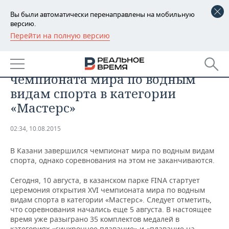
Вы были автоматически перенаправлены на мобильную
версию.
Перейти на полную версию
РЕГИОНЫ
Сегодня в Казани состоится
БАШКОРТОСТАН
НОВОСТИ
церемония открытия
чемпионата мира по водным
ТАТАРСТАН
АНАЛИТИКА
видам спорта в категории
«Мастерс»
УДМУРТИЯ
НОВОСТИ АНАЛИТИКИ
ЭКОНОМИКА
02:34, 10.08.2015
ДЕКЛАРАЦИИ О ДОХОДАХ
НОВОСТИ ЭКОНОМИКИ
ПРОМЫШЛЕННОСТЬ
В Казани завершился чемпионат мира по водным видам
КОРОЛИ ГОСЗАКАЗА ПФО
ФИНАНСЫ
НОВОСТИ
НЕДВИЖИМОСТЬ
спорта, однако соревнования на этом не заканчиваются.
ПРОМЫШЛЕННОСТИ
ВУЗЫ ТАТАРСТАНА
БАНКИ
НОВОСТИ НЕДВИЖИМОСТИ
АВТО
Сегодня, 10 августа, в казанском парке FINA стартует
АГРОПРОМ
церемония открытия XVI чемпионата мира по водным
видам спорта в категории «Мастерс». Следует отметить,
КОМУ ПРИНАДЛЕЖАТ
БЮДЖЕТ
НОВОСТИ АВТО
БИЗНЕС
ТОРГОВЫЕ ЦЕНТРЫ
МАШИНОСТРОЕНИЕ
что соревнования начались еще 5 августа. В настоящее
ТАТАРСТАНА
время уже разыграно 35 комплектов медалей в
ИНВЕСТИЦИИ
НОВОСТИ БИЗНЕСА
ТЕХНОЛОГИИ
категориях «синхронное плавание» и «плавание на