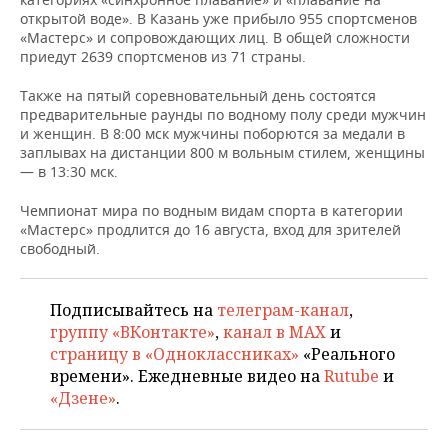
НЕФТЕХИМИЯ
открытой воде». В Казань уже прибыло 955 спортсменов
РОЗНИЧНАЯ ТОРГОВЛЯ
НОВОСТИ ТЕХНОЛОГИЙ
МЕРОПРИЯТИЯ
«Мастерс» и сопровождающих лиц. В общей сложности
НЕФТЬ
приедут 2639 спортсменов из 71 страны.
ТРАНСПОРТ
IT
НОВОСТИ МЕРОПРИЯТИЙ
СПОРТ
Также на пятый соревновательный день состоятся
ОПК
предварительные раунды по водному полу среди мужчин
УСЛУГИ
МЕДИА
ВЫЕЗДНАЯ РЕДАКЦИЯ
НОВОСТИ СПОРТА
ОБЩЕСТВО
и женщин. В 8:00 мск мужчины поборются за медали в
ЭНЕРГЕТИКА
заплывах на дистанции 800 м вольным стилем, женщины
— в 13:30 мск.
ТЕЛЕКОММУНИКАЦИИ
БИЗНЕС-БРАНЧИ
ФУТБОЛ
НОВОСТИ ОБЩЕСТВА
ФОТОГАЛЕРЕЯ
Чемпионат мира по водным видам спорта в категории
ONLINE-КОНФЕРЕНЦИИ
ХОККЕЙ
ВЛАСТЬ
СЮЖЕТЫ
«Мастерс» продлится до 16 августа, вход для зрителей
свободный.
ОТКРЫТАЯ ЛЕКЦИЯ
БАСКЕТБОЛ
ИНФРАСТРУКТУРА
СПРАВОЧНИК
Подписывайтесь на
телеграм-канал
,
ВОЛЕЙБОЛ
ИСТОРИЯ
СПИСОК ПЕРСОН
ПОЛНАЯ ВЕРСИЯ
группу «ВКонтакте»
,
канал в MAX
и
страницу в «Одноклассниках»
«Реального
КИБЕРСПОРТ
КУЛЬТУРА
СПИСОК КОМПАНИЙ
времени». Ежедневные видео на
Rutube
и
«Дзене»
.
ФИГУРНОЕ КАТАНИЕ
МЕДИЦИНА