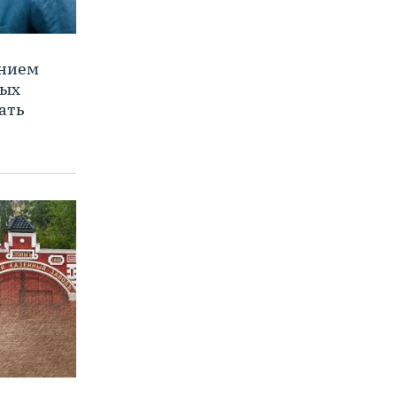
ением
ных
ать