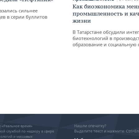
Как биоэкономика мен
азались сильнее
промышленность и кач
ев в серии буллитов
жизни
В Татарстане обсудили инт
биотехнологий в производс
образование и социальную 
Нашли опечатку?
ие «Реальное время»
Выделите текст и нажмите: Ctrl+En
ой службой по надзору в сфере
ологий и массовых