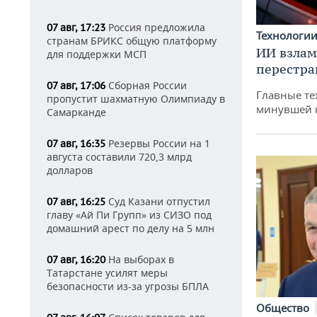
Россия предложила
07 авг, 17:23
Технологи
странам БРИКС общую платформу
ИИ взлам
для поддержки МСП
перестра
Сборная России
07 авг, 17:06
Главные те
пропустит шахматную Олимпиаду в
минувшей 
Самарканде
Резервы России на 1
07 авг, 16:35
августа составили 720,3 млрд
долларов
Суд Казани отпустил
07 авг, 16:25
главу «Ай Пи Групп» из СИЗО под
домашний арест по делу на 5 млн
На выборах в
07 авг, 16:20
Татарстане усилят меры
безопасности из-за угрозы БПЛА
Общество