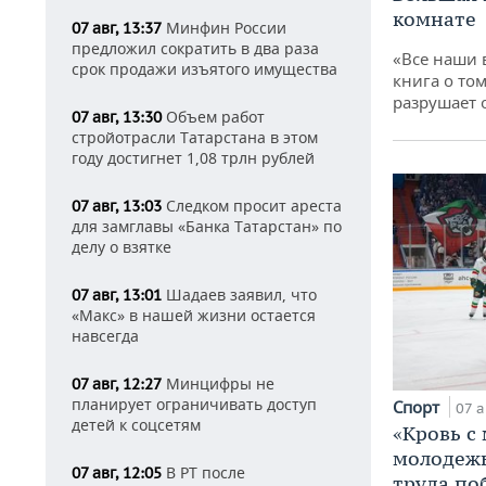
комнате
Минфин России
07 авг, 13:37
предложил сократить в два раза
«Все наши 
срок продажи изъятого имущества
книга о том
разрушает
Объем работ
07 авг, 13:30
стройотрасли Татарстана в этом
году достигнет 1,08 трлн рублей
Следком просит ареста
07 авг, 13:03
для замглавы «Банка Татарстан» по
делу о взятке
Шадаев заявил, что
07 авг, 13:01
«Макс» в нашей жизни остается
навсегда
Минцифры не
07 авг, 12:27
планирует ограничивать доступ
Спорт
07 а
детей к соцсетям
«Кровь с
молодежь
В РТ после
07 авг, 12:05
труда по