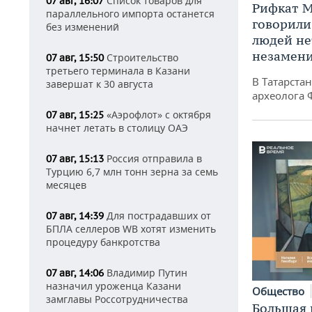
Список товаров для
07 авг, 16:07
Рифкат М
параллельного импорта останется
говорили
без изменений
людей нет
незамен
Строительство
07 авг, 15:50
третьего терминала в Казани
В Татарста
завершат к 30 августа
археолога 
«Аэрофлот» с октября
07 авг, 15:25
начнет летать в столицу ОАЭ
Россия отправила в
07 авг, 15:13
Турцию 6,7 млн тонн зерна за семь
месяцев
Для пострадавших от
07 авг, 14:39
БПЛА селлеров WB хотят изменить
процедуру банкротства
Владимир Путин
07 авг, 14:06
назначил уроженца Казани
Общество
замглавы Россотрудничества
Большая 