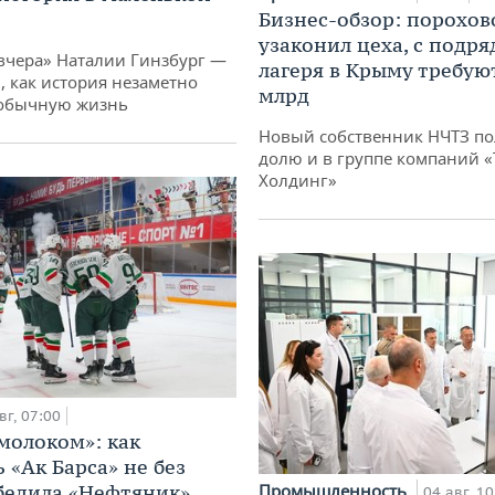
Бизнес-обзор: порохов
узаконил цеха, с подр
вчера» Наталии Гинзбург —
лагеря в Крыму требуют
, как история незаметно
млрд
 обычную жизнь
Новый собственник НЧТЗ п
долю и в группе компаний 
Холдинг»
вг, 07:00
 молоком»: как
 «Ак Барса» не без
бедила «Нефтяник»
Промышленность
04 авг, 10