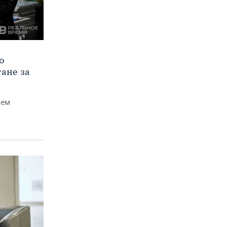
о
тане за
чем