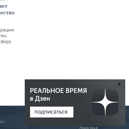
яет
ество
еграцию
тво,
сферу
x
РЕДАКЦИЯ
ter
РЕКЛАМА
ПРАВОВАЯ