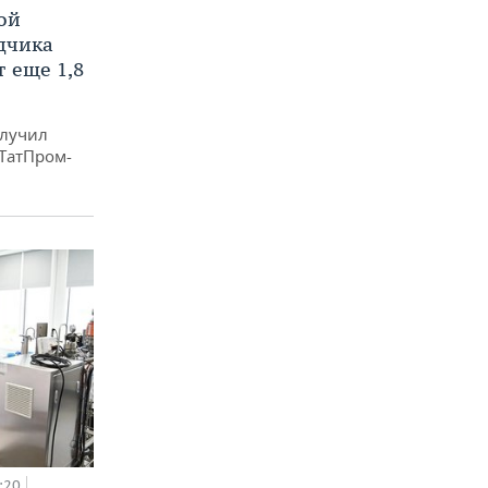
ой
ядчика
 еще 1,8
олучил
«ТатПром-
:20