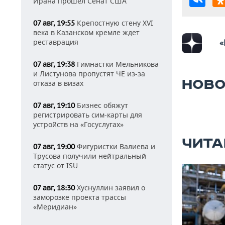
Ирана прошел Сенат США
Крепостную стену XVI
07 авг, 19:55
века в Казанском кремле ждет
реставрация
«
Гимнастки Мельникова
07 авг, 19:38
и Листунова пропустят ЧЕ из-за
НОВО
отказа в визах
Бизнес обяжут
07 авг, 19:10
регистрировать сим-карты для
устройств на «Госуслугах»
ЧИТА
Фигуристки Валиева и
07 авг, 19:00
Трусова получили нейтральный
статус от ISU
Хуснуллин заявил о
07 авг, 18:30
заморозке проекта трассы
«Меридиан»