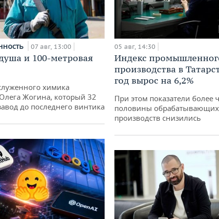
нность
07 авг, 13:00
05 авг, 14:30
душа и 100-метровая
Индекс промышленног
производства в Татарс
год вырос на 6,2%
служенного химика
 Олега Жогина, который 32
При этом показатели более 
 завод до последнего винтика
половины обрабатывающих
производств снизились