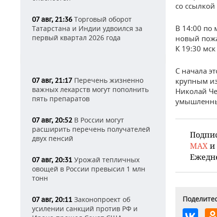
со ссылкой
Торговый оборот
07 авг, 21:36
В 14:00 по 
Татарстана и Индии удвоился за
первый квартал 2026 года
новый пожа
К 19:30 мс
С начала э
Перечень жизненно
07 авг, 21:17
крупным из
важных лекарств могут пополнить
Николай Че
пять препаратов
умышленны
В России могут
07 авг, 20:52
расширить перечень получателей
Подпи
двух пенсий
MAX
и
Ежедн
Урожай тепличных
07 авг, 20:31
овощей в России превысил 1 млн
тонн
Поделитес
Законопроект об
07 авг, 20:11
усилении санкций против РФ и