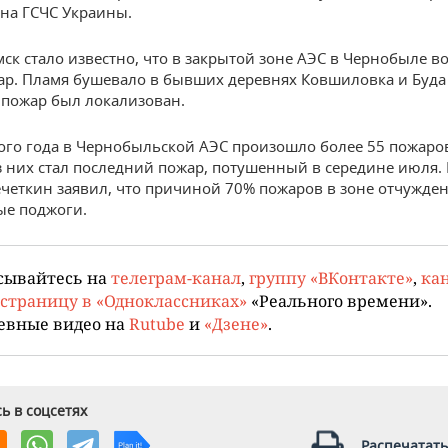
 на ГСЧС Украины.
мск стало известно, что в закрытой зоне АЭС в Чернобыле в
р. Пламя бушевало в бывших деревнях Ковшиловка и Буда
к пожар был локализован.
того года в Чернобыльской АЭС произошло более 55 пожаро
 них стал последний пожар, потушенный в середине июля. 
четкин заявил, что причиной 70% пожаров в зоне отчужде
е поджоги.
сывайтесь на
телеграм-канал
,
группу «ВКонтакте»
,
кан
страницу в «Одноклассниках»
«Реального времени».
евные видео на
Rutube
и
«Дзене»
.
ь в соцсетях
Распечатать