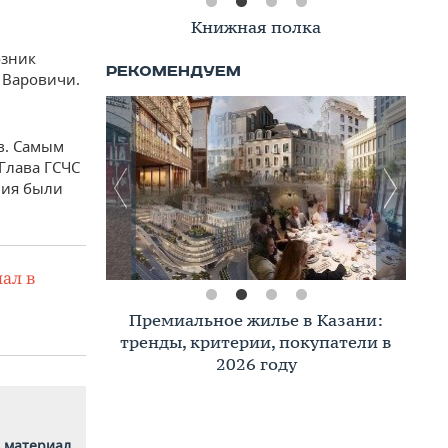
Книжная полка
озник
 Варовичи.
в. Самым
Глава ГСЧС
ния были
ал в
Премиальное жилье в Казани:
тренды, критерии, покупатели в
2026 году
 материал