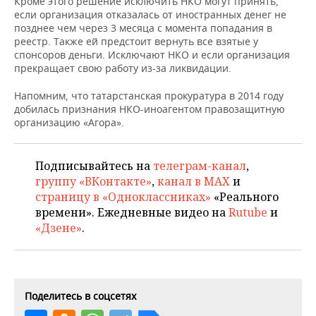
Кроме этого решение исключить НКО могут принять,
НЕФТЕХИМИЯ
если организация отказалась от иностранных денег не
РОЗНИЧНАЯ ТОРГОВЛЯ
НОВОСТИ ТЕХНОЛОГИЙ
МЕРОПРИЯТИЯ
позднее чем через 3 месяца с момента попадания в
НЕФТЬ
реестр. Также ей предстоит вернуть все взятые у
спонсоров деньги. Исключают НКО и если организация
ТРАНСПОРТ
IT
НОВОСТИ МЕРОПРИЯТИЙ
СПОРТ
прекращает свою работу из-за ликвидации.
ОПК
УСЛУГИ
МЕДИА
ВЫЕЗДНАЯ РЕДАКЦИЯ
НОВОСТИ СПОРТА
ОБЩЕСТВО
Напомним, что татарстанская прокуратура в 2014 году
ЭНЕРГЕТИКА
добилась признания НКО-иноагентом правозащитную
организацию «Агора».
ТЕЛЕКОММУНИКАЦИИ
БИЗНЕС-БРАНЧИ
ФУТБОЛ
НОВОСТИ ОБЩЕСТВА
ФОТОГАЛЕРЕЯ
ONLINE-КОНФЕРЕНЦИИ
ХОККЕЙ
ВЛАСТЬ
СЮЖЕТЫ
Подписывайтесь на
телеграм-канал
,
группу «ВКонтакте»
,
канал в MAX
и
ОТКРЫТАЯ ЛЕКЦИЯ
БАСКЕТБОЛ
ИНФРАСТРУКТУРА
СПРАВОЧНИК
страницу в «Одноклассниках»
«Реального
времени». Ежедневные видео на
Rutube
и
ВОЛЕЙБОЛ
ИСТОРИЯ
СПИСОК ПЕРСОН
ПОЛНАЯ ВЕРСИЯ
«Дзене»
.
КИБЕРСПОРТ
КУЛЬТУРА
СПИСОК КОМПАНИЙ
ФИГУРНОЕ КАТАНИЕ
МЕДИЦИНА
Поделитесь в соцсетях