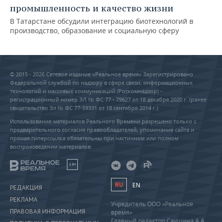
промышленность и качество жизни
В Татарстане обсудили интеграцию биотехнологий в
производство, образование и социальную сферу
© 2015 - 2026 Сетевое издание «Реальное время» Зарегистрировано
Федеральной службой по надзору в сфере связи, информационных
технологий и массовых коммуникаций (Роскомнадзор) –
регистрационный номер ЭЛ № ФС 77 - 79627 от 18 декабря 2020 г. (ранее
свидетельство Эл № ФС 77-59331 от 18 сентября 2014 г.)
Использование материалов Реального Времени разрешено только с
предварительного согласия правообладателей, упоминание сайта и
прямая гиперссылка обязательны при частичном или полном
воспроизведении материалов.
18+
RU
EN
РЕДАКЦИЯ
РЕКЛАМА
Учредитель ООО «Реальное
ПРАВОВАЯ ИНФОРМАЦИЯ
время»
Главный редактор Саушина А.А.