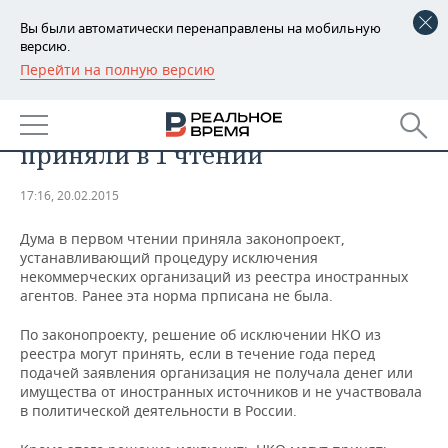
Вы были автоматически перенаправлены на мобильную
версию.
Перейти на полную версию
РЕГИОНЫ
Законопроект исключения НКО
БАШКОРТОСТАН
НОВОСТИ
из реестра иностранных агентов
приняли в 1 чтении
ТАТАРСТАН
АНАЛИТИКА
17:16, 20.02.2015
УДМУРТИЯ
НОВОСТИ АНАЛИТИКИ
ЭКОНОМИКА
Дума в первом чтении приняла законопроект,
ДЕКЛАРАЦИИ О ДОХОДАХ
НОВОСТИ ЭКОНОМИКИ
ПРОМЫШЛЕННОСТЬ
устанавливающий процедуру исключения
некоммерческих организаций из реестра иностранных
агентов. Ранее эта норма прписана не была.
КОРОЛИ ГОСЗАКАЗА ПФО
ФИНАНСЫ
НОВОСТИ
НЕДВИЖИМОСТЬ
ПРОМЫШЛЕННОСТИ
По законопроекту, решение об исключении НКО из
ВУЗЫ ТАТАРСТАНА
БАНКИ
НОВОСТИ НЕДВИЖИМОСТИ
АВТО
реестра могут принять, если в течение года перед
АГРОПРОМ
подачей заявления организация не получала денег или
имущества от иностранных источников и не участвовала
КОМУ ПРИНАДЛЕЖАТ
БЮДЖЕТ
НОВОСТИ АВТО
БИЗНЕС
ТОРГОВЫЕ ЦЕНТРЫ
МАШИНОСТРОЕНИЕ
в политической деятельности в России.
ТАТАРСТАНА
ИНВЕСТИЦИИ
НОВОСТИ БИЗНЕСА
ТЕХНОЛОГИИ