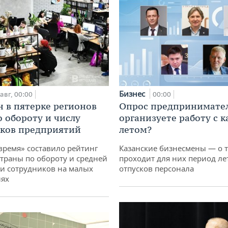
Бизнес
авг, 00:00
00:00
н в пятерке регионов
Опрос предпринимател
о обороту и числу
организуете работу с 
ков предприятий
летом?
время» составило рейтинг
Казанские бизнесмены — о т
страны по обороту и средней
проходит для них период ле
и сотрудников на малых
отпусков персонала
иях