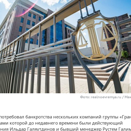
Фото: realnoevremya.ru / М
потребовал банкротства нескольких компаний группы «Гран
ами которой до недавнего времени были действующий
ния Ильдар Галяутдинов и бывший менеджер Рустем Галим