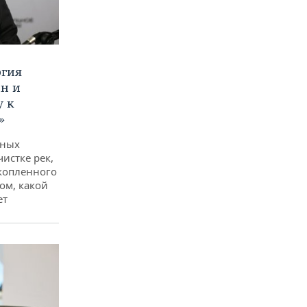
ргия
ан и
у к
»
дных
чистке рек,
копленного
ом, какой
ет