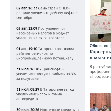
Семь стран ОПЕК+
02 авг, 16:33
решили увеличить добычу нефти с
сентября
Поступления от
02 авг, 12:09
неосновных налогов в бюджет
упали на 39,9% в I квартале
Общество
Татарстан возглавил
01 авг, 19:40
Карьерны
рейтинг регионов по
школьни
биопромышленному потенциалу
В республи
«Транснефть»
31 июл, 16:28
профориен
увеличила чистую прибыль на 3%
«Професси
за полугодие
В Татарстане за год
31 июл, 08:29
увеличились срок и сумма
автокредита
Ипотечные кредиты в
30 июл, 20:26