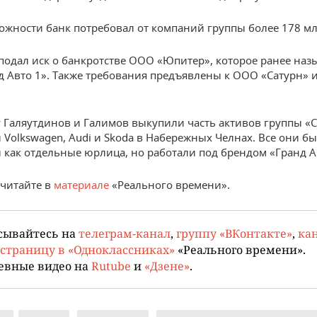
ожности банк потребовал от компаний группы более 178 мл
подал иск о банкротстве ООО «Юпитер», которое ранее наз
 Авто 1». Также требования предъявлены к ООО «Сатурн»
у Галяутдинов и Галимов выкупили часть активов группы «С
 Volkswagen, Audi и Skoda в Набережных Челнах. Все они б
как отдельные юрлица, но работали под брендом «Гранд А
читайте в
материале
«Реального времени».
сывайтесь на
телеграм-канал
,
группу «ВКонтакте»
,
кан
страницу в «Одноклассниках»
«Реального времени».
евные видео на
Rutube
и
«Дзене»
.