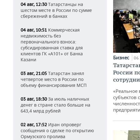
Татарстанцы на
04 авг, 12:30
шестом месте в России по сумме
сбережений в банках
Коммерческая
04 авг, 10:51
недвижимость без
первоначального взноса:
субсидированная ставка для
клиентов ГК «А101» от Банка
Бизнес
06 
Казани
Татарста
России п
Татарстан занял
03 авг, 21:05
сотрудни
четвертое место в России по
объему финансирования МСП
«Реальное 
субъектов 
За июль наличных
03 авг, 18:30
численност
денег в стране стало больше на
предприят
643,4 млрд рублей
Иран опроверг
02 авг, 17:52
сообщения о сделке по открытию
Ормузского пролива