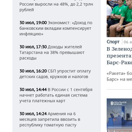
России выросли на 48%, до 2,2 трлн
рублей
Экономист: «Доход по
30 июл, 19:00
банковским вкладам компенсирует
инфляцию»
Спорт
06 а
Доходы жителей
30 июл, 17:30
В Зелено
Татарстана на 38% превышают
презента
расходы
Барс-Рак
СБП упростит оплату
30 июл, 16:20
«Ракета» б
детских садов, кружков и налогов
Барс» на ме
В России с 1 сентября
30 июл, 14:44
начнет работать единая система
учета платежных карт
Армения на 6
30 июл, 14:24
месяцев запретила ввозить в
республику томатную пасту