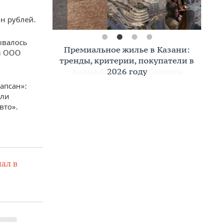
н рублей.
ывалось
Премиальное жилье в Казани:
 и ООО
тренды, критерии, покупатели в
2026 году
апсан»:
ыли
вто».
ал в