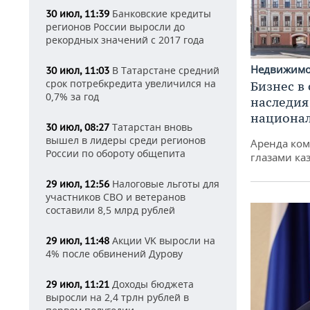
Банковские кредиты
30 июл, 11:39
регионов России выросли до
рекордных значений с 2017 года
Недвижим
В Татарстане средний
30 июл, 11:03
срок потребкредита увеличился на
Бизнес в
0,7% за год
наследия
национа
Татарстан вновь
30 июл, 08:27
вышел в лидеры среди регионов
Аренда ко
России по обороту общепита
глазами ка
Налоговые льготы для
29 июл, 12:56
участников СВО и ветеранов
составили 8,5 млрд рублей
Акции VK выросли на
29 июл, 11:48
4% после обвинений Дурову
Доходы бюджета
29 июл, 11:21
выросли на 2,4 трлн рублей в