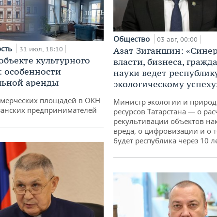
Общество
03 авг, 00:00
ость
31 июл, 18:10
Азат Зиганшин: «Сине
 объекте культурного
власти, бизнеса, гражд
: особенности
науки ведет республик
льной аренды
экологическому успеху
ммерческих площадей в ОКН
Министр экологии и приро
занских предпринимателей
ресурсов Татарстана — о рас
рекультивации объектов на
вреда, о цифровизации и о т
будет республика через 10 л