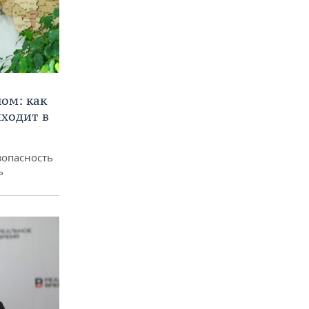
ом: как
ходит в
зопасность
ь