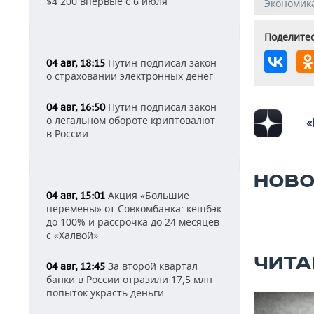
$4 200 впервые с 6 июля
Экономик
Поделитес
Путин подписал закон
04 авг, 18:15
о страховании электронных денег
Путин подписал закон
04 авг, 16:50
о легальном обороте криптовалют
«
в России
НОВО
Акция «Большие
04 авг, 15:01
перемены» от Совкомбанка: кешбэк
до 100% и рассрочка до 24 месяцев
с «Халвой»
ЧИТА
За второй квартал
04 авг, 12:45
банки в России отразили 17,5 млн
попыток украсть деньги