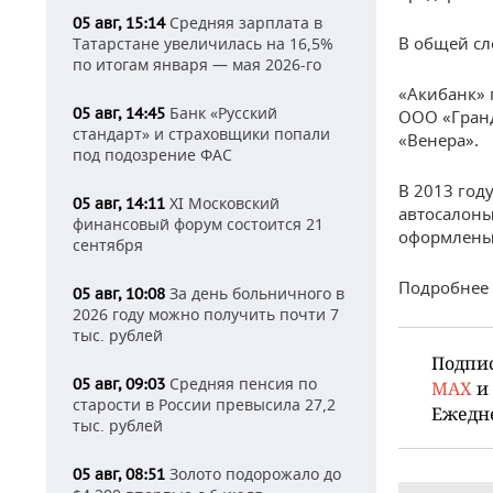
Средняя зарплата в
05 авг, 15:14
В общей сл
Татарстане увеличилась на 16,5%
по итогам января — мая 2026-го
«Акибанк» 
Банк «Русский
05 авг, 14:45
ООО «Гранд
стандарт» и страховщики попали
«Венера».
под подозрение ФАС
В 2013 год
XI Московский
05 авг, 14:11
автосалоны
финансовый форум состоится 21
оформлены 
сентября
Подробнее 
За день больничного в
05 авг, 10:08
2026 году можно получить почти 7
тыс. рублей
Подпи
Средняя пенсия по
05 авг, 09:03
MAX
и
старости в России превысила 27,2
Ежедн
тыс. рублей
Золото подорожало до
05 авг, 08:51