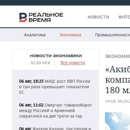
НОВОСТИ
ФОТО
Аналитика
Экономика
Промышленност
НОВОСТИ ЭКОНОМИКИ
ЭКОНОМИ
Все новости
01:09 МСК
«Аки
комп
МИД: рост ВВП России
06 авг, 18:25
в три раза превышает показатели
180 м
ЕС
14:18, 30.10
Оверчук: товарооборот
06 авг, 11:02
между Россией и Арменией
сократился на две трети за год
Жители Казани, Чистополя и
06 авг