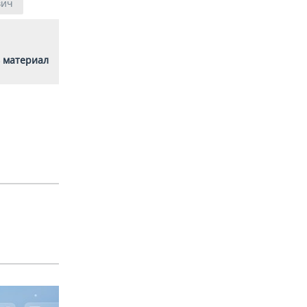
вич
 материал