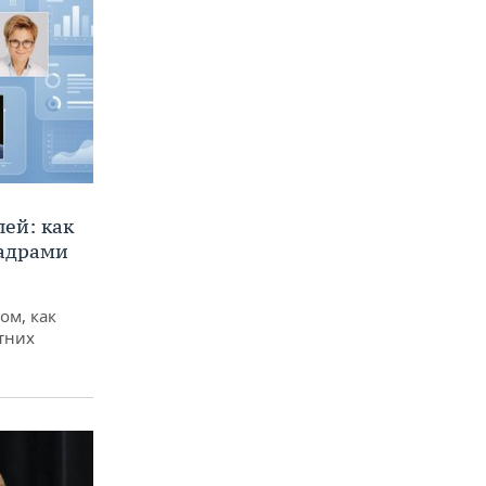
ей: как
кадрами
ом, как
тних