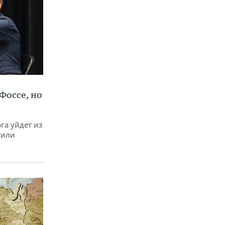
Фоссе, но
га уйдет из
тили