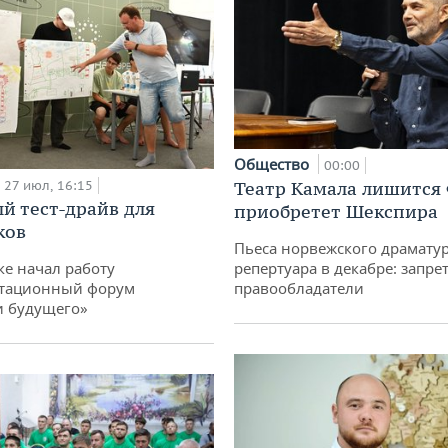
Общество
00:00
27 июл, 16:15
Театр Камала лишится 
й тест-драйв для
приобретет Шекспира
ков
Пьеса норвежского драматур
ке начал работу
репертуара в декабре: запре
тационный форум
правообладатели
и будущего»