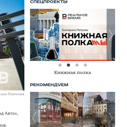
Книжная полка
аксим Платонов
д Авто»,
ов.