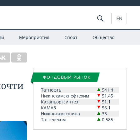
EN
ии
Мероприятия
Спорт
Общество
ФОНДОВЫЙ РЫНОК
почти
Татнефть
541.4
Нижнекамскнефтехим
51.45
Казаньоргсинтез
51.1
КАМАЗ
56.1
Нижнекамскшина
33
Таттелеком
0.585