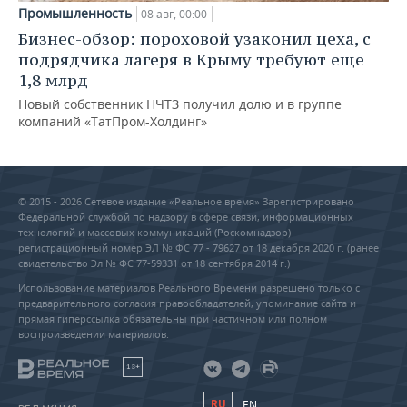
Промышленность
08 авг, 00:00
Бизнес-обзор: пороховой узаконил цеха, с
подрядчика лагеря в Крыму требуют еще
1,8 млрд
Новый собственник НЧТЗ получил долю и в группе
компаний «ТатПром-Холдинг»
© 2015 - 2026 Сетевое издание «Реальное время» Зарегистрировано
Федеральной службой по надзору в сфере связи, информационных
технологий и массовых коммуникаций (Роскомнадзор) –
регистрационный номер ЭЛ № ФС 77 - 79627 от 18 декабря 2020 г. (ранее
свидетельство Эл № ФС 77-59331 от 18 сентября 2014 г.)
Использование материалов Реального Времени разрешено только с
предварительного согласия правообладателей, упоминание сайта и
прямая гиперссылка обязательны при частичном или полном
воспроизведении материалов.
18+
RU
EN