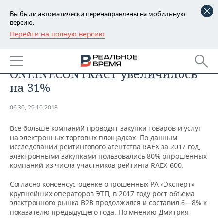
Вы были автоматически перенаправлены на мобильную
версию.
Перейти на полную версию
РЕГИОНЫ
ЭКОНОМИКА
Количество заказчиков на ЭТП
БАШКОРТОСТАН
НОВОСТИ
ONLINECONTRACT увеличилось
ТАТАРСТАН
АНАЛИТИКА
на 31%
УДМУРТИЯ
НОВОСТИ АНАЛИТИКИ
ЭКОНОМИКА
06:30, 29.10.2018
ДЕКЛАРАЦИИ О ДОХОДАХ
НОВОСТИ ЭКОНОМИКИ
ПРОМЫШЛЕННОСТЬ
Все больше компаний проводят закупки товаров и услуг
на электронных торговых площадках. По данным
КОРОЛИ ГОСЗАКАЗА ПФО
ФИНАНСЫ
НОВОСТИ
НЕДВИЖИМОСТЬ
исследований рейтингового агентства RAEX за 2017 год,
ПРОМЫШЛЕННОСТИ
электронными закупками пользовались 80% опрошенных
компаний из числа участников рейтинга RAEX-600.
ВУЗЫ ТАТАРСТАНА
БАНКИ
НОВОСТИ НЕДВИЖИМОСТИ
АВТО
АГРОПРОМ
Согласно консенсус-оценке опрошенных РА «Эксперт»
КОМУ ПРИНАДЛЕЖАТ
БЮДЖЕТ
НОВОСТИ АВТО
БИЗНЕС
крупнейших операторов ЭТП, в 2017 году рост объема
ТОРГОВЫЕ ЦЕНТРЫ
МАШИНОСТРОЕНИЕ
электронного рынка B2B продолжился и составил 6—8% к
ТАТАРСТАНА
показателю предыдущего года. По мнению Дмитрия
ИНВЕСТИЦИИ
НОВОСТИ БИЗНЕСА
ТЕХНОЛОГИИ