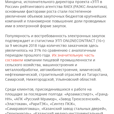
НЕФТЕХИМИЯ
Миндича, исполнительного директора проекта «ЭТП в
России» рейтингового агентства RAEX (РАЭКС-Аналитика),
РОЗНИЧНАЯ ТОРГОВЛЯ
НОВОСТИ ТЕХНОЛОГИЙ
МЕРОПРИЯТИЯ
основными факторами роста стали постепенное
НЕФТЬ
увеличение объемов закупочных бюджетов крупнейших
компаний и планомерное повышение доли проводимых
ТРАНСПОРТ
IT
НОВОСТИ МЕРОПРИЯТИЙ
СПОРТ
ОПК
ими в электронной форме закупок.
УСЛУГИ
МЕДИА
ВЫЕЗДНАЯ РЕДАКЦИЯ
НОВОСТИ СПОРТА
ОБЩЕСТВО
Популярность и востребованность электронных закупок
ЭНЕРГЕТИКА
подтверждает и статистика ЭТП ONLINECONTRACT (16+):
ТЕЛЕКОММУНИКАЦИИ
БИЗНЕС-БРАНЧИ
ФУТБОЛ
НОВОСТИ ОБЩЕСТВА
ФОТОГАЛЕРЕЯ
за 9 месяцев 2018 года количество заказчиков здесь
увеличилось на 31% по сравнению с аналогичным
периодом прошлого года.
Их значительную часть
ONLINE-КОНФЕРЕНЦИИ
ХОККЕЙ
ВЛАСТЬ
СЮЖЕТЫ
составили
компании пищевой промышленности и
сельского хозяйства, машиностроения и
ОТКРЫТАЯ ЛЕКЦИЯ
БАСКЕТБОЛ
ИНФРАСТРУКТУРА
СПРАВОЧНИК
металлообработки, автомобилестроения, химической,
нефтехимической, строительной отраслей из Татарстана,
Самарской, Нижегородской, Ульяновский областей.
ВОЛЕЙБОЛ
ИСТОРИЯ
СПИСОК ПЕРСОН
ПОЛНАЯ ВЕРСИЯ
Среди клиентов, присоединившихся к работе на
КИБЕРСПОРТ
КУЛЬТУРА
СПИСОК КОМПАНИЙ
площадке за последние полгода: «Арзамасспирт», «Гранд-
НН», «АПК «Русский Мрамор», «Завод Трехсосенский»,
ФИГУРНОЕ КАТАНИЕ
МЕДИЦИНА
«Эластокам», «РариТЭК», «Синтез ПКЖ»,
«Самараволгомаш», «Казанский завод стальных дверей»,
«Технониколь», «Казанский медико-инструментальный