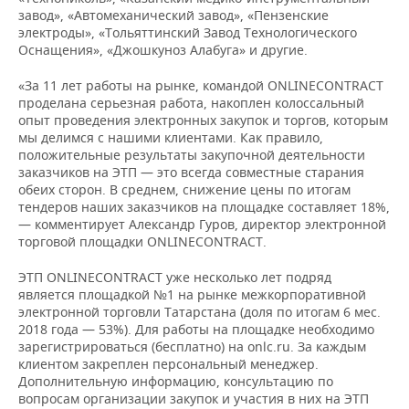
ВОДНЫЕ ВИДЫ СПОРТА
ОБРАЗОВАНИЕ
завод», «Автомеханический завод», «Пензенские
электроды», «Тольяттинский Завод Технологического
ХОККЕЙ С МЯЧОМ
ПРОИСШЕСТВИЯ
Оснащения», «Джошкуноз Алабуга» и другие.
«За 11 лет работы на рынке, командой ONLINECONTRACT
проделана серьезная работа, накоплен колоссальный
опыт проведения электронных закупок и торгов, которым
мы делимся с нашими клиентами. Как правило,
положительные результаты закупочной деятельности
заказчиков на ЭТП — это всегда совместные старания
обеих сторон. В среднем, снижение цены по итогам
тендеров наших заказчиков на площадке составляет 18%,
— комментирует Александр Гуров, директор электронной
торговой площадки ONLINECONTRACT.
ЭТП ONLINECONTRACT уже несколько лет подряд
является площадкой №1 на рынке межкорпоративной
электронной торговли Татарстана (доля по итогам 6 мес.
2018 года — 53%). Для работы на площадке необходимо
зарегистрироваться (бесплатно) на onlc.ru. За каждым
клиентом закреплен персональный менеджер.
Дополнительную информацию, консультацию по
вопросам организации закупок и участия в них на ЭТП