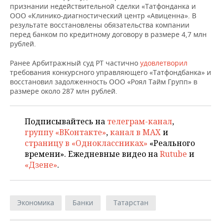
ВОДНЫЕ ВИДЫ СПОРТА
ОБРАЗОВАНИЕ
признании недействительной сделки «Татфонданка и
ООО «Клинико-диагностический центр «Авиценна». В
ХОККЕЙ С МЯЧОМ
ПРОИСШЕСТВИЯ
результате восстановлены обязательства компании
перед банком по кредитному договору в размере 4,7 млн
рублей.
Ранее Арбитражный суд РТ частично
удовлетворил
требования конкурсного управляющего «Татфондбанка» и
восстановил задолженность ООО «Роял Тайм Групп» в
размере около 287 млн рублей.
Подписывайтесь на
телеграм-канал
,
группу «ВКонтакте»
,
канал в MAX
и
страницу в «Одноклассниках»
«Реального
времени». Ежедневные видео на
Rutube
и
«Дзене»
.
Экономика
Банки
Татарстан