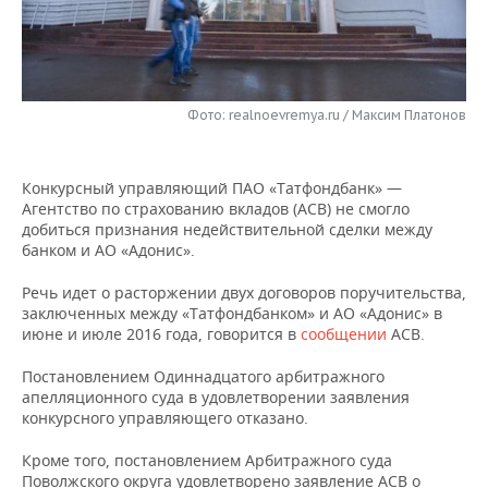
НЕФТЕХИМИЯ
РОЗНИЧНАЯ ТОРГОВЛЯ
НОВОСТИ ТЕХНОЛОГИЙ
МЕРОПРИЯТИЯ
НЕФТЬ
ТРАНСПОРТ
IT
НОВОСТИ МЕРОПРИЯТИЙ
СПОРТ
ОПК
Фото: realnoevremya.ru / Максим Платонов
УСЛУГИ
МЕДИА
ВЫЕЗДНАЯ РЕДАКЦИЯ
НОВОСТИ СПОРТА
ОБЩЕСТВО
ЭНЕРГЕТИКА
Конкурсный управляющий ПАО «Татфондбанк» —
ТЕЛЕКОММУНИКАЦИИ
БИЗНЕС-БРАНЧИ
ФУТБОЛ
НОВОСТИ ОБЩЕСТВА
ФОТОГАЛЕРЕЯ
Агентство по страхованию вкладов (АСВ) не смогло
добиться признания недействительной сделки между
ONLINE-КОНФЕРЕНЦИИ
ХОККЕЙ
ВЛАСТЬ
СЮЖЕТЫ
банком и АО «Адонис».
ОТКРЫТАЯ ЛЕКЦИЯ
БАСКЕТБОЛ
ИНФРАСТРУКТУРА
СПРАВОЧНИК
Речь идет о расторжении двух договоров поручительства,
заключенных между «Татфондбанком» и АО «Адонис» в
июне и июле 2016 года, говорится в
сообщении
АСВ.
ВОЛЕЙБОЛ
ИСТОРИЯ
СПИСОК ПЕРСОН
ПОЛНАЯ ВЕРСИЯ
Постановлением Одиннадцатого арбитражного
КИБЕРСПОРТ
КУЛЬТУРА
СПИСОК КОМПАНИЙ
апелляционного суда в удовлетворении заявления
конкурсного управляющего отказано.
ФИГУРНОЕ КАТАНИЕ
МЕДИЦИНА
Кроме того, постановлением Арбитражного суда
Поволжского округа удовлетворено заявление АСВ о