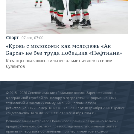
Спорт
07 авг, 07:00
«Кровь с молоком»: как молодежь «Ак
Барса» не без труда победила «Нефтяник»
Казанцы оказались сильнее альметьевцев в серии
буллитов
© 2015 - 2026 Сетевое издание «Реальное время» Зарегистрировано
Федеральной службой по надзору в сфере связи, информационных
технологий и массовых коммуникаций (Роскомнадзор) –
регистрационный номер ЭЛ № ФС 77 - 79627 от 18 декабря 2020 г. (ранее
свидетельство Эл № ФС 77-59331 от 18 сентября 2014 г.)
Использование материалов Реального Времени разрешено только с
предварительного согласия правообладателей, упоминание сайта и
прямая гиперссылка обязательны при частичном или полном