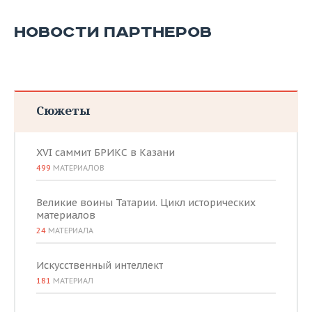
ВОДНЫЕ ВИДЫ СПОРТА
ОБРАЗОВАНИЕ
НОВОСТИ ПАРТНЕРОВ
ХОККЕЙ С МЯЧОМ
ПРОИСШЕСТВИЯ
Сюжеты
XVI саммит БРИКС в Казани
499
МАТЕРИАЛОВ
Великие воины Татарии. Цикл исторических
материалов
24
МАТЕРИАЛА
Искусственный интеллект
181
МАТЕРИАЛ