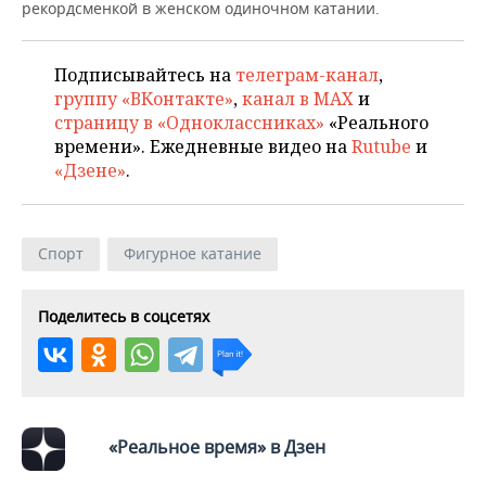
НЕФТЕХИМИЯ
рекордсменкой в женском одиночном катании.
РОЗНИЧНАЯ ТОРГОВЛЯ
НОВОСТИ ТЕХНОЛОГИЙ
МЕРОПРИЯТИЯ
НЕФТЬ
Подписывайтесь на
телеграм-канал
,
ТРАНСПОРТ
IT
НОВОСТИ МЕРОПРИЯТИЙ
СПОРТ
группу «ВКонтакте»
,
канал в MAX
и
ОПК
страницу в «Одноклассниках»
«Реального
УСЛУГИ
МЕДИА
ВЫЕЗДНАЯ РЕДАКЦИЯ
НОВОСТИ СПОРТА
ОБЩЕСТВО
времени». Ежедневные видео на
Rutube
и
ЭНЕРГЕТИКА
«Дзене»
.
ТЕЛЕКОММУНИКАЦИИ
БИЗНЕС-БРАНЧИ
ФУТБОЛ
НОВОСТИ ОБЩЕСТВА
ФОТОГАЛЕРЕЯ
ONLINE-КОНФЕРЕНЦИИ
ХОККЕЙ
ВЛАСТЬ
СЮЖЕТЫ
Спорт
Фигурное катание
ОТКРЫТАЯ ЛЕКЦИЯ
БАСКЕТБОЛ
ИНФРАСТРУКТУРА
СПРАВОЧНИК
Поделитесь в соцсетях
ВОЛЕЙБОЛ
ИСТОРИЯ
СПИСОК ПЕРСОН
ПОЛНАЯ ВЕРСИЯ
КИБЕРСПОРТ
КУЛЬТУРА
СПИСОК КОМПАНИЙ
ФИГУРНОЕ КАТАНИЕ
МЕДИЦИНА
«Реальное время» в Дзен