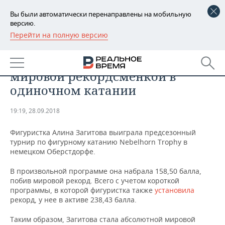
Вы были автоматически перенаправлены на мобильную
версию.
Перейти на полную версию
РЕГИОНЫ
СПОРТ
Загитова стала абсолютной
БАШКОРТОСТАН
НОВОСТИ
мировой рекордсменкой в
ТАТАРСТАН
АНАЛИТИКА
одиночном катании
УДМУРТИЯ
НОВОСТИ АНАЛИТИКИ
ЭКОНОМИКА
19:19, 28.09.2018
ДЕКЛАРАЦИИ О ДОХОДАХ
НОВОСТИ ЭКОНОМИКИ
ПРОМЫШЛЕННОСТЬ
Фигуристка Алина Загитова выиграла предсезонный
турнир по фигурному катанию Nebelhorn Trophy в
КОРОЛИ ГОСЗАКАЗА ПФО
ФИНАНСЫ
НОВОСТИ
НЕДВИЖИМОСТЬ
немецком Оберстдорфе.
ПРОМЫШЛЕННОСТИ
В произвольной программе она набрала 158,50 балла,
ВУЗЫ ТАТАРСТАНА
БАНКИ
НОВОСТИ НЕДВИЖИМОСТИ
АВТО
побив мировой рекорд. Всего с учетом короткой
АГРОПРОМ
программы, в которой фигуристка также
установила
КОМУ ПРИНАДЛЕЖАТ
БЮДЖЕТ
НОВОСТИ АВТО
БИЗНЕС
рекорд, у нее в активе 238,43 балла.
ТОРГОВЫЕ ЦЕНТРЫ
МАШИНОСТРОЕНИЕ
ТАТАРСТАНА
Таким образом, Загитова стала абсолютной мировой
ИНВЕСТИЦИИ
НОВОСТИ БИЗНЕСА
ТЕХНОЛОГИИ