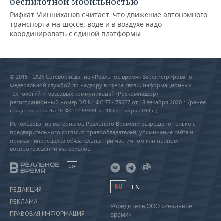
беспилотной мобильностью
Рифкат Минниханов считает, что движение автономного
транспорта на шоссе, воде и в воздухе надо
координировать с единой платформы
© 2015 - 2026 Сетевое издание «Реальное время» Зарегистрировано
Федеральной службой по надзору в сфере связи, информационных
технологий и массовых коммуникаций (Роскомнадзор) –
регистрационный номер ЭЛ № ФС 77 - 79627 от 18 декабря 2020 г. (ранее
свидетельство Эл № ФС 77-59331 от 18 сентября 2014 г.)
Использование материалов Реального Времени разрешено только с
предварительного согласия правообладателей, упоминание сайта и
прямая гиперссылка обязательны при частичном или полном
воспроизведении материалов.
18+
RU
EN
РЕДАКЦИЯ
РЕКЛАМА
Учредитель ООО «Реальное
ПРАВОВАЯ ИНФОРМАЦИЯ
время»