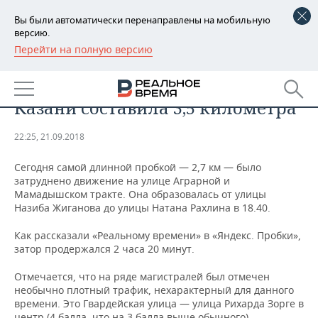
Вы были автоматически перенаправлены на мобильную
версию.
Перейти на полную версию
РЕГИОНЫ
ОБЩЕСТВО
Сегодня самая длинная пробка в
БАШКОРТОСТАН
НОВОСТИ
Казани составила 3,5 километра
ТАТАРСТАН
АНАЛИТИКА
22:25, 21.09.2018
УДМУРТИЯ
НОВОСТИ АНАЛИТИКИ
ЭКОНОМИКА
Сегодня самой длинной пробкой — 2,7 км — было
затруднено движение на улице Аграрной и
ДЕКЛАРАЦИИ О ДОХОДАХ
НОВОСТИ ЭКОНОМИКИ
ПРОМЫШЛЕННОСТЬ
Мамадышском тракте. Она образовалась от улицы
Назиба Жиганова до улицы Натана Рахлина в 18.40.
КОРОЛИ ГОСЗАКАЗА ПФО
ФИНАНСЫ
НОВОСТИ
НЕДВИЖИМОСТЬ
ПРОМЫШЛЕННОСТИ
Как рассказали «Реальному времени» в «Яндекс. Пробки»,
ВУЗЫ ТАТАРСТАНА
БАНКИ
НОВОСТИ НЕДВИЖИМОСТИ
АВТО
затор продержался 2 часа 20 минут.
АГРОПРОМ
Отмечается, что на ряде магистралей был отмечен
КОМУ ПРИНАДЛЕЖАТ
БЮДЖЕТ
НОВОСТИ АВТО
БИЗНЕС
ТОРГОВЫЕ ЦЕНТРЫ
МАШИНОСТРОЕНИЕ
необычно плотный трафик, нехарактерный для данного
ТАТАРСТАНА
времени. Это Гвардейская улица — улица Рихарда Зорге в
ИНВЕСТИЦИИ
НОВОСТИ БИЗНЕСА
ТЕХНОЛОГИИ
центр (4 балла, что на 3 балла выше обычного),