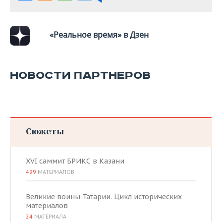
ВОДНЫЕ ВИДЫ СПОРТА
ОБРАЗОВАНИЕ
ХОККЕЙ С МЯЧОМ
ПРОИСШЕСТВИЯ
«Реальное время» в Дзен
НОВОСТИ ПАРТНЕРОВ
Сюжеты
XVI саммит БРИКС в Казани
499
МАТЕРИАЛОВ
Великие воины Татарии. Цикл исторических
материалов
24
МАТЕРИАЛА