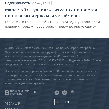
Недвижимость
07 авг, 17:32
Марат Айзатуллин: «Ситуация непростая,
но пока мы держимся устойчиво»
Глава Минстроя РТ — об итогах полугодия у строителей,
падении продаж новостроек и новом всплеске сделок
© 2015 - 2026 Сетевое издание «Реальное время» Зарегистрировано
Федеральной службой по надзору в сфере связи, информационных
технологий и массовых коммуникаций (Роскомнадзор) –
регистрационный номер ЭЛ № ФС 77 - 79627 от 18 декабря 2020 г. (ранее
свидетельство Эл № ФС 77-59331 от 18 сентября 2014 г.)
Использование материалов Реального Времени разрешено только с
предварительного согласия правообладателей, упоминание сайта и
прямая гиперссылка обязательны при частичном или полном
воспроизведении материалов.
18+
RU
EN
РЕДАКЦИЯ