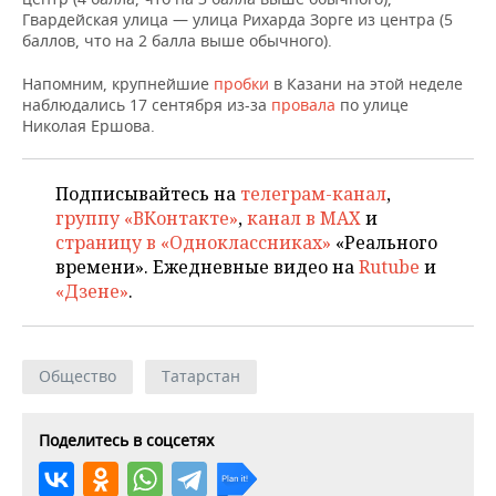
НЕФТЕХИМИЯ
Гвардейская улица — улица Рихарда Зорге из центра (5
баллов, что на 2 балла выше обычного).
РОЗНИЧНАЯ ТОРГОВЛЯ
НОВОСТИ ТЕХНОЛОГИЙ
МЕРОПРИЯТИЯ
НЕФТЬ
Напомним, крупнейшие
пробки
в Казани на этой неделе
ТРАНСПОРТ
IT
НОВОСТИ МЕРОПРИЯТИЙ
СПОРТ
наблюдались 17 сентября из-за
провала
по улице
ОПК
Николая Ершова.
УСЛУГИ
МЕДИА
ВЫЕЗДНАЯ РЕДАКЦИЯ
НОВОСТИ СПОРТА
ОБЩЕСТВО
ЭНЕРГЕТИКА
Подписывайтесь на
телеграм-канал
,
ТЕЛЕКОММУНИКАЦИИ
БИЗНЕС-БРАНЧИ
ФУТБОЛ
НОВОСТИ ОБЩЕСТВА
ФОТОГАЛЕРЕЯ
группу «ВКонтакте»
,
канал в MAX
и
страницу в «Одноклассниках»
«Реального
ONLINE-КОНФЕРЕНЦИИ
ХОККЕЙ
ВЛАСТЬ
СЮЖЕТЫ
времени». Ежедневные видео на
Rutube
и
«Дзене»
.
ОТКРЫТАЯ ЛЕКЦИЯ
БАСКЕТБОЛ
ИНФРАСТРУКТУРА
СПРАВОЧНИК
ВОЛЕЙБОЛ
ИСТОРИЯ
СПИСОК ПЕРСОН
ПОЛНАЯ ВЕРСИЯ
Общество
Татарстан
КИБЕРСПОРТ
КУЛЬТУРА
СПИСОК КОМПАНИЙ
Поделитесь в соцсетях
ФИГУРНОЕ КАТАНИЕ
МЕДИЦИНА