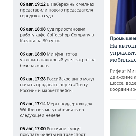
В Набережных Челнах
06 авг, 19:12
представили нового председателя
городского суда
Суд приостановил
06 авг, 18:08
работу кафе Coffeeshop Company в
Промышле
Казани на 30 суток
На автоп
управлят
Минфин готов
06 авг, 18:00
мобильн
уточнить налоговый учет затрат на
безопасность
Рифкат Мин
движение а
Российское вино могут
06 авг, 17:28
шоссе, воде
начать продавать через «Почту
координир
России» и маркетплейсы
Меры поддержки для
06 авг, 17:14
Wildberries могут объявить на
следующей неделе
Россияне смогут
06 авг, 17:00
покупать билеты на транспорт