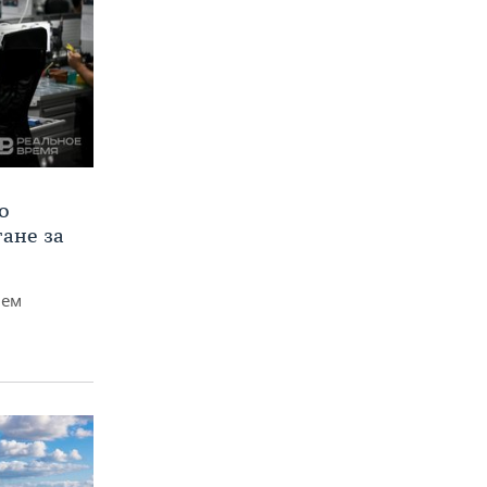
о
тане за
чем