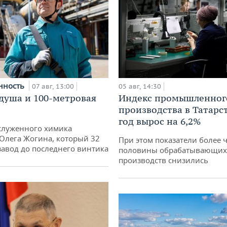
нность
07 авг, 13:00
05 авг, 14:30
душа и 100-метровая
Индекс промышленног
производства в Татарс
год вырос на 6,2%
служенного химика
 Олега Жогина, который 32
При этом показатели более 
 завод до последнего винтика
половины обрабатывающих
производств снизились