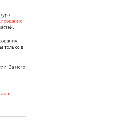
 тура
дирование
астей.
сования
ы только в
ии. За него
ал в