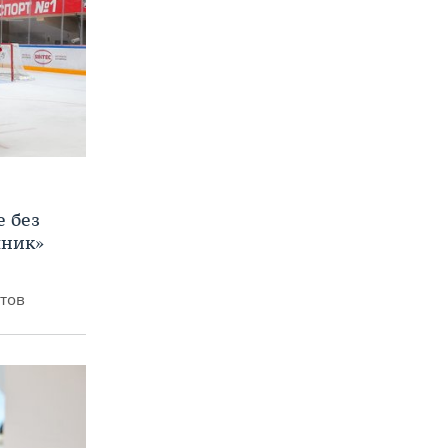
е без
яник»
итов