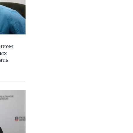
ением
ных
ать