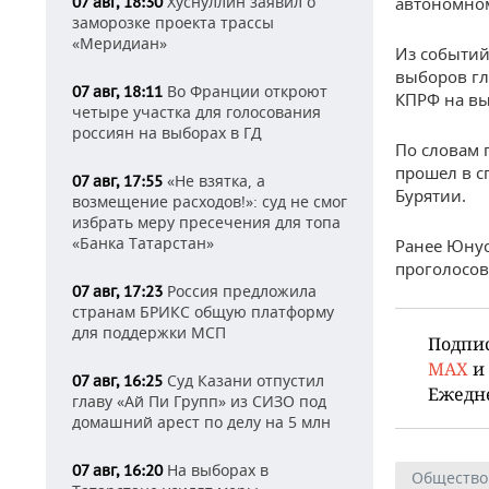
Хуснуллин заявил о
07 авг, 18:30
автономном
заморозке проекта трассы
«Меридиан»
Из событий
выборов гл
Во Франции откроют
07 авг, 18:11
КПРФ на вы
четыре участка для голосования
россиян на выборах в ГД
По словам 
прошел в с
«Не взятка, а
07 авг, 17:55
Бурятии.
возмещение расходов!»: суд не смог
избрать меру пресечения для топа
«Банка Татарстан»
Ранее Юнус
проголосов
Россия предложила
07 авг, 17:23
странам БРИКС общую платформу
для поддержки МСП
Подпи
MAX
и
Суд Казани отпустил
07 авг, 16:25
Ежедн
главу «Ай Пи Групп» из СИЗО под
домашний арест по делу на 5 млн
На выборах в
07 авг, 16:20
Общество