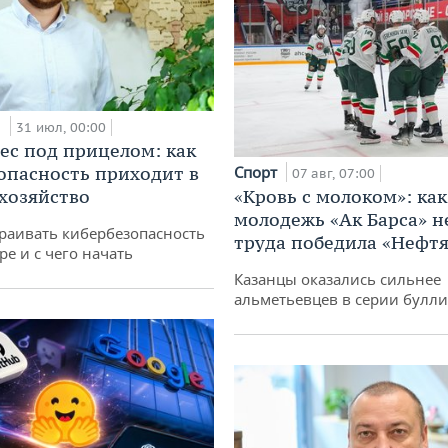
и
31 июл, 00:00
ес под прицелом: как
опасность приходит в
Спорт
07 авг, 07:00
 хозяйство
«Кровь с молоком»: как
молодежь «Ак Барса» н
раивать кибербезопасность
труда победила «Нефт
ре и с чего начать
Казанцы оказались сильнее
альметьевцев в серии булл