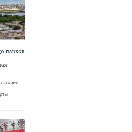
до парков
ная
 история
арты