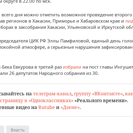
 округе в 22.00 по мск.
 всего дня можно отметить возможное проведение второго
ав регионов в Хакасии, Приморье и Хабаровском крае и
ли
борах в заксобрания Хакасии, Ульяновской и Иркутской обл
председателя ЦИК РФ Эллы Памфиловой, единый день голо
покойной атмосфере, а серьезные нарушения зафиксирован
-Бека Евкурова в третий раз
избрали
на пост главы Ингушет
али 26 депутатов Народного собрания из 30.
сывайтесь на
телеграм-канал
,
группу «ВКонтакте»
,
кан
страницу в «Одноклассниках»
«Реального времени».
евные видео на
Rutube
и
«Дзене»
.
Власть