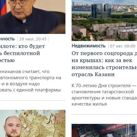
нность
28 июл, 20:45
илоте: кто будет
Недвижимость
07 авг, 08:00
ь беспилотной
От первого соцгорода 
остью
на крышах: как за век
изменилась строитель
ниханов считает, что
отрасль Казани
втономного транспорта на
 и в воздухе надо
К 70-летию Дня строителя —
овать с единой платформы
становления татарстанской
архитектуры и новые станд
качества жилья