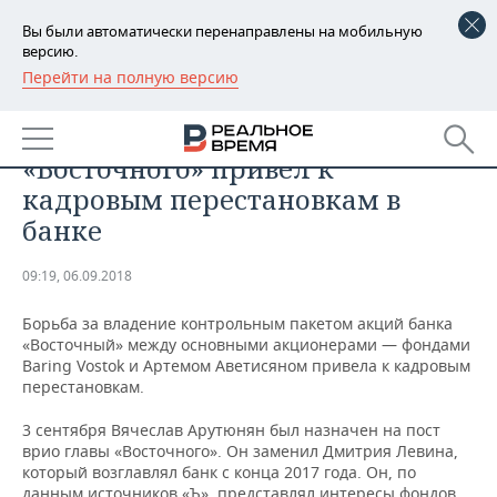
Вы были автоматически перенаправлены на мобильную
версию.
Перейти на полную версию
РЕГИОНЫ
БИЗНЕС
Конфликт акционеров
БАШКОРТОСТАН
НОВОСТИ
«Восточного» привел к
ТАТАРСТАН
АНАЛИТИКА
кадровым перестановкам в
банке
УДМУРТИЯ
НОВОСТИ АНАЛИТИКИ
ЭКОНОМИКА
09:19, 06.09.2018
ДЕКЛАРАЦИИ О ДОХОДАХ
НОВОСТИ ЭКОНОМИКИ
ПРОМЫШЛЕННОСТЬ
Борьба за владение контрольным пакетом акций банка
КОРОЛИ ГОСЗАКАЗА ПФО
ФИНАНСЫ
НОВОСТИ
НЕДВИЖИМОСТЬ
«Восточный» между основными акционерами — фондами
ПРОМЫШЛЕННОСТИ
Baring Vostok и Артемом Аветисяном привела к кадровым
ВУЗЫ ТАТАРСТАНА
БАНКИ
НОВОСТИ НЕДВИЖИМОСТИ
АВТО
перестановкам.
АГРОПРОМ
3 сентября Вячеслав Арутюнян был назначен на пост
КОМУ ПРИНАДЛЕЖАТ
БЮДЖЕТ
НОВОСТИ АВТО
БИЗНЕС
врио главы «Восточного». Он заменил Дмитрия Левина,
ТОРГОВЫЕ ЦЕНТРЫ
МАШИНОСТРОЕНИЕ
ТАТАРСТАНА
который возглавлял банк с конца 2017 года. Он, по
ИНВЕСТИЦИИ
НОВОСТИ БИЗНЕСА
ТЕХНОЛОГИИ
данным источников «Ъ», представлял интересы фондов