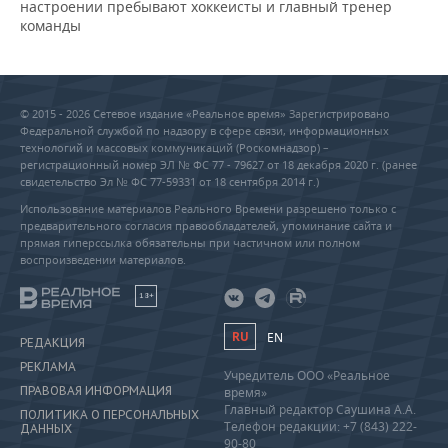
настроении пребывают хоккеисты и главный тренер
команды
© 2015 - 2026 Сетевое издание «Реальное время» Зарегистрировано
Федеральной службой по надзору в сфере связи, информационных
технологий и массовых коммуникаций (Роскомнадзор) –
регистрационный номер ЭЛ № ФС 77 - 79627 от 18 декабря 2020 г. (ранее
свидетельство Эл № ФС 77-59331 от 18 сентября 2014 г.)
Использование материалов Реального Времени разрешено только с
предварительного согласия правообладателей, упоминание сайта и
прямая гиперссылка обязательны при частичном или полном
воспроизведении материалов.
18+
RU
EN
РЕДАКЦИЯ
РЕКЛАМА
Учредитель ООО «Реальное
ПРАВОВАЯ ИНФОРМАЦИЯ
время»
Главный редактор Саушина А.А.
ПОЛИТИКА О ПЕРСОНАЛЬНЫХ
Телефон редакции: +7 (843) 222-
ДАННЫХ
90-80