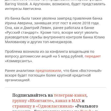
НЕФТЕХИМИЯ
Baring Vostok. А Арутюнян, возможно, будет представлять
интересы Аветисяна.
РОЗНИЧНАЯ ТОРГОВЛЯ
НОВОСТИ ТЕХНОЛОГИЙ
МЕРОПРИЯТИЯ
НЕФТЬ
Из банка была также уволена зампред правления банка
ТРАНСПОРТ
IT
НОВОСТИ МЕРОПРИЯТИЙ
СПОРТ
Ирина Аверина, занявшая этот пост в июле 2018 года.
ОПК
Она, как и Дмитрий Левин, ранее работала в банке
УСЛУГИ
МЕДИА
ВЫЕЗДНАЯ РЕДАКЦИЯ
НОВОСТИ СПОРТА
ОБЩЕСТВО
«Русский стандарт». Кроме того, вскоре могут уволить
ЭНЕРГЕТИКА
руководителя службы внутреннего контроля банка Юлию
Милованову и других топ-менеджеров.
ТЕЛЕКОММУНИКАЦИИ
БИЗНЕС-БРАНЧИ
ФУТБОЛ
НОВОСТИ ОБЩЕСТВА
ФОТОГАЛЕРЕЯ
Проблема возникла из-за конфликта владельцев по
ONLINE-КОНФЕРЕНЦИИ
ХОККЕЙ
ВЛАСТЬ
СЮЖЕТЫ
вопросу допэмиссии акций на 5 млрд рублей,
передает
«Коммерсантъ».
ОТКРЫТАЯ ЛЕКЦИЯ
БАСКЕТБОЛ
ИНФРАСТРУКТУРА
СПРАВОЧНИК
Ранее аналитики
предположили
, что банк «Восточный»
вскоре будет поглощен более крупной кредитной
ВОЛЕЙБОЛ
ИСТОРИЯ
СПИСОК ПЕРСОН
ПОЛНАЯ ВЕРСИЯ
организацией.
КИБЕРСПОРТ
КУЛЬТУРА
СПИСОК КОМПАНИЙ
Подписывайтесь на
телеграм-канал
,
ФИГУРНОЕ КАТАНИЕ
МЕДИЦИНА
группу «ВКонтакте»
,
канал в MAX
и
страницу в «Одноклассниках»
«Реального