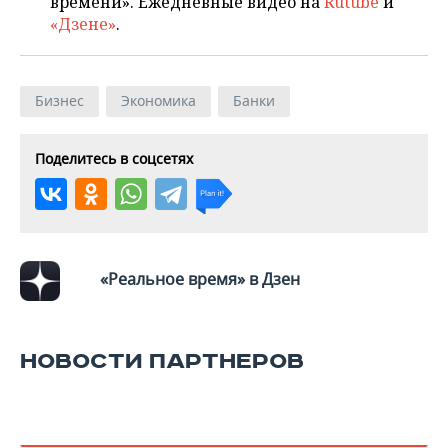
времени». Ежедневные видео на
Rutube
и
ВОДНЫЕ ВИДЫ СПОРТА
ОБРАЗОВАНИЕ
«Дзене»
.
ХОККЕЙ С МЯЧОМ
ПРОИСШЕСТВИЯ
Бизнес
Экономика
Банки
Поделитесь в соцсетях
«Реальное время» в Дзен
НОВОСТИ ПАРТНЕРОВ