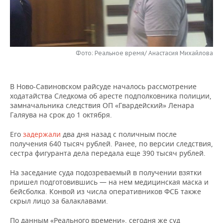
НЕФТЕХИМИЯ
РОЗНИЧНАЯ ТОРГОВЛЯ
НОВОСТИ ТЕХНОЛОГИЙ
МЕРОПРИЯТИЯ
НЕФТЬ
ТРАНСПОРТ
IT
НОВОСТИ МЕРОПРИЯТИЙ
СПОРТ
ОПК
Фото: Реальное время/ Анастасия Михайлова
УСЛУГИ
МЕДИА
ВЫЕЗДНАЯ РЕДАКЦИЯ
НОВОСТИ СПОРТА
ОБЩЕСТВО
ЭНЕРГЕТИКА
В Ново-Савиновском райсуде началось рассмотрение
ТЕЛЕКОММУНИКАЦИИ
БИЗНЕС-БРАНЧИ
ФУТБОЛ
НОВОСТИ ОБЩЕСТВА
ФОТОГАЛЕРЕЯ
ходатайства Следкома об аресте подполковника полиции,
замначальника следствия ОП «Гвардейский» Ленара
ONLINE-КОНФЕРЕНЦИИ
ХОККЕЙ
ВЛАСТЬ
СЮЖЕТЫ
Галяува на срок до 1 октября.
ОТКРЫТАЯ ЛЕКЦИЯ
БАСКЕТБОЛ
ИНФРАСТРУКТУРА
СПРАВОЧНИК
Его
задержали
два дня назад с поличным после
получения 640 тысяч рублей. Ранее, по версии следствия,
сестра фигуранта дела передала еще 390 тысяч рублей.
ВОЛЕЙБОЛ
ИСТОРИЯ
СПИСОК ПЕРСОН
ПОЛНАЯ ВЕРСИЯ
На заседание суда подозреваемый в получении взятки
КИБЕРСПОРТ
КУЛЬТУРА
СПИСОК КОМПАНИЙ
пришел подготовившись — на нем медицинская маска и
бейсболка. Конвой из числа оперативников ФСБ также
скрыл лицо за балаклавами.
ФИГУРНОЕ КАТАНИЕ
МЕДИЦИНА
По данным «Реального времени», сегодня же суд