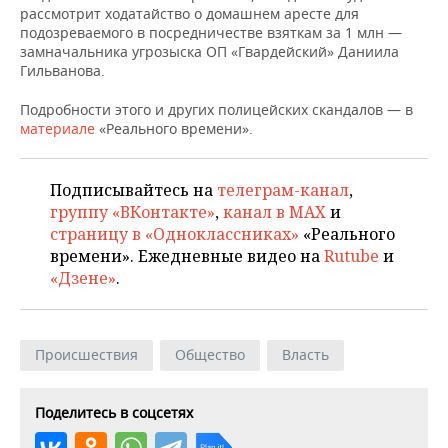
ВОДНЫЕ ВИДЫ СПОРТА
ОБРАЗОВАНИЕ
рассмотрит ходатайство о домашнем аресте для
подозреваемого в посредничестве взяткам за 1 млн —
ХОККЕЙ С МЯЧОМ
ПРОИСШЕСТВИЯ
замначальника угрозыска ОП «Гвардейский» Даниила
Гильванова.
Подробности этого и других полицейских скандалов — в
материале
«Реального времени».
Подписывайтесь на
телеграм-канал
,
группу «ВКонтакте»
,
канал в MAX
и
страницу в «Одноклассниках»
«Реального
времени». Ежедневные видео на
Rutube
и
«Дзене»
.
Происшествия
Общество
Власть
Поделитесь в соцсетях