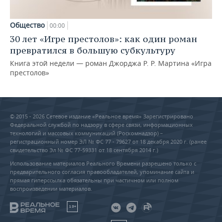
Общество
00:00
30 лет «Игре престолов»: как один роман
превратился в большую субкультуру
Книга этой недели — роман Джорджа Р. Р. Мартина «Игра
престолов»
© 2015 - 2026 Сетевое издание «Реальное время» Зарегистрировано
Федеральной службой по надзору в сфере связи, информационных
технологий и массовых коммуникаций (Роскомнадзор) –
регистрационный номер ЭЛ № ФС 77 - 79627 от 18 декабря 2020 г. (ранее
свидетельство Эл № ФС 77-59331 от 18 сентября 2014 г.)
Использование материалов Реального Времени разрешено только с
предварительного согласия правообладателей, упоминание сайта и
прямая гиперссылка обязательны при частичном или полном
воспроизведении материалов.
18+