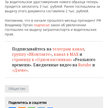
НЕФТЕХИМИЯ
За водительское удостоверение нового образца теперь
придется заплатить 3 тыс. рублей. Ранее госпошлина за
РОЗНИЧНАЯ ТОРГОВЛЯ
НОВОСТИ ТЕХНОЛОГИЙ
МЕРОПРИЯТИЯ
выдачу этого документа составляла 2 тыс. рублей.
НЕФТЬ
ТРАНСПОРТ
IT
НОВОСТИ МЕРОПРИЯТИЙ
СПОРТ
Напомним, что в начале прошлого месяца президент РФ
ОПК
Владимир Путин
подписал
закон об увеличении
госпошлин на выдачу загранпаспорта и водительских
УСЛУГИ
МЕДИА
ВЫЕЗДНАЯ РЕДАКЦИЯ
НОВОСТИ СПОРТА
ОБЩЕСТВО
прав.
ЭНЕРГЕТИКА
ТЕЛЕКОММУНИКАЦИИ
БИЗНЕС-БРАНЧИ
ФУТБОЛ
НОВОСТИ ОБЩЕСТВА
ФОТОГАЛЕРЕЯ
Подписывайтесь на
телеграм-канал
,
ONLINE-КОНФЕРЕНЦИИ
ХОККЕЙ
ВЛАСТЬ
СЮЖЕТЫ
группу «ВКонтакте»
,
канал в MAX
и
страницу в «Одноклассниках»
«Реального
ОТКРЫТАЯ ЛЕКЦИЯ
БАСКЕТБОЛ
ИНФРАСТРУКТУРА
СПРАВОЧНИК
времени». Ежедневные видео на
Rutube
и
«Дзене»
.
ВОЛЕЙБОЛ
ИСТОРИЯ
СПИСОК ПЕРСОН
ПОЛНАЯ ВЕРСИЯ
КИБЕРСПОРТ
КУЛЬТУРА
СПИСОК КОМПАНИЙ
Общество
ФИГУРНОЕ КАТАНИЕ
МЕДИЦИНА
Поделитесь в соцсетях