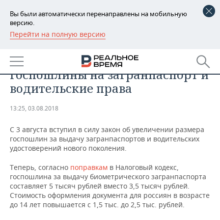
Вы были автоматически перенаправлены на мобильную
версию.
Перейти на полную версию
РЕГИОНЫ
ОБЩЕСТВО
В России повысились
БАШКОРТОСТАН
НОВОСТИ
госпошлины на загранпаспорт и
ТАТАРСТАН
АНАЛИТИКА
водительские права
УДМУРТИЯ
НОВОСТИ АНАЛИТИКИ
ЭКОНОМИКА
13:25, 03.08.2018
ДЕКЛАРАЦИИ О ДОХОДАХ
НОВОСТИ ЭКОНОМИКИ
ПРОМЫШЛЕННОСТЬ
С 3 августа вступил в силу закон об увеличении размера
госпошлин за выдачу загранпаспортов и водительских
КОРОЛИ ГОСЗАКАЗА ПФО
ФИНАНСЫ
НОВОСТИ
НЕДВИЖИМОСТЬ
удостоверений нового поколения.
ПРОМЫШЛЕННОСТИ
Теперь, согласно
поправкам
в Налоговый кодекс,
ВУЗЫ ТАТАРСТАНА
БАНКИ
НОВОСТИ НЕДВИЖИМОСТИ
АВТО
госпошлина за выдачу биометрического загранпаспорта
АГРОПРОМ
составляет 5 тысяч рублей вместо 3,5 тысяч рублей.
КОМУ ПРИНАДЛЕЖАТ
БЮДЖЕТ
НОВОСТИ АВТО
БИЗНЕС
Стоимость оформления документа для россиян в возрасте
ТОРГОВЫЕ ЦЕНТРЫ
МАШИНОСТРОЕНИЕ
до 14 лет повышается с 1,5 тыс. до 2,5 тыс. рублей.
ТАТАРСТАНА
ИНВЕСТИЦИИ
НОВОСТИ БИЗНЕСА
ТЕХНОЛОГИИ