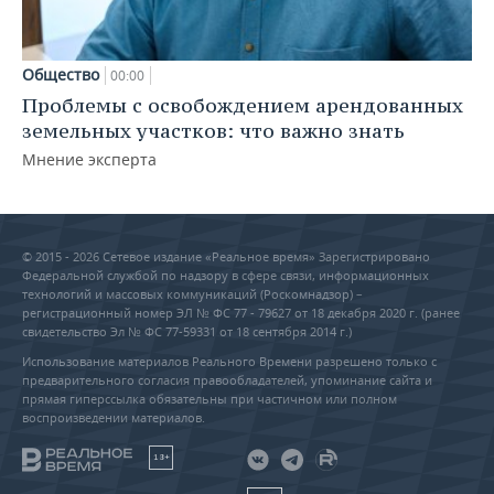
Общество
00:00
Проблемы с освобождением арендованных
земельных участков: что важно знать
Мнение эксперта
© 2015 - 2026 Сетевое издание «Реальное время» Зарегистрировано
Федеральной службой по надзору в сфере связи, информационных
технологий и массовых коммуникаций (Роскомнадзор) –
регистрационный номер ЭЛ № ФС 77 - 79627 от 18 декабря 2020 г. (ранее
свидетельство Эл № ФС 77-59331 от 18 сентября 2014 г.)
Использование материалов Реального Времени разрешено только с
предварительного согласия правообладателей, упоминание сайта и
прямая гиперссылка обязательны при частичном или полном
воспроизведении материалов.
18+