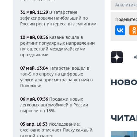
Аналитик
В Татарстане
31 май, 11:29
зафиксировали наибольший по
Поделитес
России рост интереса к глэмпингам
Казань вошла в
10 май, 08:56
рейтинг популярных направлений
путешествий между майскими
праздниками
«
Татарстан вошел в
07 май, 13:04
топ-5 по спросу на цифровые
услуги для присмотра за детьми в
НОВО
Поволжье
Продажи новых
06 май, 09:56
легковых автомобилей в России
выросли на 15%
ЧИТА
Исследование:
05 апр, 18:53
ежегодно отмечает Пасху каждый
второй казанец