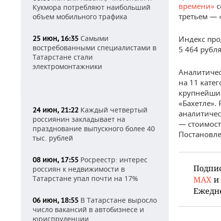
времени»
с
Кукмора потребляют наибольший
третьем — «
объем мобильного трафика
Самыми
25 июн, 16:35
Индекс про
востребованными специалистами в
5 464 рубля
Татарстане стали
электромонтажники
Аналитичес
на 11 кате
крупнейших
«Бахетле».
Каждый четвертый
24 июн, 21:22
аналитичес
россиянин закладывает на
— стоимост
празднование выпускного более 40
Постановле
тыс. рублей
Росреестр: интерес
08 июн, 17:55
Подпи
россиян к недвижимости в
Татарстане упал почти на 17%
MAX
и
Ежедн
В Татарстане выросло
06 июн, 18:55
число вакансий в автобизнесе и
юриспруденции