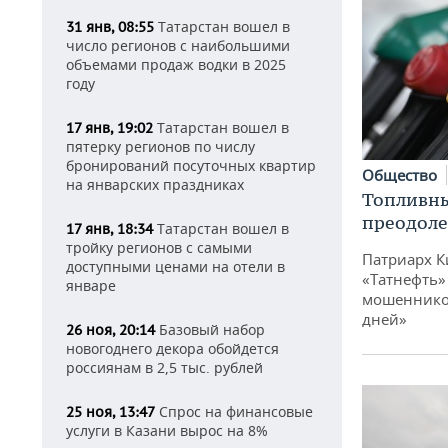
Татарстан вошел в
31 янв, 08:55
число регионов с наибольшими
объемами продаж водки в 2025
году
Татарстан вошел в
17 янв, 19:02
пятерку регионов по числу
бронирований посуточных квартир
Общество
на январских праздниках
Топливны
преодоле
Татарстан вошел в
17 янв, 18:34
тройку регионов с самыми
Патриарх К
доступными ценами на отели в
«Татнефть»
январе
мошенников
дней»
Базовый набор
26 ноя, 20:14
новогоднего декора обойдется
россиянам в 2,5 тыс. рублей
Спрос на финансовые
25 ноя, 13:47
услуги в Казани вырос на 8%