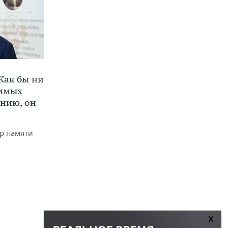
Как бы ни
нимых
ению, он
р памяти
x