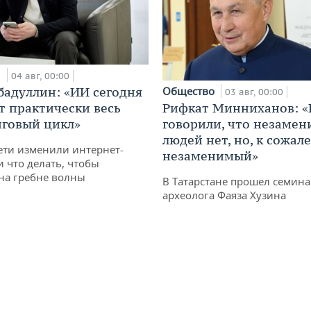
и
04 авг, 00:00
Общество
бадуллин: «ИИ сегодня
03 авг, 00:00
Рифкат Минниханов: «
т практически весь
говорили, что незаме
говый цикл»
людей нет, но, к сожал
ети изменили интернет-
незаменимый»
и что делать, чтобы
 на гребне волны
В Татарстане прошел семина
археолога Фаяза Хузина