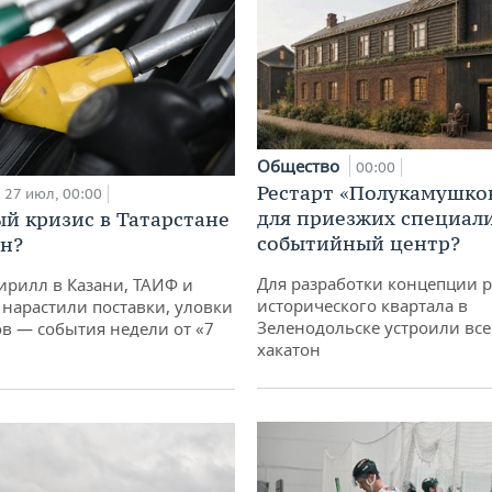
Общество
00:00
Рестарт «Полукамушко
27 июл, 00:00
для приезжих специал
й кризис в Татарстане
событийный центр?
н?
Для разработки концепции 
ирилл в Казани, ТАИФ и
исторического квартала в
 нарастили поставки, уловки
Зеленодольске устроили вс
 — события недели от «7
хакатон