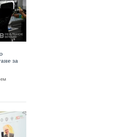
о
тане за
чем