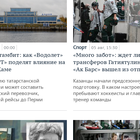
Спорт
а
05 авг, 15:30
00:00
«Много забот»: ждет л
гамбит: как «Водолет»
трансферов Гатиятулин
РТ» поделят влияние на
«Ак Барс» вышел из от
Каме
Казанцы начали предсезон
ю татарстанской
подготовку. В каком настро
и может составить
пребывают хоккеисты и гла
кий перевозчик,
тренер команды
й рейсы до Перми