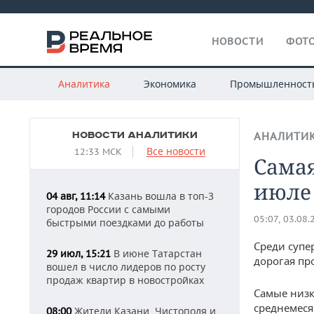
НОВОСТИ
ФОТО
Аналитика
Экономика
Промышленност
НОВОСТИ АНАЛИТИКИ
АНАЛИТИ
Все новости
12:33 МСК
Cамая
июле 
Казань вошла в топ-3
04 авг, 11:14
городов России с самыми
05:07, 03.08.
быстрыми поездками до работы
Среди супе
В июне Татарстан
29 июл, 15:21
дорогая про
вошел в число лидеров по росту
продаж квартир в новостройках
Самые низк
среднемес
Жители Казани, Чистополя и
08:00