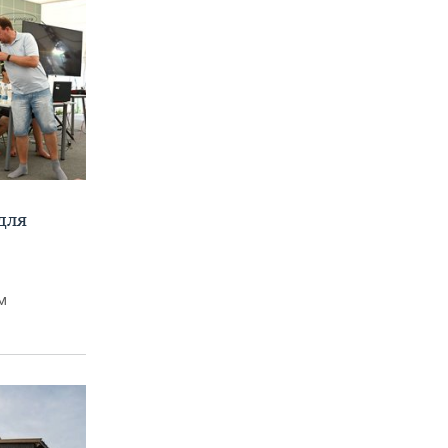
для
м