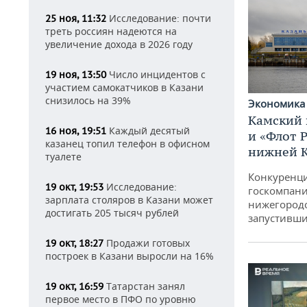
Исследование: почти
25 ноя, 11:32
треть россиян надеются на
увеличение дохода в 2026 году
Число инцидентов с
19 ноя, 13:50
участием самокатчиков в Казани
снизилось на 39%
Экономик
Камский 
Каждый десятый
16 ноя, 19:51
и «Флот 
казанец топил телефон в офисном
нижней 
туалете
Конкуренци
Исследование:
19 окт, 19:53
госкомпани
зарплата столяров в Казани может
нижегородс
достигать 205 тысяч рублей
запустивши
Продажи готовых
19 окт, 18:27
построек в Казани выросли на 16%
Татарстан занял
19 окт, 16:59
первое место в ПФО по уровню