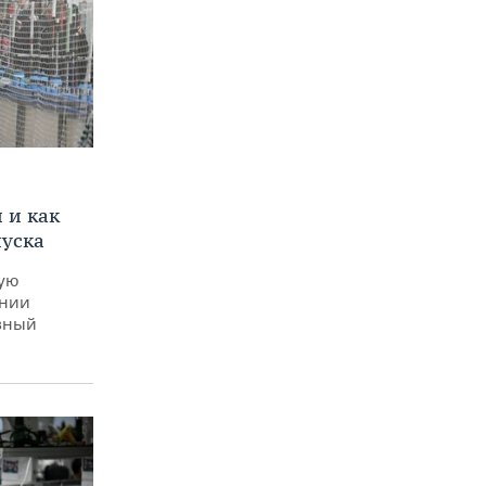
и
 и как
пуска
ную
ении
вный