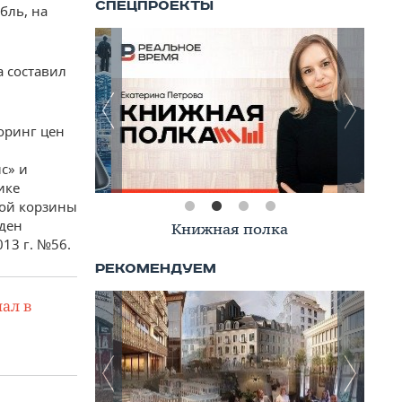
бль, на
а составил
оринг цен
с» и
ике
ной корзины
жден
Книжная полка
13 г. №56.
ал в