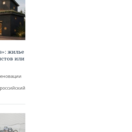
в»: жилье
истов или
реновации
ероссийский