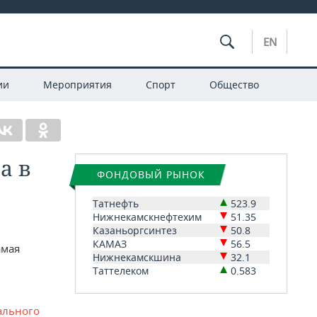
EN
ии
Мероприятия
Спорт
Общество
а в
ФОНДОВЫЙ РЫНОК
Татнефть
523.9
Нижнекамскнефтехим
51.35
Казаньоргсинтез
50.8
КАМАЗ
56.5
амая
Нижнекамскшина
32.1
Таттелеком
0.583
ального