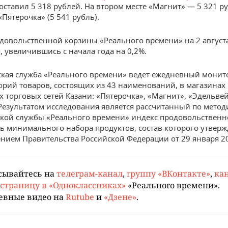
оставил 5 318 рублей. На втором месте «Магнит» — 5 321 ру
Пятерочка» (5 541 рубль).
довольственной корзины «Реального времени» на 2 август
, увеличившись с начала года на 0,2%.
кая служба «Реального времени» ведет ежедневный монит
горий товаров, состоящих из 43 наименований, в магазинах
 торговых сетей Казани: «Пятерочка», «Магнит», «Эдельвей
 Результатом исследования является рассчитанный по метод
кой службы «Реального времени» индекс продовольствен
ь минимального набора продуктов, состав которого утвер
нием Правительства Российской Федерации от 29 января 20
сывайтесь на
телеграм-канал
,
группу «ВКонтакте»
,
кан
страницу в «Одноклассниках»
«Реального времени».
евные видео на
Rutube
и
«Дзене»
.