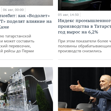
а
06 авг, 00:00
гамбит: как «Водолет»
05 авг, 14:30
Индекс промышленног
РТ» поделят влияние на
производства в Татарс
Каме
год вырос на 6,2%
ю татарстанской
и может составить
При этом показатели более 
кий перевозчик,
половины обрабатывающих
й рейсы до Перми
производств снизились