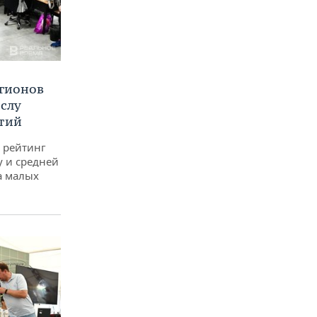
егионов
ислу
тий
 рейтинг
у и средней
а малых