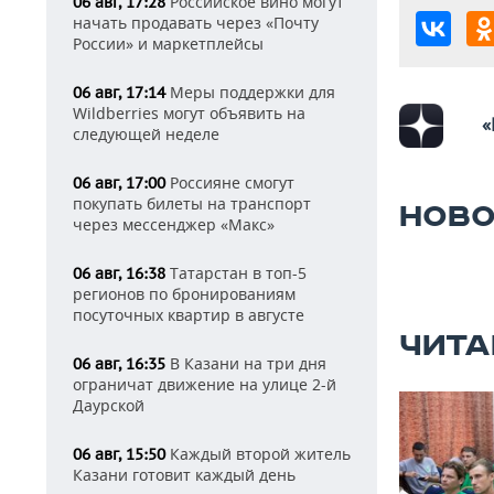
Российское вино могут
06 авг, 17:28
начать продавать через «Почту
России» и маркетплейсы
Меры поддержки для
06 авг, 17:14
Wildberries могут объявить на
«
следующей неделе
Россияне смогут
06 авг, 17:00
покупать билеты на транспорт
НОВО
через мессенджер «Макс»
Татарстан в топ-5
06 авг, 16:38
регионов по бронированиям
посуточных квартир в августе
ЧИТА
В Казани на три дня
06 авг, 16:35
ограничат движение на улице 2-й
Даурской
Каждый второй житель
06 авг, 15:50
Казани готовит каждый день