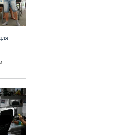
для
м