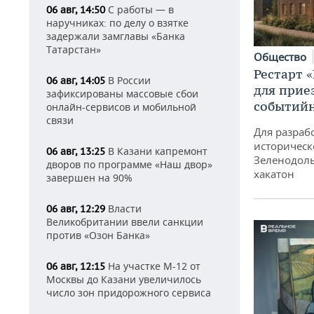
С работы — в
06 авг, 14:50
наручниках: по делу о взятке
задержали замглавы «Банка
Татарстан»
Общество
Рестарт 
В России
06 авг, 14:05
для прие
зафиксированы массовые сбои
событий
онлайн-сервисов и мобильной
связи
Для разраб
историческ
В Казани капремонт
06 авг, 13:25
Зеленодоль
дворов по программе «Наш двор»
хакатон
завершен на 90%
Власти
06 авг, 12:29
Великобритании ввели санкции
против «Озон Банка»
На участке М-12 от
06 авг, 12:15
Москвы до Казани увеличилось
число зон придорожного сервиса