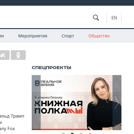
EN
ии
Мероприятия
Спорт
Общество
альд Трамп
м
алу Fox