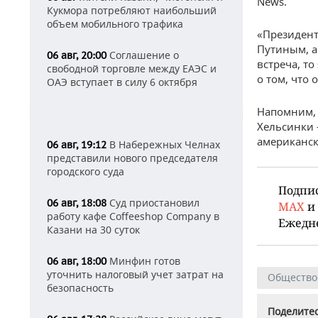
News.
Кукмора потребляют наибольший
объем мобильного трафика
«Президент
Путиным, а
Соглашение о
06 авг, 20:00
встреча, т
свободной торговле между ЕАЭС и
о том, что
ОАЭ вступает в силу 6 октября
Напомним, 
Хельсинки 
американск
В Набережных Челнах
06 авг, 19:12
представили нового председателя
городского суда
Подпи
Суд приостановил
06 авг, 18:08
MAX
и
работу кафе Coffeeshop Company в
Ежедн
Казани на 30 суток
Минфин готов
06 авг, 18:00
уточнить налоговый учет затрат на
Общество
безопасность
Поделитес