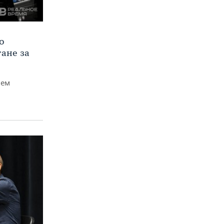
о
тане за
чем