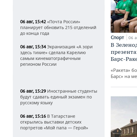
«Почта России»
06 авг, 15:42
планирует обновить 215 отделений
до конца года
Спорт
06 а
В Зелено
Экранизация «А зори
06 авг, 15:34
презента
здесь тихие» сделала Карелию
Барс-Рак
самым кинематографичным
регионом России
«Ракета» б
Барс» на ме
Иностранные студенты
06 авг, 15:29
будут сдавать единый экзамен по
русскому языку
В Татарстане
06 авг, 15:16
открылись выставки детских
портретов «Мой папа — Герой»