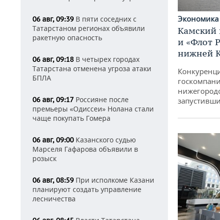
Экономик
В пяти соседних с
06 авг, 09:39
Татарстаном регионах объявили
Камский 
ракетную опасность
и «Флот 
нижней 
В четырех городах
06 авг, 09:18
Татарстана отменена угроза атаки
Конкуренци
БПЛА
госкомпани
нижегородс
Россияне после
06 авг, 09:17
запустивши
премьеры «Одиссеи» Нолана стали
чаще покупать Гомера
Казанского судью
06 авг, 09:00
Марселя Гафарова объявили в
розыск
При исполкоме Казани
06 авг, 08:59
планируют создать управление
лесничества