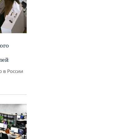
ого
лей
о в России