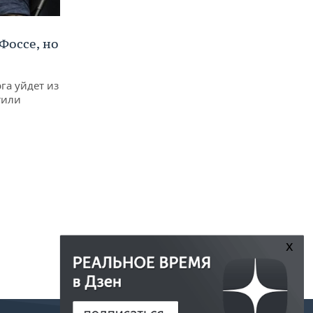
Фоссе, но
га уйдет из
тили
x