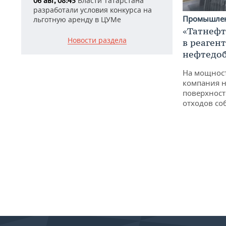
Власти Татарстана
06 авг, 08:45
разработали условия конкурса на
Промышле
льготную аренду в ЦУМе
«Татнефт
Новости раздела
в реаген
нефтедо
На мощнос
компания н
поверхност
отходов со