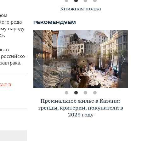
Книжная полка
ром
кого рода
ому народу
».
ры в
 российско-
завтрака.
ал в
Премиальное жилье в Казани:
тренды, критерии, покупатели в
2026 году