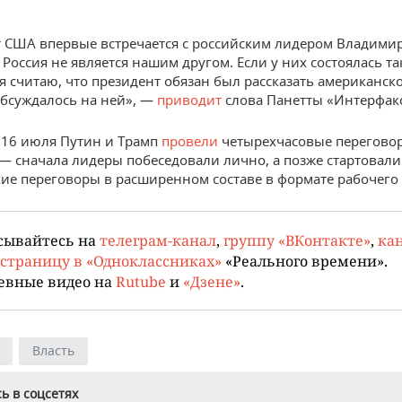
 США впервые встречается с российским лидером Владими
 Россия не является нашим другом. Если у них состоялась та
о я считаю, что президент обязан был рассказать американск
 обсуждалось на ней», —
приводит
слова Панетты «Интерфакс
16 июля Путин и Трамп
провели
четырехчасовые перегово
— сначала лидеры побеседовали лично, а позже стартовали
ие переговоры в расширенном составе в формате рабочего 
сывайтесь на
телеграм-канал
,
группу «ВКонтакте»
,
кан
страницу в «Одноклассниках»
«Реального времени».
евные видео на
Rutube
и
«Дзене»
.
Власть
ь в соцсетях