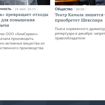
нность
Общество
24 июл, 16:15
00:00
ь» превращает отходы
Театр Камала лишится 
т для повышения
приобретет Шекспира
бычи
Пьеса норвежского драматур
репертуара в декабре: запре
тях ООО «ХимСервис»
правообладатели
ачала производить
но-активные вещества из
бственного производства