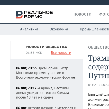
НОВОСТИ
ФОТО
Аналитика
Экономика
Промышленност
НОВОСТИ ОБЩЕСТВА
ОБЩЕСТВ
Все новости
06:35 МСК
Трам
содер
Премьер-министр
06 авг, 20:53
Монголии примет участие в
Пути
Восточном экономическом форуме
01:34, 22.07.
«Однажды летним
06 авг, 20:17
днем» уходит из театра Камала
Бывший дир
после 13 лет на сцене
должен рас
Владимиром
Жители Казани, Чистополя и
06 авг