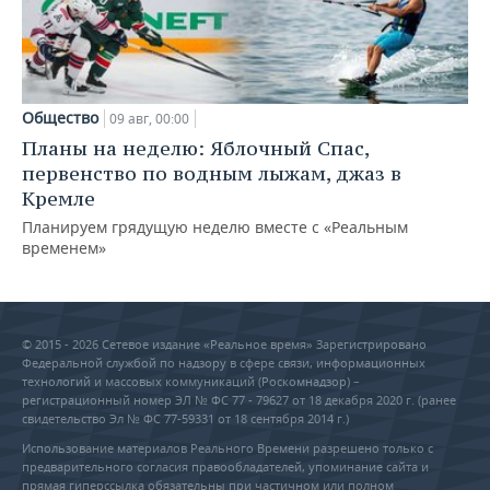
Общество
09 авг, 00:00
Планы на неделю: Яблочный Спас,
первенство по водным лыжам, джаз в
Кремле
Планируем грядущую неделю вместе с «Реальным
временем»
© 2015 - 2026 Сетевое издание «Реальное время» Зарегистрировано
Федеральной службой по надзору в сфере связи, информационных
технологий и массовых коммуникаций (Роскомнадзор) –
регистрационный номер ЭЛ № ФС 77 - 79627 от 18 декабря 2020 г. (ранее
свидетельство Эл № ФС 77-59331 от 18 сентября 2014 г.)
Использование материалов Реального Времени разрешено только с
предварительного согласия правообладателей, упоминание сайта и
прямая гиперссылка обязательны при частичном или полном