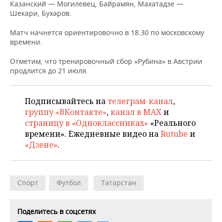
НЕФТЕХИМИЯ
Казанский — Могилевец, Байрамян, Махатадзе —
Шекари, Бухаров.
РОЗНИЧНАЯ ТОРГОВЛЯ
НОВОСТИ ТЕХНОЛОГИЙ
МЕРОПРИЯТИЯ
НЕФТЬ
Матч начнется ориентировочно в 18.30 по московскому
ТРАНСПОРТ
IT
НОВОСТИ МЕРОПРИЯТИЙ
СПОРТ
времени.
ОПК
Отметим, что тренировочный сбор «Рубина» в Австрии
УСЛУГИ
МЕДИА
ВЫЕЗДНАЯ РЕДАКЦИЯ
НОВОСТИ СПОРТА
ОБЩЕСТВО
продлится до 21 июля.
ЭНЕРГЕТИКА
ТЕЛЕКОММУНИКАЦИИ
БИЗНЕС-БРАНЧИ
ФУТБОЛ
НОВОСТИ ОБЩЕСТВА
ФОТОГАЛЕРЕЯ
Подписывайтесь на
телеграм-канал
,
ONLINE-КОНФЕРЕНЦИИ
ХОККЕЙ
ВЛАСТЬ
СЮЖЕТЫ
группу «ВКонтакте»
,
канал в MAX
и
страницу в «Одноклассниках»
«Реального
ОТКРЫТАЯ ЛЕКЦИЯ
БАСКЕТБОЛ
ИНФРАСТРУКТУРА
СПРАВОЧНИК
времени». Ежедневные видео на
Rutube
и
«Дзене»
.
ВОЛЕЙБОЛ
ИСТОРИЯ
СПИСОК ПЕРСОН
ПОЛНАЯ ВЕРСИЯ
КИБЕРСПОРТ
КУЛЬТУРА
СПИСОК КОМПАНИЙ
Спорт
Футбол
Татарстан
ФИГУРНОЕ КАТАНИЕ
МЕДИЦИНА
Поделитесь в соцсетях