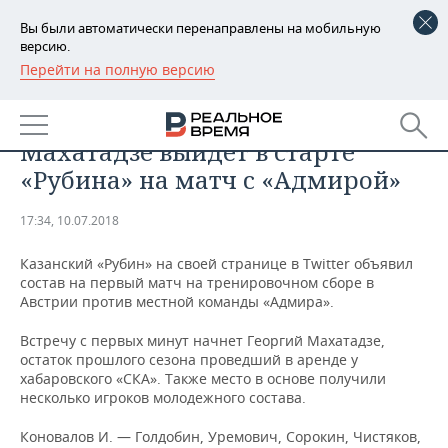
Вы были автоматически перенаправлены на мобильную
версию.
Перейти на полную версию
РЕГИОНЫ
СПОРТ
Вернувшийся из аренды
БАШКОРТОСТАН
НОВОСТИ
Махатадзе выйдет в старте
ТАТАРСТАН
АНАЛИТИКА
«Рубина» на матч с «Адмирой»
УДМУРТИЯ
НОВОСТИ АНАЛИТИКИ
ЭКОНОМИКА
17:34, 10.07.2018
ДЕКЛАРАЦИИ О ДОХОДАХ
НОВОСТИ ЭКОНОМИКИ
ПРОМЫШЛЕННОСТЬ
Казанский «Рубин» на своей странице в Twitter объявил
состав на первый матч на тренировочном сборе в
КОРОЛИ ГОСЗАКАЗА ПФО
ФИНАНСЫ
НОВОСТИ
НЕДВИЖИМОСТЬ
Австрии против местной команды «Адмира».
ПРОМЫШЛЕННОСТИ
Встречу с первых минут начнет Георгий Махатадзе,
ВУЗЫ ТАТАРСТАНА
БАНКИ
НОВОСТИ НЕДВИЖИМОСТИ
АВТО
остаток прошлого сезона проведший в аренде у
АГРОПРОМ
хабаровского «СКА». Также место в основе получили
КОМУ ПРИНАДЛЕЖАТ
БЮДЖЕТ
НОВОСТИ АВТО
БИЗНЕС
несколько игроков молодежного состава.
ТОРГОВЫЕ ЦЕНТРЫ
МАШИНОСТРОЕНИЕ
ТАТАРСТАНА
Коновалов И. — Голдобин, Уремович, Сорокин, Чистяков,
ИНВЕСТИЦИИ
НОВОСТИ БИЗНЕСА
ТЕХНОЛОГИИ