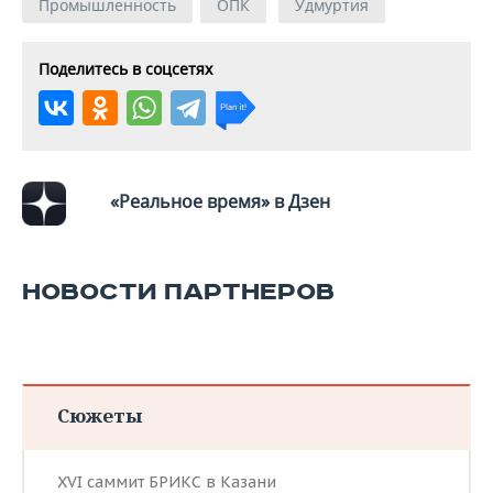
ВОДНЫЕ ВИДЫ СПОРТА
ОБРАЗОВАНИЕ
Промышленность
ОПК
Удмуртия
ХОККЕЙ С МЯЧОМ
ПРОИСШЕСТВИЯ
Поделитесь в соцсетях
«Реальное время» в Дзен
НОВОСТИ ПАРТНЕРОВ
Сюжеты
XVI саммит БРИКС в Казани