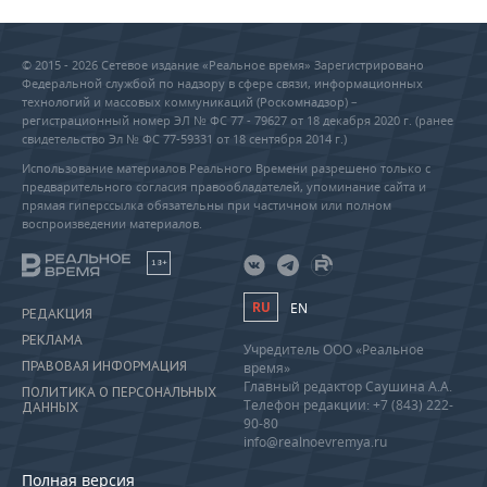
© 2015 - 2026 Сетевое издание «Реальное время» Зарегистрировано
Федеральной службой по надзору в сфере связи, информационных
технологий и массовых коммуникаций (Роскомнадзор) –
регистрационный номер ЭЛ № ФС 77 - 79627 от 18 декабря 2020 г. (ранее
свидетельство Эл № ФС 77-59331 от 18 сентября 2014 г.)
Использование материалов Реального Времени разрешено только с
предварительного согласия правообладателей, упоминание сайта и
прямая гиперссылка обязательны при частичном или полном
воспроизведении материалов.
18+
RU
EN
РЕДАКЦИЯ
РЕКЛАМА
Учредитель ООО «Реальное
ПРАВОВАЯ ИНФОРМАЦИЯ
время»
Главный редактор Саушина А.А.
ПОЛИТИКА О ПЕРСОНАЛЬНЫХ
Телефон редакции: +7 (843) 222-
ДАННЫХ
90-80
info@realnoevremya.ru
Полная версия