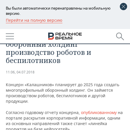
Вы были автоматически перенаправлены на мобильную
версию.
Перейти на полную версию
РЕГИОНЫ
ПРОМЫШЛЕННОСТЬ
«Калашников» включит в
БАШКОРТОСТАН
НОВОСТИ
оборонный холдинг
ТАТАРСТАН
АНАЛИТИКА
производство роботов и
беспилотников
УДМУРТИЯ
НОВОСТИ АНАЛИТИКИ
ЭКОНОМИКА
11:06, 04.07.2018
ДЕКЛАРАЦИИ О ДОХОДАХ
НОВОСТИ ЭКОНОМИКИ
ПРОМЫШЛЕННОСТЬ
Концерн «Калашников» планирует до 2025 года создать
КОРОЛИ ГОСЗАКАЗА ПФО
ФИНАНСЫ
НОВОСТИ
НЕДВИЖИМОСТЬ
многопрофильный оборонный холдинг. Он займется
ПРОМЫШЛЕННОСТИ
производством роботов, беспилотников и другой
ВУЗЫ ТАТАРСТАНА
БАНКИ
НОВОСТИ НЕДВИЖИМОСТИ
АВТО
продукции.
АГРОПРОМ
Согласно годовому отчету концерна,
опубликованному
на
КОМУ ПРИНАДЛЕЖАТ
БЮДЖЕТ
НОВОСТИ АВТО
БИЗНЕС
портале раскрытия корпоративной информации, одним
ТОРГОВЫЕ ЦЕНТРЫ
МАШИНОСТРОЕНИЕ
ТАТАРСТАНА
из основных направлений также станет «линейка
ИНВЕСТИЦИИ
НОВОСТИ БИЗНЕСА
ТЕХНОЛОГИИ
продуктов на базе нейросетей».