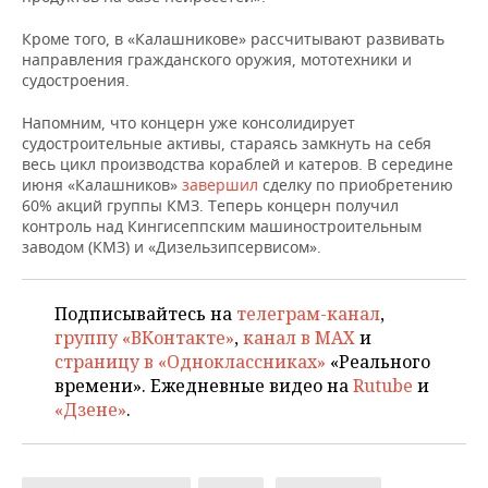
НЕФТЕХИМИЯ
Кроме того, в «Калашникове» рассчитывают развивать
РОЗНИЧНАЯ ТОРГОВЛЯ
НОВОСТИ ТЕХНОЛОГИЙ
МЕРОПРИЯТИЯ
НЕФТЬ
направления гражданского оружия, мототехники и
судостроения.
ТРАНСПОРТ
IT
НОВОСТИ МЕРОПРИЯТИЙ
СПОРТ
ОПК
Напомним, что концерн уже консолидирует
УСЛУГИ
МЕДИА
ВЫЕЗДНАЯ РЕДАКЦИЯ
НОВОСТИ СПОРТА
ОБЩЕСТВО
судостроительные активы, стараясь замкнуть на себя
ЭНЕРГЕТИКА
весь цикл производства кораблей и катеров. В середине
июня «Калашников»
завершил
сделку по приобретению
ТЕЛЕКОММУНИКАЦИИ
БИЗНЕС-БРАНЧИ
ФУТБОЛ
НОВОСТИ ОБЩЕСТВА
ФОТОГАЛЕРЕЯ
60% акций группы КМЗ. Теперь концерн получил
контроль над Кингисеппским машиностроительным
ONLINE-КОНФЕРЕНЦИИ
ХОККЕЙ
ВЛАСТЬ
СЮЖЕТЫ
заводом (КМЗ) и «Дизельзипсервисом».
ОТКРЫТАЯ ЛЕКЦИЯ
БАСКЕТБОЛ
ИНФРАСТРУКТУРА
СПРАВОЧНИК
Подписывайтесь на
телеграм-канал
,
группу «ВКонтакте»
,
канал в MAX
и
ВОЛЕЙБОЛ
ИСТОРИЯ
СПИСОК ПЕРСОН
ПОЛНАЯ ВЕРСИЯ
страницу в «Одноклассниках»
«Реального
времени». Ежедневные видео на
Rutube
и
КИБЕРСПОРТ
КУЛЬТУРА
СПИСОК КОМПАНИЙ
«Дзене»
.
ФИГУРНОЕ КАТАНИЕ
МЕДИЦИНА