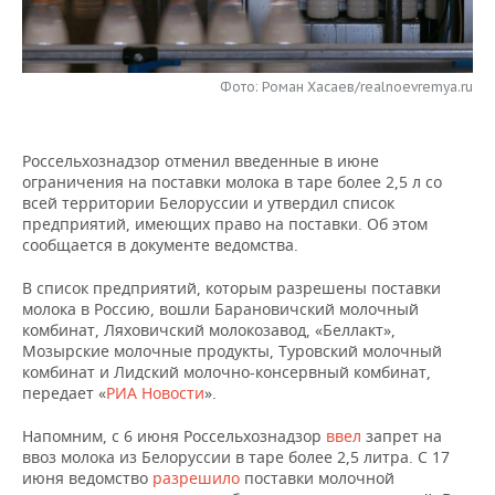
НЕФТЕХИМИЯ
РОЗНИЧНАЯ ТОРГОВЛЯ
НОВОСТИ ТЕХНОЛОГИЙ
МЕРОПРИЯТИЯ
НЕФТЬ
Фото: Роман Хасаев/realnoevremya.ru
ТРАНСПОРТ
IT
НОВОСТИ МЕРОПРИЯТИЙ
СПОРТ
ОПК
УСЛУГИ
МЕДИА
ВЫЕЗДНАЯ РЕДАКЦИЯ
НОВОСТИ СПОРТА
ОБЩЕСТВО
ЭНЕРГЕТИКА
Россельхознадзор отменил введенные в июне
ограничения на поставки молока в таре более 2,5 л со
ТЕЛЕКОММУНИКАЦИИ
БИЗНЕС-БРАНЧИ
ФУТБОЛ
НОВОСТИ ОБЩЕСТВА
ФОТОГАЛЕРЕЯ
всей территории Белоруссии и утвердил список
предприятий, имеющих право на поставки. Об этом
ONLINE-КОНФЕРЕНЦИИ
ХОККЕЙ
ВЛАСТЬ
СЮЖЕТЫ
сообщается в документе ведомства.
В список предприятий, которым разрешены поставки
ОТКРЫТАЯ ЛЕКЦИЯ
БАСКЕТБОЛ
ИНФРАСТРУКТУРА
СПРАВОЧНИК
молока в Россию, вошли Барановичский молочный
комбинат, Ляховичский молокозавод, «Беллакт»,
ВОЛЕЙБОЛ
ИСТОРИЯ
СПИСОК ПЕРСОН
ПОЛНАЯ ВЕРСИЯ
Мозырские молочные продукты, Туровский молочный
комбинат и Лидский молочно-консервный комбинат,
передает «
РИА Новости
».
КИБЕРСПОРТ
КУЛЬТУРА
СПИСОК КОМПАНИЙ
Напомним, с 6 июня Россельхознадзор
ввел
запрет на
ФИГУРНОЕ КАТАНИЕ
МЕДИЦИНА
ввоз молока из Белоруссии в таре более 2,5 литра. С 17
июня ведомство
разрешило
поставки молочной