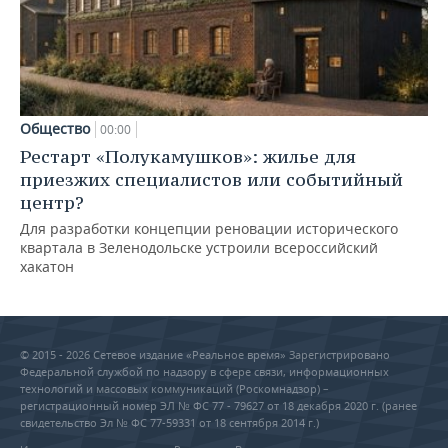
Общество
00:00
Рестарт «Полукамушков»: жилье для
приезжих специалистов или событийный
центр?
Для разработки концепции реновации исторического
квартала в Зеленодольске устроили всероссийский
хакатон
© 2015 - 2026 Сетевое издание «Реальное время» Зарегистрировано
Федеральной службой по надзору в сфере связи, информационных
технологий и массовых коммуникаций (Роскомнадзор) –
регистрационный номер ЭЛ № ФС 77 - 79627 от 18 декабря 2020 г. (ранее
свидетельство Эл № ФС 77-59331 от 18 сентября 2014 г.)