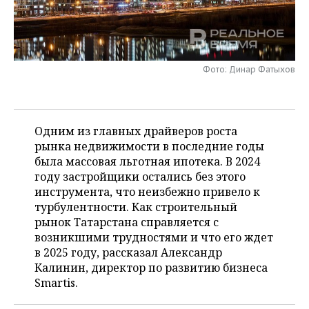
НЕФТЕХИМИЯ
РОЗНИЧНАЯ ТОРГОВЛЯ
НОВОСТИ ТЕХНОЛОГИЙ
МЕРОПРИЯТИЯ
НЕФТЬ
ТРАНСПОРТ
IT
НОВОСТИ МЕРОПРИЯТИЙ
СПОРТ
ОПК
Фото: Динар Фатыхов
УСЛУГИ
МЕДИА
ВЫЕЗДНАЯ РЕДАКЦИЯ
НОВОСТИ СПОРТА
ОБЩЕСТВО
ЭНЕРГЕТИКА
ТЕЛЕКОММУНИКАЦИИ
БИЗНЕС-БРАНЧИ
ФУТБОЛ
НОВОСТИ ОБЩЕСТВА
ФОТОГАЛЕРЕЯ
Одним из главных драйверов роста
рынка недвижимости в последние годы
ONLINE-КОНФЕРЕНЦИИ
ХОККЕЙ
ВЛАСТЬ
СЮЖЕТЫ
была массовая льготная ипотека. В 2024
году застройщики остались без этого
ОТКРЫТАЯ ЛЕКЦИЯ
БАСКЕТБОЛ
ИНФРАСТРУКТУРА
СПРАВОЧНИК
инструмента, что неизбежно привело к
турбулентности. Как строительный
ВОЛЕЙБОЛ
ИСТОРИЯ
СПИСОК ПЕРСОН
ПОЛНАЯ ВЕРСИЯ
рынок Татарстана справляется с
возникшими трудностями и что его ждет
КИБЕРСПОРТ
КУЛЬТУРА
СПИСОК КОМПАНИЙ
в 2025 году, рассказал Александр
Калинин, директор по развитию бизнеса
ФИГУРНОЕ КАТАНИЕ
МЕДИЦИНА
Smartis.