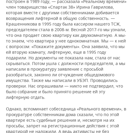
построен в 1989 году, — рассказала «Реальному времени»
член товарищества «Спартак 38» Ирина Гаврилова,
которая вместе с другими собственниками добивается
возвращения лифтерной в общую собственность. —
Крашенникова в 1995 году была кассиром нашего ТСЖ,
председателем стала в 2008-м. Весной 2017-го мы узнали,
что она продает свою квартиру как двухкомнатную. А мы-
то знаем, что квартира у нее однокомнатная. Мы — к ней
с вопросом: «Покажите документы». Она заявила, что мы
ей вторую комнату, лифтерную, еще в 1995 году
подарили. Но документы не показала нам, стала от нас
скрываться. Потом ушла с должности председателя, а мы
написали в прокуратуру заявление с просьбой
разобраться, законно ли отчуждение общедомового
имущества. Также мы написали в УБЭП. Проводились
проверки. Нас опрашивали — никто не подтвердил, что
было собрание и было принято решение ей эту
лифтерную отдать.
Однако, вспоминает собеседница «Реального времени», в
прокуратуре собственникам дома сказали, что по этой
квартире есть судебные решения и, несмотря на их
просьбы, запрет на регистрационные действия с этой
квартирой не наложили. А ведь активисты не без