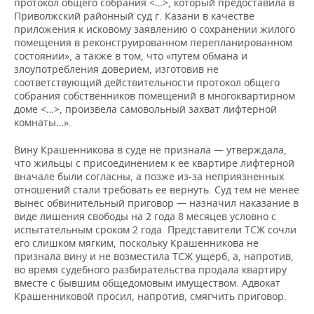
протокол общего собрания <…>, который предоставила в
Приволжский районный суд г. Казани в качестве
приложения к исковому заявлению о сохранении жилого
помещения в реконструированном перепланированном
состоянии», а также в том, что «путем обмана и
злоупотребления доверием, изготовив не
соответствующий действительности протокол общего
собрания собственников помещений в многоквартирном
доме <…>, произвела самовольный захват лифтерной
комнаты…».
Вину Крашенникова в суде не признала — утверждала,
что жильцы с присоединением к ее квартире лифтерной
вначале были согласны, а позже из-за неприязненных
отношений стали требовать ее вернуть. Суд тем не менее
вынес обвинительный приговор — назначил наказание в
виде лишения свободы на 2 года 8 месяцев условно с
испытательным сроком 2 года. Представители ТСЖ сочли
его слишком мягким, поскольку Крашенникова не
признала вину и не возместила ТСЖ ущерб, а, напротив,
во время судебного разбирательства продала квартиру
вместе с бывшим общедомовым имуществом. Адвокат
Крашенниковой просил, напротив, смягчить приговор.