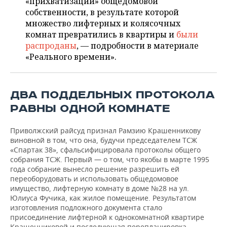
«прихватизации» общедомовой
ВОДНЫЕ ВИДЫ СПОРТА
ОБРАЗОВАНИЕ
собственности, в результате которой
множество лифтерных и колясочных
ХОККЕЙ С МЯЧОМ
ПРОИСШЕСТВИЯ
комнат превратились в квартиры и
были
распроданы
, — подробности в материале
«Реального времени».
ДВА ПОДДЕЛЬНЫХ ПРОТОКОЛА
РАВНЫ ОДНОЙ КОМНАТЕ
Приволжский райсуд признал Рамзию Крашенникову
виновной в том, что она, будучи председателем ТСЖ
«Спартак 38», сфальсифицировала протоколы общего
собрания ТСЖ. Первый — о том, что якобы в марте 1995
года собрание вынесло решение разрешить ей
переоборудовать и использовать общедомовое
имущество, лифтерную комнату в доме №28 на ул.
Юлиуса Фучика, как жилое помещение. Результатом
изготовления подложного документа стало
присоединение лифтерной к однокомнатной квартире
Крашенниковой и последующая перепланировка