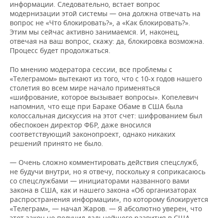
информации. Следовательно, встает вопрос
модернизации этой системы — она должна отвечать на
вопрос не «Что блокировать?», а «Как блокировать?».
Этим мы сейчас активно занимаемся. И, наконец,
отвечая на ваш вопрос, скажу: да, блокировка возможна.
Процесс будет продолжаться.
По мнению модератора сессии, все проблемы с
«Телеграмом» вытекают из того, что с 10-х годов нашего
столетия во всем мире начало применяться
«шифрование, которое вызывает вопросы». Копелевич
напомнил, что еще при Бараке Обаме в США была
колоссальная дискуссия на этот счет: шифрованием был
обеспокоен директор ФБР, даже вносился
соответствующий законопроект, однако никаких
решений принято не было.
— Очень сложно комментировать действия спецслужб,
не будучи внутри, но я отвечу, поскольку я соприкасаюсь
со спецслужбами — инициаторами названного вами
закона в США, как и нашего закона «Об организаторах
распространения информации», по которому блокируется
«Телеграм», — начал Жаров. — Я абсолютно уверен, что
этот закон не получил дальнейшего развития в США,