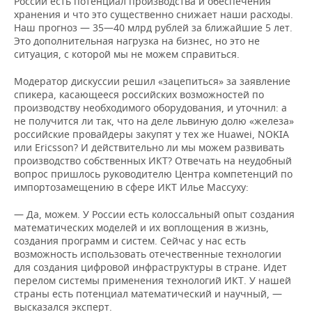
России есть потенциал производства и обеспечения
хранения и что это существенно снижает наши расходы.
Наш прогноз — 35—40 млрд рублей за ближайшие 5 лет.
Это дополнительная нагрузка на бизнес, но это не
ситуация, с которой мы не можем справиться.
Модератор дискуссии решил «зацепиться» за заявление
спикера, касающееся российских возможностей по
производству необходимого оборудования, и уточнил: а
не получится ли так, что на деле львиную долю «железа»
российские провайдеры закупят у тех же Huawei, NOKIA
или Ericsson? И действительно ли мы можем развивать
производство собственных ИКТ? Отвечать на неудобный
вопрос пришлось руководителю Центра компетенций по
импортозамещению в сфере ИКТ Илье Массуху:
— Да, можем. У России есть колоссальный опыт создания
математических моделей и их воплощения в жизнь,
создания программ и систем. Сейчас у нас есть
возможность использовать отечественные технологии
для создания цифровой инфраструктуры в стране. Идет
перелом системы применения технологий ИКТ. У нашей
страны есть потенциал математический и научный, —
высказался эксперт.