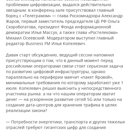
ВОДНЫЕ ВИДЫ СПОРТА
ОБРАЗОВАНИЕ
проблемам цифровизации, выдался действительно
звездным: в конференц-зале присутствовал главный
ХОККЕЙ С МЯЧОМ
ПРОИСШЕСТВИЯ
борец с «Телеграмом» — глава Роскомнадзора Александр
Жаров, первый заместитель председателя ЦБ РФ Ольга
Скоробогатова, президент Фонда информационной
демократии Илья Массух, а также глава «Ростелекома»
Михаил Осеевский. Модератором выступил главный
редактор Business FM Илья Копелевич.
Давая старт обсуждению, ведущий сессии напомнил
присутствующим о том, что в данный момент перед
российскими операторами связи стоит серьезная задача
по развитию цифровой инфраструктуры, однако
параллельно на периферии маячит «пакет Яровой»,
минимальные требования по которому заработают уже 1
июля. Копелевич решил выяснить у непосредственного
участника рынка: а на что нашим операторам хватит
денег — на ускоренное развитие сетей 5G или только на
создание дата-центров для хранения трафика в целях
реализации закона?
— Потребности энергетики, транспорта и других тяжелых
отраслей требуют гигантских цифр для создания