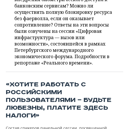
НЕФТЕХИМИЯ
банковским сервисам? Можно ли
РОЗНИЧНАЯ ТОРГОВЛЯ
НОВОСТИ ТЕХНОЛОГИЙ
МЕРОПРИЯТИЯ
осуществить полную блокировку ресурса
НЕФТЬ
без фаерволла, если он оказывает
ТРАНСПОРТ
IT
НОВОСТИ МЕРОПРИЯТИЙ
СПОРТ
сопротивление? Ответы на эти вопросы
ОПК
были озвучены на сессии «Цифровая
УСЛУГИ
МЕДИА
ВЫЕЗДНАЯ РЕДАКЦИЯ
НОВОСТИ СПОРТА
инфраструктура — вызов или
ОБЩЕСТВО
ЭНЕРГЕТИКА
возможности», состоявшейся в рамках
Петербургского международного
ТЕЛЕКОММУНИКАЦИИ
БИЗНЕС-БРАНЧИ
ФУТБОЛ
НОВОСТИ ОБЩЕСТВА
ФОТОГАЛЕРЕЯ
экономического форума. Подробности в
репортаже «Реального времени».
ONLINE-КОНФЕРЕНЦИИ
ХОККЕЙ
ВЛАСТЬ
СЮЖЕТЫ
ОТКРЫТАЯ ЛЕКЦИЯ
БАСКЕТБОЛ
ИНФРАСТРУКТУРА
СПРАВОЧНИК
«ХОТИТЕ РАБОТАТЬ С
ВОЛЕЙБОЛ
ИСТОРИЯ
СПИСОК ПЕРСОН
ПОЛНАЯ ВЕРСИЯ
РОССИЙСКИМИ
ПОЛЬЗОВАТЕЛЯМИ — БУДЬТЕ
КИБЕРСПОРТ
КУЛЬТУРА
СПИСОК КОМПАНИЙ
ЛЮБЕЗНЫ, ПЛАТИТЕ ЗДЕСЬ
НАЛОГИ»
ФИГУРНОЕ КАТАНИЕ
МЕДИЦИНА
Состав спикеров панельной сессии, посвященной