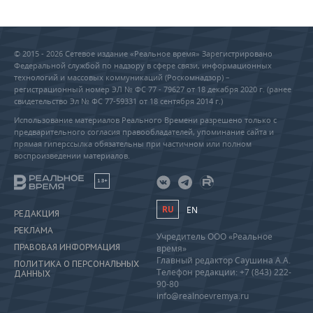
© 2015 - 2026 Сетевое издание «Реальное время» Зарегистрировано
Федеральной службой по надзору в сфере связи, информационных
технологий и массовых коммуникаций (Роскомнадзор) –
регистрационный номер ЭЛ № ФС 77 - 79627 от 18 декабря 2020 г. (ранее
свидетельство Эл № ФС 77-59331 от 18 сентября 2014 г.)
Использование материалов Реального Времени разрешено только с
предварительного согласия правообладателей, упоминание сайта и
прямая гиперссылка обязательны при частичном или полном
воспроизведении материалов.
18+
RU
EN
РЕДАКЦИЯ
РЕКЛАМА
Учредитель ООО «Реальное
ПРАВОВАЯ ИНФОРМАЦИЯ
время»
Главный редактор Саушина А.А.
ПОЛИТИКА О ПЕРСОНАЛЬНЫХ
Телефон редакции: +7 (843) 222-
ДАННЫХ
90-80
info@realnoevremya.ru