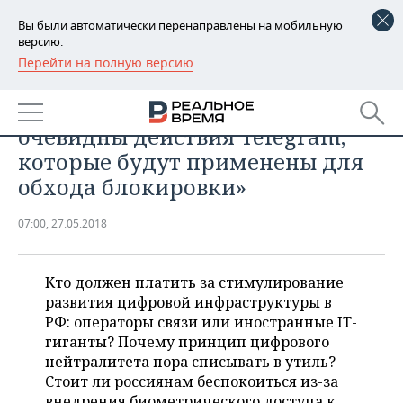
Вы были автоматически перенаправлены на мобильную
версию.
Перейти на полную версию
РЕГИОНЫ
ТЕХНОЛОГИИ
Александр Жаров: «Нам
БАШКОРТОСТАН
НОВОСТИ
очевидны действия Telegram,
ТАТАРСТАН
АНАЛИТИКА
которые будут применены для
обхода блокировки»
УДМУРТИЯ
НОВОСТИ АНАЛИТИКИ
ЭКОНОМИКА
07:00, 27.05.2018
ДЕКЛАРАЦИИ О ДОХОДАХ
НОВОСТИ ЭКОНОМИКИ
ПРОМЫШЛЕННОСТЬ
КОРОЛИ ГОСЗАКАЗА ПФО
ФИНАНСЫ
НОВОСТИ
НЕДВИЖИМОСТЬ
Кто должен платить за стимулирование
ПРОМЫШЛЕННОСТИ
развития цифровой инфраструктуры в
ВУЗЫ ТАТАРСТАНА
БАНКИ
НОВОСТИ НЕДВИЖИМОСТИ
АВТО
РФ: операторы связи или иностранные IT-
АГРОПРОМ
гиганты? Почему принцип цифрового
КОМУ ПРИНАДЛЕЖАТ
БЮДЖЕТ
НОВОСТИ АВТО
БИЗНЕС
нейтралитета пора списывать в утиль?
ТОРГОВЫЕ ЦЕНТРЫ
МАШИНОСТРОЕНИЕ
ТАТАРСТАНА
Стоит ли россиянам беспокоиться из-за
ИНВЕСТИЦИИ
НОВОСТИ БИЗНЕСА
ТЕХНОЛОГИИ
внедрения биометрического доступа к