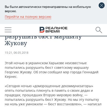
Вы были автоматически перенаправлены на мобильную
версию.
Перейти на полную версию
РЕГИОНЫ
ПРОИСШЕСТВИЯ
В Харькове попытались
БАШКОРТОСТАН
НОВОСТИ
разрушить бюст маршалу
ТАТАРСТАН
АНАЛИТИКА
Жукову
УДМУРТИЯ
НОВОСТИ АНАЛИТИКИ
ЭКОНОМИКА
15:21, 06.05.2018
ДЕКЛАРАЦИИ О ДОХОДАХ
НОВОСТИ ЭКОНОМИКИ
ПРОМЫШЛЕННОСТЬ
Этой ночью в украинском Харькове неизвестные
попытались разрушить бюст советскому маршалу
КОРОЛИ ГОСЗАКАЗА ПФО
ФИНАНСЫ
НОВОСТИ
НЕДВИЖИМОСТЬ
Георгию Жукову. Об этом сообщил мэр города Геннадий
ПРОМЫШЛЕННОСТИ
Кернес.
ВУЗЫ ТАТАРСТАНА
БАНКИ
НОВОСТИ НЕДВИЖИМОСТИ
АВТО
«Сегодня ночью «доморощенные декоммунизаторы»
АГРОПРОМ
опять попытались плюнуть в память о своих дедах и
КОМУ ПРИНАДЛЕЖАТ
БЮДЖЕТ
НОВОСТИ АВТО
БИЗНЕС
прадедах, прошедших Вторую мировую войну, —
ТОРГОВЫЕ ЦЕНТРЫ
МАШИНОСТРОЕНИЕ
попытались разрушить бюст Жукову. Но мы эту попытку
ТАТАРСТАНА
на ноль уже умножили — бюст восстановлен», — написал
ИНВЕСТИЦИИ
НОВОСТИ БИЗНЕСА
ТЕХНОЛОГИИ