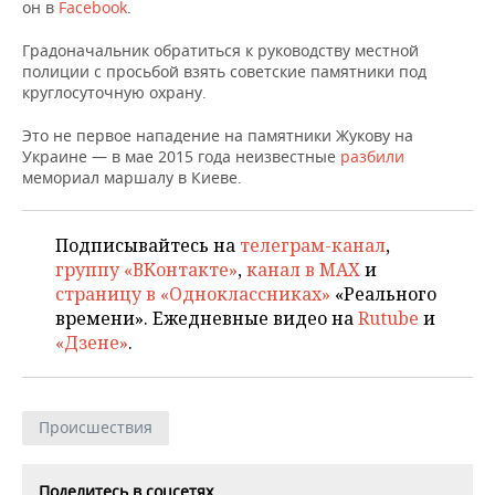
НЕФТЕХИМИЯ
он в
Facebook
.
РОЗНИЧНАЯ ТОРГОВЛЯ
НОВОСТИ ТЕХНОЛОГИЙ
МЕРОПРИЯТИЯ
Градоначальник обратиться к руководству местной
НЕФТЬ
полиции с просьбой взять советские памятники под
ТРАНСПОРТ
IT
НОВОСТИ МЕРОПРИЯТИЙ
СПОРТ
круглосуточную охрану.
ОПК
Это не первое нападение на памятники Жукову на
УСЛУГИ
МЕДИА
ВЫЕЗДНАЯ РЕДАКЦИЯ
НОВОСТИ СПОРТА
ОБЩЕСТВО
Украине — в мае 2015 года неизвестные
разбили
ЭНЕРГЕТИКА
мемориал маршалу в Киеве.
ТЕЛЕКОММУНИКАЦИИ
БИЗНЕС-БРАНЧИ
ФУТБОЛ
НОВОСТИ ОБЩЕСТВА
ФОТОГАЛЕРЕЯ
ONLINE-КОНФЕРЕНЦИИ
ХОККЕЙ
ВЛАСТЬ
Подписывайтесь на
телеграм-канал
,
СЮЖЕТЫ
группу «ВКонтакте»
,
канал в MAX
и
страницу в «Одноклассниках»
«Реального
ОТКРЫТАЯ ЛЕКЦИЯ
БАСКЕТБОЛ
ИНФРАСТРУКТУРА
СПРАВОЧНИК
времени». Ежедневные видео на
Rutube
и
«Дзене»
.
ВОЛЕЙБОЛ
ИСТОРИЯ
СПИСОК ПЕРСОН
ПОЛНАЯ ВЕРСИЯ
КИБЕРСПОРТ
КУЛЬТУРА
СПИСОК КОМПАНИЙ
Происшествия
ФИГУРНОЕ КАТАНИЕ
МЕДИЦИНА
Поделитесь в соцсетях