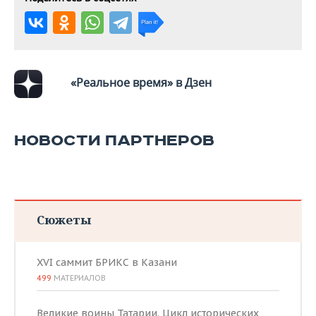
ВОДНЫЕ ВИДЫ СПОРТА
ОБРАЗОВАНИЕ
ХОККЕЙ С МЯЧОМ
ПРОИСШЕСТВИЯ
«Реальное время» в Дзен
НОВОСТИ ПАРТНЕРОВ
Сюжеты
XVI саммит БРИКС в Казани
499
МАТЕРИАЛОВ
Великие воины Татарии. Цикл исторических