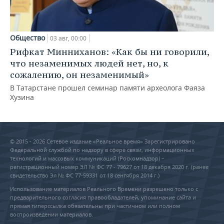
Общество
03 авг, 00:00
Рифкат Минниханов: «Как бы ни говорили,
что незаменимых людей нет, но, к
сожалению, он незаменимый»
В Татарстане прошел семинар памяти археолога Фаяза
Хузина
© 2015 - 2026 Сетевое издание «Реальное время» Зарегистрировано
Федеральной службой по надзору в сфере связи, информационных
технологий и массовых коммуникаций (Роскомнадзор) –
регистрационный номер ЭЛ № ФС 77 - 79627 от 18 декабря 2020 г. (ранее
свидетельство Эл № ФС 77-59331 от 18 сентября 2014 г.)
Использование материалов Реального Времени разрешено только с
предварительного согласия правообладателей, упоминание сайта и
прямая гиперссылка обязательны при частичном или полном
воспроизведении материалов.