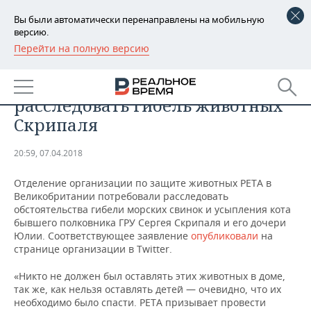
Вы были автоматически перенаправлены на мобильную
версию.
Перейти на полную версию
РЕГИОНЫ
ОБЩЕСТВО
Зоозащитники потребовали
БАШКОРТОСТАН
НОВОСТИ
расследовать гибель животных
ТАТАРСТАН
АНАЛИТИКА
Скрипаля
УДМУРТИЯ
НОВОСТИ АНАЛИТИКИ
ЭКОНОМИКА
20:59, 07.04.2018
ДЕКЛАРАЦИИ О ДОХОДАХ
НОВОСТИ ЭКОНОМИКИ
ПРОМЫШЛЕННОСТЬ
Отделение организации по защите животных PETA в
Великобритании потребовали расследовать
КОРОЛИ ГОСЗАКАЗА ПФО
ФИНАНСЫ
НОВОСТИ
НЕДВИЖИМОСТЬ
обстоятельства гибели морских свинок и усыпления кота
ПРОМЫШЛЕННОСТИ
бывшего полковника ГРУ Сергея Скрипаля и его дочери
Юлии. Соответствующее заявление
опубликовали
на
ВУЗЫ ТАТАРСТАНА
БАНКИ
НОВОСТИ НЕДВИЖИМОСТИ
АВТО
странице организации в Twitter.
АГРОПРОМ
КОМУ ПРИНАДЛЕЖАТ
БЮДЖЕТ
НОВОСТИ АВТО
БИЗНЕС
«Никто не должен был оставлять этих животных в доме,
ТОРГОВЫЕ ЦЕНТРЫ
МАШИНОСТРОЕНИЕ
так же, как нельзя оставлять детей — очевидно, что их
ТАТАРСТАНА
необходимо было спасти. PETA призывает провести
ИНВЕСТИЦИИ
НОВОСТИ БИЗНЕСА
ТЕХНОЛОГИИ