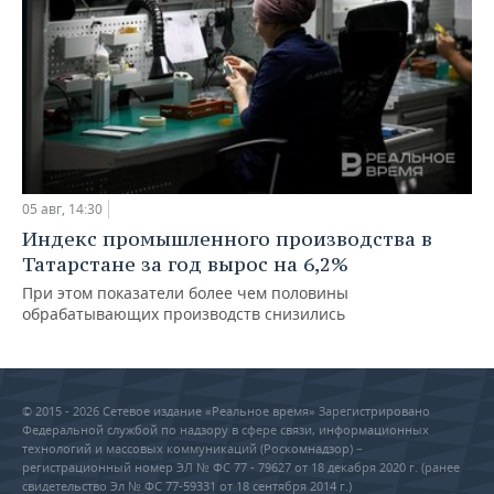
05 авг, 14:30
Индекс промышленного производства в
Татарстане за год вырос на 6,2%
При этом показатели более чем половины
обрабатывающих производств снизились
© 2015 - 2026 Сетевое издание «Реальное время» Зарегистрировано
Федеральной службой по надзору в сфере связи, информационных
технологий и массовых коммуникаций (Роскомнадзор) –
регистрационный номер ЭЛ № ФС 77 - 79627 от 18 декабря 2020 г. (ранее
свидетельство Эл № ФС 77-59331 от 18 сентября 2014 г.)