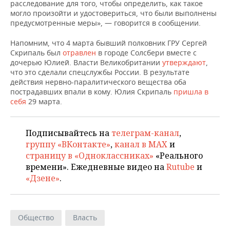
НЕФТЕХИМИЯ
расследование для того, чтобы определить, как такое
могло произойти и удостовериться, что были выполнены
РОЗНИЧНАЯ ТОРГОВЛЯ
НОВОСТИ ТЕХНОЛОГИЙ
МЕРОПРИЯТИЯ
предусмотренные меры», — говорится в сообщении.
НЕФТЬ
ТРАНСПОРТ
IT
НОВОСТИ МЕРОПРИЯТИЙ
СПОРТ
Напомним, что 4 марта бывший полковник ГРУ Сергей
ОПК
Скрипаль был
отравлен
в городе Солсбери вместе с
дочерью Юлией. Власти Великобритании
утверждают
,
УСЛУГИ
МЕДИА
ВЫЕЗДНАЯ РЕДАКЦИЯ
НОВОСТИ СПОРТА
ОБЩЕСТВО
что это сделали спецслужбы России. В результате
ЭНЕРГЕТИКА
действия нервно-паралитического вещества оба
ТЕЛЕКОММУНИКАЦИИ
БИЗНЕС-БРАНЧИ
ФУТБОЛ
НОВОСТИ ОБЩЕСТВА
ФОТОГАЛЕРЕЯ
пострадавших впали в кому. Юлия Скрипаль
пришла в
себя
29 марта.
ONLINE-КОНФЕРЕНЦИИ
ХОККЕЙ
ВЛАСТЬ
СЮЖЕТЫ
Подписывайтесь на
телеграм-канал
,
ОТКРЫТАЯ ЛЕКЦИЯ
БАСКЕТБОЛ
ИНФРАСТРУКТУРА
СПРАВОЧНИК
группу «ВКонтакте»
,
канал в MAX
и
страницу в «Одноклассниках»
«Реального
ВОЛЕЙБОЛ
ИСТОРИЯ
СПИСОК ПЕРСОН
ПОЛНАЯ ВЕРСИЯ
времени». Ежедневные видео на
Rutube
и
«Дзене»
.
КИБЕРСПОРТ
КУЛЬТУРА
СПИСОК КОМПАНИЙ
ФИГУРНОЕ КАТАНИЕ
МЕДИЦИНА
Общество
Власть