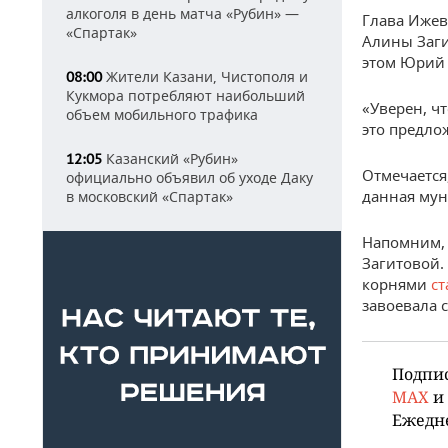
алкоголя в день матча «Рубин» —
Глава Ижев
«Спартак»
Алины Заги
этом Юрий 
Жители Казани, Чистополя и
08:00
Кукмора потребляют наибольший
«Уверен, ч
объем мобильного трафика
это предло
Казанский «Рубин»
12:05
Отмечается
официально объявил об уходе Даку
данная мун
в московский «Спартак»
Напомним,
Загитовой.
корнями
ст
завоевала 
Подпи
MAX
и
Ежедн