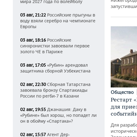
нижегородс
мира 2027 года по волейболу
запустивши
Российские прыгуны в
03 авг, 21:22
воду взяли серебро на чемпионате
Европы
Российские
03 авг, 18:16
синхронистки завоевали первое
золото ЧЕ в Париже
«Рубин» арендовал
03 авг, 17:05
защитника сборной Узбекистана
Сборная Татарстана
02 авг, 22:30
завоевала бронзу Спартакиады
Общество
России по регби-7 в Казани
Рестарт 
для прие
Джанашия: Даку в
02 авг, 19:55
событий
«Рубине» был хорош, но попадет ли
он в обойму «Спартака»?
Для разраб
историческ
Агент Дер-
02 авг, 15:57
Зеленодоль