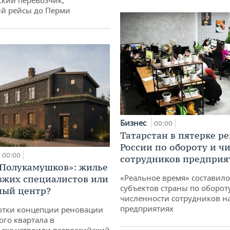
кий перевозчик,
й рейсы до Перми
Бизнес
00:00
Татарстан в пятерке р
России по обороту и ч
00:00
сотрудников предприя
«Полукамушков»: жилье
«Реальное время» составило
зжих специалистов или
субъектов страны по оборот
ный центр?
численности сотрудников н
предприятиях
отки концепции реновации
ого квартала в
ске устроили всероссийский