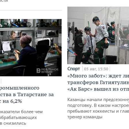
Спорт
05 авг, 15:30
«Много забот»: ждет л
трансферов Гатиятулин
промышленного
«Ак Барс» вышел из от
ства в Татарстане за
Казанцы начали предсезон
 на 6,2%
подготовку. В каком настро
пребывают хоккеисты и гла
оказатели более чем
тренер команды
обрабатывающих
в снизились