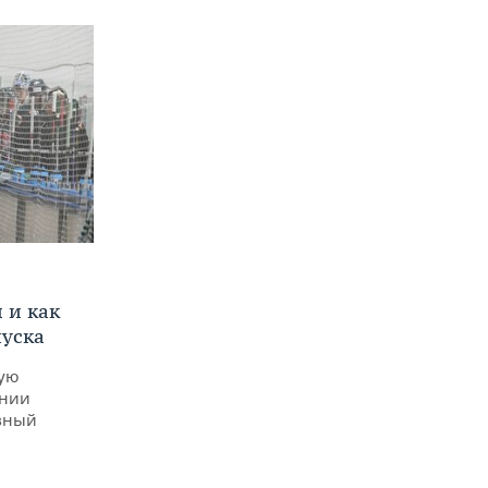
и
 и как
пуска
ную
ении
вный