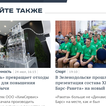
ЙТЕ ТАКЖЕ
нность
Спорт
24 июл, 16:15
19:10
ь» превращает отходы
В Зеленодольске прош
т для повышения
презентация состава Х
бычи
Барс-Ракета» на новый
тях ООО «ХимСервис»
«Ракета» больше не «Динамо
ачала производить
Барс» на месте, как и был