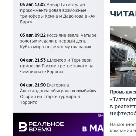
Анвар Гатиятулин
05 авг, 13:02
прокомментировал возможные
ЧИТА
трансферы Кейна и Дадонова в «Ак
Барс»
Россияне взяли четыре
05 авг, 09:22
золотых медали в первый день
Кубка мира по зимнему плаванию
Шлейхер и Терновой
04 авг, 21:53
принесли России третье золото на
чемпионате Европы
Екатерина
04 авг, 21:30
Александрова обыграла колумбийку
Промышле
Осорио на старте турнира в
«Татнефт
Торонто
в реаген
нефтедо
На мощнос
компания н