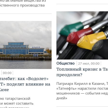
но-активные вещества из
бственного производства
Общество
27 июл, 00:00
Топливный кризис в Та
а
00:00
преодолен?
гамбит: как «Водолет»
Патриарх Кирилл в Казани, 
РТ» поделят влияние на
«Татнефть» нарастили поста
Каме
мошенников — события неде
дней»
ю татарстанской
и может составить