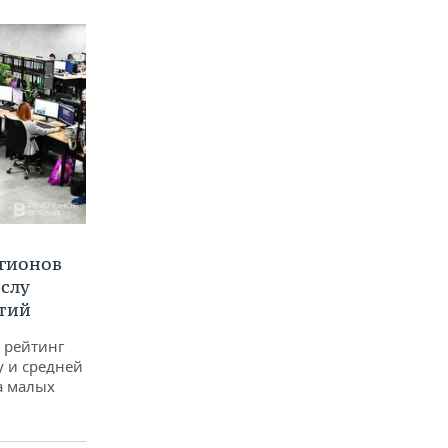
егионов
ислу
тий
 рейтинг
у и средней
а малых