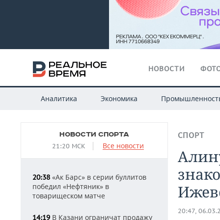
НОВОСТИ
ФОТО
Аналитика
Экономика
Промышленност
НОВОСТИ СПОРТА
СПОРТ
Все новости
21:20 МСК
Алину
знако
«Ак Барс» в серии буллитов
20:38
победил «Нефтяник» в
Ижев
товарищеском матче
20:47, 06.03.
В Казани ограничат продажу
14:19