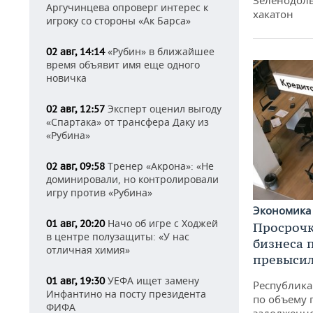
Аргучинцева опроверг интерес к
хакатон
игроку со стороны «Ак Барса»
«Рубин» в ближайшее
02 авг, 14:14
время объявит имя еще одного
новичка
Эксперт оценил выгоду
02 авг, 12:57
«Спартака» от трансфера Даку из
«Рубина»
Тренер «Акрона»: «Не
02 авг, 09:58
доминировали, но контролировали
игру против «Рубина»
Экономик
Начо об игре с Ходжей
01 авг, 20:20
Просрочк
в центре полузащиты: «У нас
бизнеса 
отличная химия»
превысил
УЕФА ищет замену
01 авг, 19:30
Республика 
Инфантино на посту президента
по объему 
ФИФА
задолженн