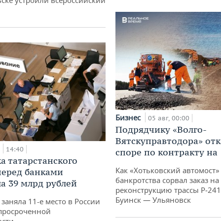
Бизнес
05 авг, 00:00
Подрядчику «Волго-
Вятскуправтодора» отк
а
14:40
споре по контракту на 
а татарстанского
Как «Хотьковский автомост»
перед банками
банкротства сорвал заказ на
а 39 млрд рублей
реконструкцию трассы Р‑241
Буинск — Ульяновск
заняла 11-е место в России
просроченной
ости