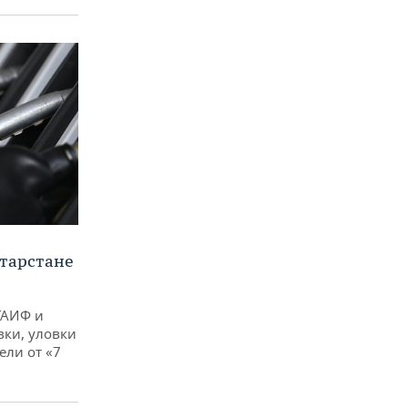
тарстане
ТАИФ и
вки, уловки
ли от «7