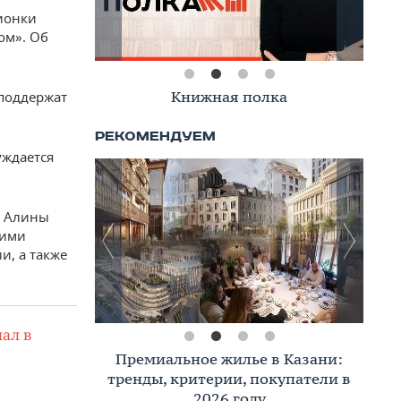
ионки
ом». Об
Книжная полка
 поддержат
уждается
ь Алины
кими
, а также
ал в
Премиальное жилье в Казани:
тренды, критерии, покупатели в
2026 году