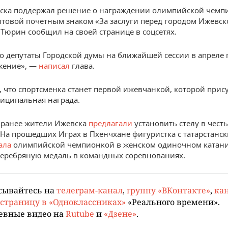
ска поддержал решение о награждении олимпийской чемп
товой почетным знаком «За заслуги перед городом Ижевск
Тюрин сообщил на своей странице в соцсетях.
то депутаты Городской думы на ближайшей сессии в апреле
жение», —
написал
глава.
, что спортсменка станет первой ижевчанкой, которой прис
иципальная награда.
 ранее жители Ижевска
предлагали
установить стелу в чест
 На прошедших Играх в Пхенчхане фигуристка с татарстанс
ала
олимпийской чемпионкой в женском одиночном катании
серебряную медаль в командных соревнованиях.
сывайтесь на
телеграм-канал
,
группу «ВКонтакте»
,
кан
страницу в «Одноклассниках»
«Реального времени».
евные видео на
Rutube
и
«Дзене»
.