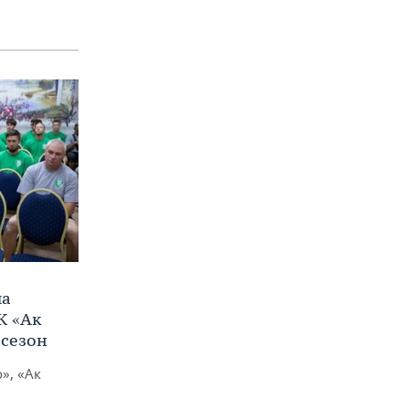
ла
К «Ак
 сезон
», «Ак