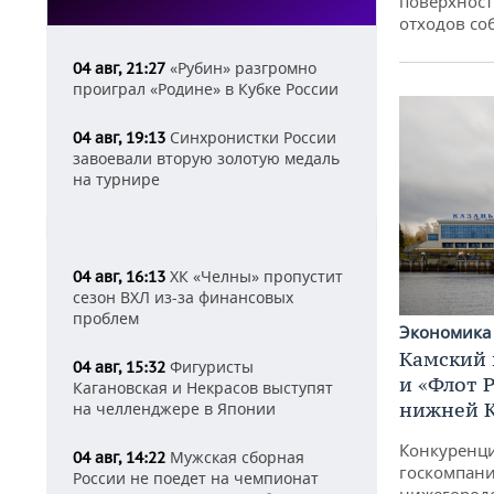
поверхност
отходов со
«Рубин» разгромно
04 авг, 21:27
проиграл «Родине» в Кубке России
Синхронистки России
04 авг, 19:13
завоевали вторую золотую медаль
на турнире
ХК «Челны» пропустит
04 авг, 16:13
сезон ВХЛ из-за финансовых
проблем
Экономик
Камский 
Фигуристы
04 авг, 15:32
и «Флот 
Кагановская и Некрасов выступят
нижней 
на челленджере в Японии
Конкуренци
Мужская сборная
04 авг, 14:22
госкомпани
России не поедет на чемпионат