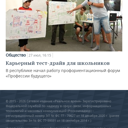
Общество
27 июл, 16:15
Карьерный тест-драйв для школьников
В республике начал работу профориентационный форум
«Профессии будущего»
© 2015 - 2026 Сетевое издание «Реальное время» Зарегистрировано
Федеральной службой по надзору в сфере связи, информационных
технологий и массовых коммуникаций (Роскомнадзор) –
регистрационный номер ЭЛ № ФС 77 - 79627 от 18 декабря 2020 г. (ранее
свидетельство Эл № ФС 77-59331 от 18 сентября 2014 г.)