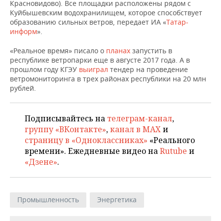
НЕФТЕХИМИЯ
Красновидово). Все площадки расположены рядом с
Куйбышевским водохранилищем, которое способствует
РОЗНИЧНАЯ ТОРГОВЛЯ
НОВОСТИ ТЕХНОЛОГИЙ
МЕРОПРИЯТИЯ
образованию сильных ветров, передает ИА «
Татар-
НЕФТЬ
информ
».
ТРАНСПОРТ
IT
НОВОСТИ МЕРОПРИЯТИЙ
СПОРТ
ОПК
«Реальное время» писало о
планах
запустить в
республике ветропарки еще в августе 2017 года. А в
УСЛУГИ
МЕДИА
ВЫЕЗДНАЯ РЕДАКЦИЯ
НОВОСТИ СПОРТА
ОБЩЕСТВО
прошлом году КГЭУ
выиграл
тендер на проведение
ЭНЕРГЕТИКА
ветромониторинга в трех районах республики на 20 млн
ТЕЛЕКОММУНИКАЦИИ
БИЗНЕС-БРАНЧИ
ФУТБОЛ
НОВОСТИ ОБЩЕСТВА
ФОТОГАЛЕРЕЯ
рублей.
ONLINE-КОНФЕРЕНЦИИ
ХОККЕЙ
ВЛАСТЬ
СЮЖЕТЫ
Подписывайтесь на
телеграм-канал
,
группу «ВКонтакте»
,
канал в MAX
и
ОТКРЫТАЯ ЛЕКЦИЯ
БАСКЕТБОЛ
ИНФРАСТРУКТУРА
СПРАВОЧНИК
страницу в «Одноклассниках»
«Реального
времени». Ежедневные видео на
Rutube
и
ВОЛЕЙБОЛ
ИСТОРИЯ
СПИСОК ПЕРСОН
ПОЛНАЯ ВЕРСИЯ
«Дзене»
.
КИБЕРСПОРТ
КУЛЬТУРА
СПИСОК КОМПАНИЙ
ФИГУРНОЕ КАТАНИЕ
МЕДИЦИНА
Промышленность
Энергетика