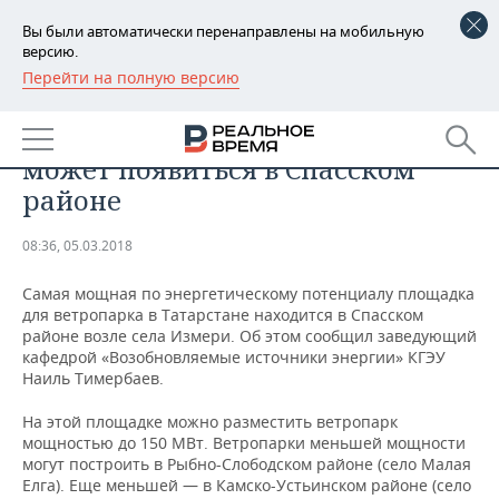
Вы были автоматически перенаправлены на мобильную
версию.
Перейти на полную версию
РЕГИОНЫ
ПРОМЫШЛЕННОСТЬ
Первый ветропарк в Татарстане
БАШКОРТОСТАН
НОВОСТИ
может появиться в Спасском
ТАТАРСТАН
АНАЛИТИКА
районе
УДМУРТИЯ
НОВОСТИ АНАЛИТИКИ
ЭКОНОМИКА
08:36, 05.03.2018
ДЕКЛАРАЦИИ О ДОХОДАХ
НОВОСТИ ЭКОНОМИКИ
ПРОМЫШЛЕННОСТЬ
Самая мощная по энергетическому потенциалу площадка
для ветропарка в Татарстане находится в Спасском
КОРОЛИ ГОСЗАКАЗА ПФО
ФИНАНСЫ
НОВОСТИ
НЕДВИЖИМОСТЬ
районе возле села Измери. Об этом сообщил заведующий
ПРОМЫШЛЕННОСТИ
кафедрой «Возобновляемые источники энергии» КГЭУ
Наиль Тимербаев.
ВУЗЫ ТАТАРСТАНА
БАНКИ
НОВОСТИ НЕДВИЖИМОСТИ
АВТО
АГРОПРОМ
На этой площадке можно разместить ветропарк
КОМУ ПРИНАДЛЕЖАТ
БЮДЖЕТ
НОВОСТИ АВТО
БИЗНЕС
мощностью до 150 МВт. Ветропарки меньшей мощности
ТОРГОВЫЕ ЦЕНТРЫ
МАШИНОСТРОЕНИЕ
могут построить в Рыбно-Слободском районе (село Малая
ТАТАРСТАНА
Елга). Еще меньшей — в Камско-Устьинском районе (село
ИНВЕСТИЦИИ
НОВОСТИ БИЗНЕСА
ТЕХНОЛОГИИ