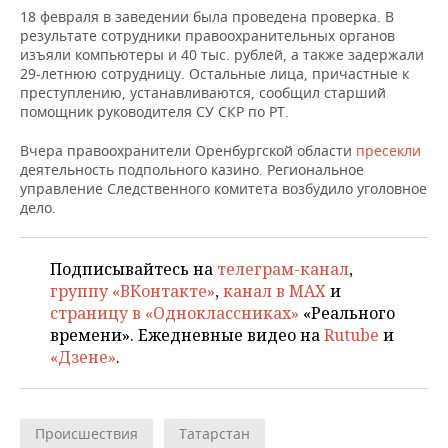
НЕФТЕХИМИЯ
18 февраля в заведении была проведена проверка. В
результате сотрудники правоохранительных органов
РОЗНИЧНАЯ ТОРГОВЛЯ
НОВОСТИ ТЕХНОЛОГИЙ
МЕРОПРИЯТИЯ
НЕФТЬ
изъяли компьютеры и 40 тыс. рублей, а также задержали
29-летнюю сотрудницу. Остальные лица, причастные к
ТРАНСПОРТ
IT
НОВОСТИ МЕРОПРИЯТИЙ
СПОРТ
преступлению, устанавливаются, сообщил старший
ОПК
помощник руководителя СУ СКР по РТ.
УСЛУГИ
МЕДИА
ВЫЕЗДНАЯ РЕДАКЦИЯ
НОВОСТИ СПОРТА
ОБЩЕСТВО
ЭНЕРГЕТИКА
Вчера правоохранители Оренбургской области
пресекли
деятельность подпольного казино. Региональное
ТЕЛЕКОММУНИКАЦИИ
БИЗНЕС-БРАНЧИ
ФУТБОЛ
НОВОСТИ ОБЩЕСТВА
ФОТОГАЛЕРЕЯ
управление Следственного комитета возбудило уголовное
дело.
ONLINE-КОНФЕРЕНЦИИ
ХОККЕЙ
ВЛАСТЬ
СЮЖЕТЫ
ОТКРЫТАЯ ЛЕКЦИЯ
БАСКЕТБОЛ
ИНФРАСТРУКТУРА
СПРАВОЧНИК
Подписывайтесь на
телеграм-канал
,
группу «ВКонтакте»
,
канал в MAX
и
страницу в «Одноклассниках»
«Реального
ВОЛЕЙБОЛ
ИСТОРИЯ
СПИСОК ПЕРСОН
ПОЛНАЯ ВЕРСИЯ
времени». Ежедневные видео на
Rutube
и
«Дзене»
.
КИБЕРСПОРТ
КУЛЬТУРА
СПИСОК КОМПАНИЙ
ФИГУРНОЕ КАТАНИЕ
МЕДИЦИНА
Происшествия
Татарстан