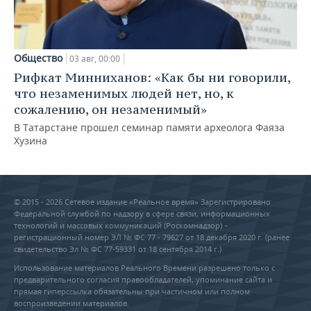
Общество
03 авг, 00:00
Рифкат Минниханов: «Как бы ни говорили,
что незаменимых людей нет, но, к
сожалению, он незаменимый»
В Татарстане прошел семинар памяти археолога Фаяза
Хузина
© 2015 - 2026 Сетевое издание «Реальное время» Зарегистрировано
Федеральной службой по надзору в сфере связи, информационных
технологий и массовых коммуникаций (Роскомнадзор) –
регистрационный номер ЭЛ № ФС 77 - 79627 от 18 декабря 2020 г. (ранее
свидетельство Эл № ФС 77-59331 от 18 сентября 2014 г.)
Использование материалов Реального Времени разрешено только с
предварительного согласия правообладателей, упоминание сайта и
прямая гиперссылка обязательны при частичном или полном
воспроизведении материалов.