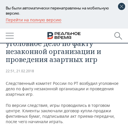
Вы были автоматически перенаправлены на мобильную
версию.
Перейти на полную версию
РЕГИОНЫ
ПРОИСШЕСТВИЯ
В Татарстане возбудили
БАШКОРТОСТАН
НОВОСТИ
уголовное дело по факту
ТАТАРСТАН
АНАЛИТИКА
незаконной организации и
проведения азартных игр
УДМУРТИЯ
НОВОСТИ АНАЛИТИКИ
ЭКОНОМИКА
22:51, 21.02.2018
ДЕКЛАРАЦИИ О ДОХОДАХ
НОВОСТИ ЭКОНОМИКИ
ПРОМЫШЛЕННОСТЬ
Следственный комитет России по РТ возбудил уголовное
КОРОЛИ ГОСЗАКАЗА ПФО
ФИНАНСЫ
НОВОСТИ
НЕДВИЖИМОСТЬ
дело по факту незаконной организации и проведения
ПРОМЫШЛЕННОСТИ
азартных игр.
ВУЗЫ ТАТАРСТАНА
БАНКИ
НОВОСТИ НЕДВИЖИМОСТИ
АВТО
АГРОПРОМ
По версии следствия, игры проводились в торговом
центре. Клиенты заключали договор купли-продажи
КОМУ ПРИНАДЛЕЖАТ
БЮДЖЕТ
НОВОСТИ АВТО
БИЗНЕС
фиктивных бумаг, подписывали акт приема-передачи,
ТОРГОВЫЕ ЦЕНТРЫ
МАШИНОСТРОЕНИЕ
ТАТАРСТАНА
после чего начинали играть.
ИНВЕСТИЦИИ
НОВОСТИ БИЗНЕСА
ТЕХНОЛОГИИ