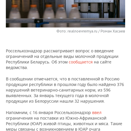
НЕФТЕХИМИЯ
РОЗНИЧНАЯ ТОРГОВЛЯ
НОВОСТИ ТЕХНОЛОГИЙ
МЕРОПРИЯТИЯ
НЕФТЬ
ТРАНСПОРТ
IT
НОВОСТИ МЕРОПРИЯТИЙ
СПОРТ
ОПК
Фото: realnoevremya.ru / Роман Хасаев
УСЛУГИ
МЕДИА
ВЫЕЗДНАЯ РЕДАКЦИЯ
НОВОСТИ СПОРТА
ОБЩЕСТВО
ЭНЕРГЕТИКА
Россельхознадзор рассматривает вопрос о введение
ТЕЛЕКОММУНИКАЦИИ
БИЗНЕС-БРАНЧИ
ФУТБОЛ
НОВОСТИ ОБЩЕСТВА
ФОТОГАЛЕРЕЯ
ограничений на отдельные виды молочной продукции
Республики Беларусь. Об этом
сообщается
на сайте
ONLINE-КОНФЕРЕНЦИИ
ХОККЕЙ
ВЛАСТЬ
СЮЖЕТЫ
ведомства.
ОТКРЫТАЯ ЛЕКЦИЯ
БАСКЕТБОЛ
ИНФРАСТРУКТУРА
СПРАВОЧНИК
В сообщении отмечается, что в поставленной в Россию
продукции республики в прошлом году было найдено 376
нарушений ветеринарно-санитарных норм, из 596
ВОЛЕЙБОЛ
ИСТОРИЯ
СПИСОК ПЕРСОН
ПОЛНАЯ ВЕРСИЯ
выявленных. За январь текущего года в молочной
продукции из Белоруссии нашли 32 нарушения.
КИБЕРСПОРТ
КУЛЬТУРА
СПИСОК КОМПАНИЙ
Напомним, с 16 января Россельхознадзор
ввел
ограничения на поставки из Южно-Африканской
ФИГУРНОЕ КАТАНИЕ
МЕДИЦИНА
Республики (ЮАР) живой птицы, животных и мяса. Такие
меры связаны с возникновением в ЮАР очага