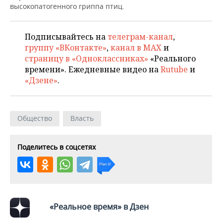
ВОДНЫЕ ВИДЫ СПОРТА
ОБРАЗОВАНИЕ
высокопатогенного гриппа птиц.
ХОККЕЙ С МЯЧОМ
ПРОИСШЕСТВИЯ
Подписывайтесь на
телеграм-канал
,
группу «ВКонтакте»
,
канал в MAX
и
страницу в «Одноклассниках»
«Реального
времени». Ежедневные видео на
Rutube
и
«Дзене»
.
Общество
Власть
Поделитесь в соцсетях
«Реальное время» в Дзен