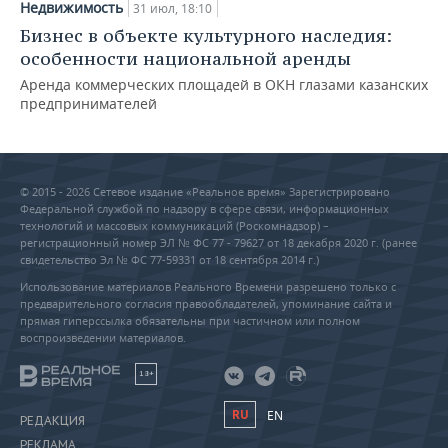
Недвижимость
31 июл, 18:10
Бизнес в объекте культурного наследия:
особенности национальной аренды
Аренда коммерческих площадей в ОКН глазами казанских
предпринимателей
© 2015 - 2026 Сетевое издание «Реальное время» Зарегистрировано
Федеральной службой по надзору в сфере связи, информационных
технологий и массовых коммуникаций (Роскомнадзор) –
регистрационный номер ЭЛ № ФС 77 - 79627 от 18 декабря 2020 г. (ранее
свидетельство Эл № ФС 77-59331 от 18 сентября 2014 г.)
Использование материалов Реального Времени разрешено только с
предварительного согласия правообладателей, упоминание сайта и
прямая гиперссылка обязательны при частичном или полном
воспроизведении материалов.
18+
RU
EN
РЕДАКЦИЯ
РЕКЛАМА