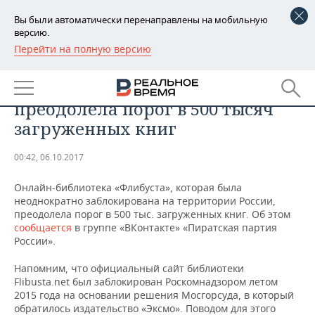
Вы были автоматически перенаправлены на мобильную
версию.
Перейти на полную версию
РЕГИОНЫ
Заблокированная «навсегда»
БАШКОРТОСТАН
НОВОСТИ
онлайн-библиотека «Флибуста»
преодолела порог в 500 тысяч
ТАТАРСТАН
АНАЛИТИКА
загруженных книг
УДМУРТИЯ
НОВОСТИ АНАЛИТИКИ
ЭКОНОМИКА
00:42, 06.10.2017
ДЕКЛАРАЦИИ О ДОХОДАХ
НОВОСТИ ЭКОНОМИКИ
ПРОМЫШЛЕННОСТЬ
Онлайн-библиотека «Флибуста», которая была
неоднократно заблокирована на территории России,
КОРОЛИ ГОСЗАКАЗА ПФО
ФИНАНСЫ
НОВОСТИ
НЕДВИЖИМОСТЬ
преодолела порог в 500 тыс. загруженных книг. Об этом
ПРОМЫШЛЕННОСТИ
сообщается
в группе «ВКонтакте» «Пиратская партия
России».
ВУЗЫ ТАТАРСТАНА
БАНКИ
НОВОСТИ НЕДВИЖИМОСТИ
АВТО
АГРОПРОМ
Напомним, что официальный сайт библиотеки
КОМУ ПРИНАДЛЕЖАТ
БЮДЖЕТ
НОВОСТИ АВТО
БИЗНЕС
Flibusta.net был заблокирован Роскомнадзором летом
ТОРГОВЫЕ ЦЕНТРЫ
МАШИНОСТРОЕНИЕ
2015 года на основании решения Мосгорсуда, в который
ТАТАРСТАНА
обратилось издательство «Эксмо». Поводом для этого
ИНВЕСТИЦИИ
НОВОСТИ БИЗНЕСА
ТЕХНОЛОГИИ