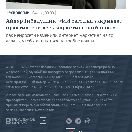
Технологии
04 авг, 00:00
Айдар Гибадуллин: «ИИ сегодня закрывает
практически весь маркетинговый цикл»
Как нейросети изменили интернет-маркетинг и что
делать, чтобы оставаться на гребне волны
© 2015 - 2026 Сетевое издание «Реальное время» Зарегистрировано
Федеральной службой по надзору в сфере связи, информационных
технологий и массовых коммуникаций (Роскомнадзор) –
регистрационный номер ЭЛ № ФС 77 - 79627 от 18 декабря 2020 г. (ранее
свидетельство Эл № ФС 77-59331 от 18 сентября 2014 г.)
Использование материалов Реального Времени разрешено только с
предварительного согласия правообладателей, упоминание сайта и
прямая гиперссылка обязательны при частичном или полном
воспроизведении материалов.
18+