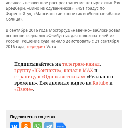
НЕФТЕХИМИЯ
являлось незаконное распространение четырех книг Рэя
Брэдбери: «Вино из одуванчиков», «451 градус по
РОЗНИЧНАЯ ТОРГОВЛЯ
НОВОСТИ ТЕХНОЛОГИЙ
МЕРОПРИЯТИЯ
Фаренгейту», «Марсианские хроники» и «Золотые яблоки
НЕФТЬ
Солнца».
ТРАНСПОРТ
IT
НОВОСТИ МЕРОПРИЯТИЙ
СПОРТ
ОПК
В сентябре 2016 года Мосгорсуд «навечно» заблокировал
основное «зеркало» «Флибусты» для пользователей из
УСЛУГИ
МЕДИА
ВЫЕЗДНАЯ РЕДАКЦИЯ
НОВОСТИ СПОРТА
ОБЩЕСТВО
России. Решение суда начало действовать с 21 сентября
ЭНЕРГЕТИКА
2016 года,
передает
Vc.ru.
ТЕЛЕКОММУНИКАЦИИ
БИЗНЕС-БРАНЧИ
ФУТБОЛ
НОВОСТИ ОБЩЕСТВА
ФОТОГАЛЕРЕЯ
ONLINE-КОНФЕРЕНЦИИ
ХОККЕЙ
ВЛАСТЬ
СЮЖЕТЫ
Подписывайтесь на
телеграм-канал
,
группу «ВКонтакте»
,
канал в MAX
и
ОТКРЫТАЯ ЛЕКЦИЯ
БАСКЕТБОЛ
ИНФРАСТРУКТУРА
страницу в «Одноклассниках»
«Реального
СПРАВОЧНИК
времени». Ежедневные видео на
Rutube
и
«Дзене»
.
ВОЛЕЙБОЛ
ИСТОРИЯ
СПИСОК ПЕРСОН
ПОЛНАЯ ВЕРСИЯ
КИБЕРСПОРТ
КУЛЬТУРА
СПИСОК КОМПАНИЙ
ФИГУРНОЕ КАТАНИЕ
МЕДИЦИНА
Поделитесь в соцсетях