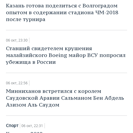
НЕФТЕХИМИЯ
Казань готова поделиться с Волгоградом
РОЗНИЧНАЯ ТОРГОВЛЯ
НОВОСТИ ТЕХНОЛОГИЙ
МЕРОПРИЯТИЯ
опытом в содержании стадиона ЧМ-2018
НЕФТЬ
после турнира
ТРАНСПОРТ
IT
НОВОСТИ МЕРОПРИЯТИЙ
СПОРТ
ОПК
УСЛУГИ
МЕДИА
ВЫЕЗДНАЯ РЕДАКЦИЯ
НОВОСТИ СПОРТА
ОБЩЕСТВО
06 окт, 23:30
ЭНЕРГЕТИКА
Ставший свидетелем крушения
ТЕЛЕКОММУНИКАЦИИ
БИЗНЕС-БРАНЧИ
ФУТБОЛ
НОВОСТИ ОБЩЕСТВА
ФОТОГАЛЕРЕЯ
малайзийского Boeing майор ВСУ попросил
убежища в России
ONLINE-КОНФЕРЕНЦИИ
ХОККЕЙ
ВЛАСТЬ
СЮЖЕТЫ
ОТКРЫТАЯ ЛЕКЦИЯ
БАСКЕТБОЛ
ИНФРАСТРУКТУРА
СПРАВОЧНИК
06 окт, 22:56
Минниханов встретился с королем
ВОЛЕЙБОЛ
ИСТОРИЯ
СПИСОК ПЕРСОН
ПОЛНАЯ ВЕРСИЯ
Саудовской Аравии Сальманом Бен Абдель
Азизом Аль Саудом
КИБЕРСПОРТ
КУЛЬТУРА
СПИСОК КОМПАНИЙ
ФИГУРНОЕ КАТАНИЕ
МЕДИЦИНА
Спорт
06 окт, 22:31