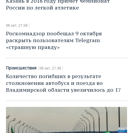
Казань в 2018 году примет чемпионат
ВОДНЫЕ ВИДЫ СПОРТА
ОБРАЗОВАНИЕ
России по легкой атлетике
ХОККЕЙ С МЯЧОМ
ПРОИСШЕСТВИЯ
06 окт, 21:58
Роскомнадзор пообещал 9 октября
раскрыть пользователям Telegram
«страшную правду»
Происшествия
06 окт, 21:36
Количество погибших в результате
столкновения автобуса и поезда во
Владимирской области увеличилось до 17