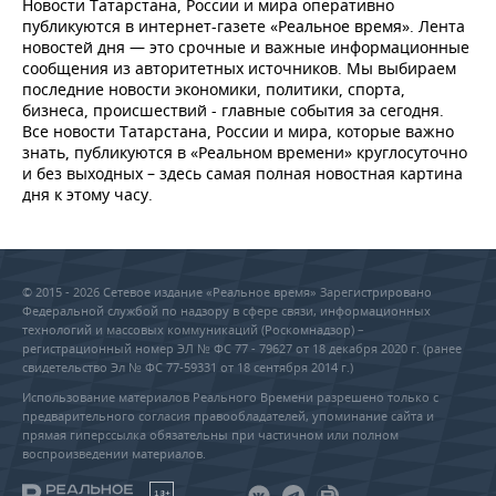
Новости Татарстана, России и мира оперативно
публикуются в интернет-газете «Реальное время». Лента
новостей дня — это срочные и важные информационные
сообщения из авторитетных источников. Мы выбираем
последние новости экономики, политики, спорта,
бизнеса, происшествий - главные события за сегодня.
Все новости Татарстана, России и мира, которые важно
знать, публикуются в «Реальном времени» круглосуточно
и без выходных – здесь самая полная новостная картина
дня к этому часу.
© 2015 - 2026 Сетевое издание «Реальное время» Зарегистрировано
Федеральной службой по надзору в сфере связи, информационных
технологий и массовых коммуникаций (Роскомнадзор) –
регистрационный номер ЭЛ № ФС 77 - 79627 от 18 декабря 2020 г. (ранее
свидетельство Эл № ФС 77-59331 от 18 сентября 2014 г.)
Использование материалов Реального Времени разрешено только с
предварительного согласия правообладателей, упоминание сайта и
прямая гиперссылка обязательны при частичном или полном
воспроизведении материалов.
18+