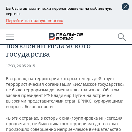
Вы были автоматически перенаправлены на мобильную
версию.
Перейти на полную версию
РЕГИОНЫ
Путин намекнул на
БАШКОРТОСТАН
НОВОСТИ
ответственность США и Европы в
появлении Исламского
ТАТАРСТАН
АНАЛИТИКА
государства
УДМУРТИЯ
НОВОСТИ АНАЛИТИКИ
ЭКОНОМИКА
17:33, 26.05.2015
ДЕКЛАРАЦИИ О ДОХОДАХ
НОВОСТИ ЭКОНОМИКИ
ПРОМЫШЛЕННОСТЬ
В странах, на территории которых теперь действует
террористическая организация «Исламское государство»,
КОРОЛИ ГОСЗАКАЗА ПФО
ФИНАНСЫ
НОВОСТИ
НЕДВИЖИМОСТЬ
не было терроризма до вмешательства извне. Об этом
ПРОМЫШЛЕННОСТИ
заявил президент РФ Владимир Путин на встрече с
высокими представителями стран БРИКС, курирующими
ВУЗЫ ТАТАРСТАНА
БАНКИ
НОВОСТИ НЕДВИЖИМОСТИ
АВТО
вопросы безопасности.
АГРОПРОМ
КОМУ ПРИНАДЛЕЖАТ
БЮДЖЕТ
НОВОСТИ АВТО
БИЗНЕС
«В этих странах, в которых она (группировка ИГ) сегодня
ТОРГОВЫЕ ЦЕНТРЫ
МАШИНОСТРОЕНИЕ
процветает, не было никакого терроризма до того, как
ТАТАРСТАНА
произошло совершенно неприемлемое вмешательство
ИНВЕСТИЦИИ
НОВОСТИ БИЗНЕСА
ТЕХНОЛОГИИ