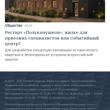
Общество
00:00
Рестарт «Полукамушков»: жилье для
приезжих специалистов или событийный
центр?
Для разработки концепции реновации исторического
квартала в Зеленодольске устроили всероссийский
хакатон
© 2015 - 2026 Сетевое издание «Реальное время» Зарегистрировано
Федеральной службой по надзору в сфере связи, информационных
технологий и массовых коммуникаций (Роскомнадзор) –
регистрационный номер ЭЛ № ФС 77 - 79627 от 18 декабря 2020 г. (ранее
свидетельство Эл № ФС 77-59331 от 18 сентября 2014 г.)
Использование материалов Реального Времени разрешено только с
предварительного согласия правообладателей, упоминание сайта и