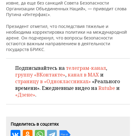
НЕФТЕХИМИЯ
извне, да еще без санкций Совета Безопасности
Организации Объединенных Наций», — приводит слова
РОЗНИЧНАЯ ТОРГОВЛЯ
НОВОСТИ ТЕХНОЛОГИЙ
МЕРОПРИЯТИЯ
Путина «Интерфакс».
НЕФТЬ
ТРАНСПОРТ
IT
НОВОСТИ МЕРОПРИЯТИЙ
СПОРТ
Президент отметил, что последствия тяжелые и
ОПК
необходима корректировка политики на международной
арене. Он подчеркнул, что вопросы безопасности
УСЛУГИ
МЕДИА
ВЫЕЗДНАЯ РЕДАКЦИЯ
НОВОСТИ СПОРТА
ОБЩЕСТВО
остаются важным направлением в деятельности
ЭНЕРГЕТИКА
государств БРИКС.
ТЕЛЕКОММУНИКАЦИИ
БИЗНЕС-БРАНЧИ
ФУТБОЛ
НОВОСТИ ОБЩЕСТВА
ФОТОГАЛЕРЕЯ
ONLINE-КОНФЕРЕНЦИИ
ХОККЕЙ
ВЛАСТЬ
СЮЖЕТЫ
Подписывайтесь на
телеграм-канал
,
группу «ВКонтакте»
,
канал в MAX
и
ОТКРЫТАЯ ЛЕКЦИЯ
БАСКЕТБОЛ
ИНФРАСТРУКТУРА
страницу в «Одноклассниках»
«Реального
СПРАВОЧНИК
времени». Ежедневные видео на
Rutube
и
«Дзене»
.
ВОЛЕЙБОЛ
ИСТОРИЯ
СПИСОК ПЕРСОН
ПОЛНАЯ ВЕРСИЯ
КИБЕРСПОРТ
КУЛЬТУРА
СПИСОК КОМПАНИЙ
ФИГУРНОЕ КАТАНИЕ
МЕДИЦИНА
Поделитесь в соцсетях