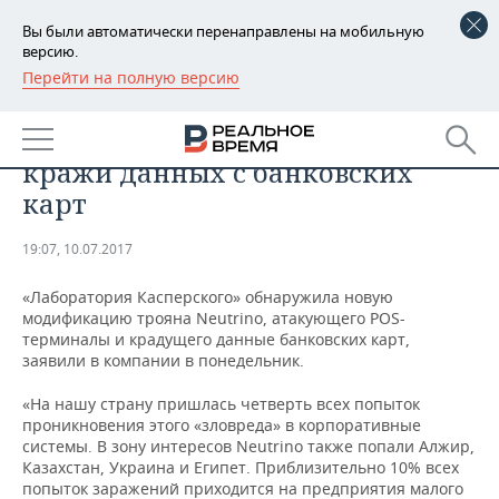
Вы были автоматически перенаправлены на мобильную
версию.
Перейти на полную версию
РЕГИОНЫ
«Лаборатория Касперского»
БАШКОРТОСТАН
НОВОСТИ
обнаружила новый вирус для
кражи данных с банковских
ТАТАРСТАН
АНАЛИТИКА
карт
УДМУРТИЯ
НОВОСТИ АНАЛИТИКИ
ЭКОНОМИКА
19:07, 10.07.2017
ДЕКЛАРАЦИИ О ДОХОДАХ
НОВОСТИ ЭКОНОМИКИ
ПРОМЫШЛЕННОСТЬ
«Лаборатория Касперского» обнаружила новую
модификацию трояна Neutrino, атакующего POS-
КОРОЛИ ГОСЗАКАЗА ПФО
ФИНАНСЫ
НОВОСТИ
НЕДВИЖИМОСТЬ
терминалы и крадущего данные банковских карт,
ПРОМЫШЛЕННОСТИ
заявили в компании в понедельник.
ВУЗЫ ТАТАРСТАНА
БАНКИ
НОВОСТИ НЕДВИЖИМОСТИ
АВТО
АГРОПРОМ
«На нашу страну пришлась четверть всех попыток
проникновения этого «зловреда» в корпоративные
КОМУ ПРИНАДЛЕЖАТ
БЮДЖЕТ
НОВОСТИ АВТО
БИЗНЕС
системы. В зону интересов Neutrino также попали Алжир,
ТОРГОВЫЕ ЦЕНТРЫ
МАШИНОСТРОЕНИЕ
Казахстан, Украина и Египет. Приблизительно 10% всех
ТАТАРСТАНА
попыток заражений приходится на предприятия малого
ИНВЕСТИЦИИ
НОВОСТИ БИЗНЕСА
ТЕХНОЛОГИИ