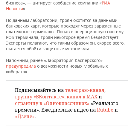
НЕФТЕХИМИЯ
бизнеса», — цитирует сообщение компании «
РИА
Новости
».
РОЗНИЧНАЯ ТОРГОВЛЯ
НОВОСТИ ТЕХНОЛОГИЙ
МЕРОПРИЯТИЯ
НЕФТЬ
По данным лаборатории, троян охотится за данными
ТРАНСПОРТ
IT
НОВОСТИ МЕРОПРИЯТИЙ
СПОРТ
банковских карт, которые проходят через зараженные
ОПК
платежные терминалы. Попав в операционную систему
POS-терминала, троян некоторое время бездействует.
УСЛУГИ
МЕДИА
ВЫЕЗДНАЯ РЕДАКЦИЯ
НОВОСТИ СПОРТА
ОБЩЕСТВО
Эксперты полагают, что таким образом он, скорее всего,
ЭНЕРГЕТИКА
пытается обойти защитные механизмы.
ТЕЛЕКОММУНИКАЦИИ
БИЗНЕС-БРАНЧИ
ФУТБОЛ
НОВОСТИ ОБЩЕСТВА
ФОТОГАЛЕРЕЯ
Напомним, ранее «Лаборатория Касперского»
предупредила
ONLINE-КОНФЕРЕНЦИИ
ХОККЕЙ
ВЛАСТЬ
о возможности новых глобальных
СЮЖЕТЫ
кибератак.
ОТКРЫТАЯ ЛЕКЦИЯ
БАСКЕТБОЛ
ИНФРАСТРУКТУРА
СПРАВОЧНИК
Подписывайтесь на
телеграм-канал
,
ВОЛЕЙБОЛ
ИСТОРИЯ
СПИСОК ПЕРСОН
ПОЛНАЯ ВЕРСИЯ
группу «ВКонтакте»
,
канал в MAX
и
страницу в «Одноклассниках»
«Реального
КИБЕРСПОРТ
КУЛЬТУРА
СПИСОК КОМПАНИЙ
времени». Ежедневные видео на
Rutube
и
«Дзене»
.
ФИГУРНОЕ КАТАНИЕ
МЕДИЦИНА