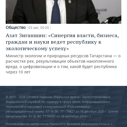
Общество
03 авг, 00:00
Азат Зиганшин: «Синергия власти, бизнеса,
граждан и науки ведет республику к
экологическому успеху»
Министр экологии и природных ресурсов Татарстана — о
расчистке рек, рекультивации объектов накопленного
вреда, о цифровизации и о том, какой будет республика
через 10 лет
© 2015 - 2026 Сетевое издание «Реальное время» Зарегистрировано
Федеральной службой по надзору в сфере связи, информационных
технологий и массовых коммуникаций (Роскомнадзор) –
регистрационный номер ЭЛ № ФС 77 - 79627 от 18 декабря 2020 г. (ранее
свидетельство Эл № ФС 77-59331 от 18 сентября 2014 г.)
Использование материалов Реального Времени разрешено только с