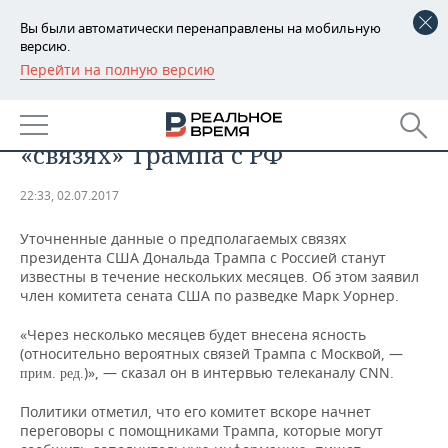
Вы были автоматически перенаправлены на мобильную
версию.
Перейти на полную версию
РЕГИОНЫ
Сенатор США анонсировал о
БАШКОРТОСТАН
НОВОСТИ
появлении новых данных о
«связях» Трампа с РФ
ТАТАРСТАН
АНАЛИТИКА
22:33, 02.07.2017
УДМУРТИЯ
НОВОСТИ АНАЛИТИКИ
ЭКОНОМИКА
Уточненные данные о предполагаемых связях
ДЕКЛАРАЦИИ О ДОХОДАХ
НОВОСТИ ЭКОНОМИКИ
ПРОМЫШЛЕННОСТЬ
президента США Дональда Трампа с Россией станут
известны в течение нескольких месяцев. Об этом заявил
член комитета сената США по разведке Марк Уорнер.
КОРОЛИ ГОСЗАКАЗА ПФО
ФИНАНСЫ
НОВОСТИ
НЕДВИЖИМОСТЬ
ПРОМЫШЛЕННОСТИ
«Через несколько месяцев будет внесена ясность
ВУЗЫ ТАТАРСТАНА
БАНКИ
НОВОСТИ НЕДВИЖИМОСТИ
АВТО
(относительно вероятных связей Трампа с Москвой, —
АГРОПРОМ
)», — сказал он в интервью телеканалу CNN.
прим. ред.
КОМУ ПРИНАДЛЕЖАТ
БЮДЖЕТ
НОВОСТИ АВТО
БИЗНЕС
ТОРГОВЫЕ ЦЕНТРЫ
МАШИНОСТРОЕНИЕ
Политики отметил, что его комитет вскоре начнет
ТАТАРСТАНА
переговоры с помощниками Трампа, которые могут
ИНВЕСТИЦИИ
НОВОСТИ БИЗНЕСА
ТЕХНОЛОГИИ