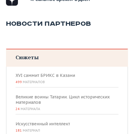
ВОДНЫЕ ВИДЫ СПОРТА
ОБРАЗОВАНИЕ
ХОККЕЙ С МЯЧОМ
ПРОИСШЕСТВИЯ
НОВОСТИ ПАРТНЕРОВ
Сюжеты
XVI саммит БРИКС в Казани
499
МАТЕРИАЛОВ
Великие воины Татарии. Цикл исторических
материалов
24
МАТЕРИАЛА
Искусственный интеллект
181
МАТЕРИАЛ