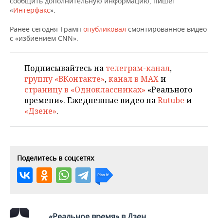
сообщить дополнительную информацию, пишет
НЕФТЕХИМИЯ
«
Интерфакс
».
РОЗНИЧНАЯ ТОРГОВЛЯ
НОВОСТИ ТЕХНОЛОГИЙ
МЕРОПРИЯТИЯ
НЕФТЬ
Ранее сегодня Трамп
опубликовал
смонтированное видео
с «избиением CNN».
ТРАНСПОРТ
IT
НОВОСТИ МЕРОПРИЯТИЙ
СПОРТ
ОПК
УСЛУГИ
МЕДИА
ВЫЕЗДНАЯ РЕДАКЦИЯ
НОВОСТИ СПОРТА
ОБЩЕСТВО
Подписывайтесь на
телеграм-канал
,
ЭНЕРГЕТИКА
группу «ВКонтакте»
,
канал в MAX
и
ТЕЛЕКОММУНИКАЦИИ
БИЗНЕС-БРАНЧИ
ФУТБОЛ
НОВОСТИ ОБЩЕСТВА
ФОТОГАЛЕРЕЯ
страницу в «Одноклассниках»
«Реального
времени». Ежедневные видео на
Rutube
и
ONLINE-КОНФЕРЕНЦИИ
ХОККЕЙ
ВЛАСТЬ
СЮЖЕТЫ
«Дзене»
.
ОТКРЫТАЯ ЛЕКЦИЯ
БАСКЕТБОЛ
ИНФРАСТРУКТУРА
СПРАВОЧНИК
ВОЛЕЙБОЛ
ИСТОРИЯ
СПИСОК ПЕРСОН
ПОЛНАЯ ВЕРСИЯ
Поделитесь в соцсетях
КИБЕРСПОРТ
КУЛЬТУРА
СПИСОК КОМПАНИЙ
ФИГУРНОЕ КАТАНИЕ
МЕДИЦИНА
«Реальное время» в Дзен