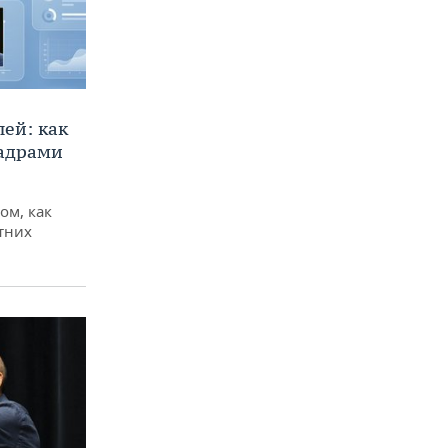
ей: как
кадрами
ом, как
тних