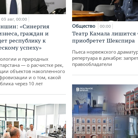
03 авг, 00:00
аншин: «Синергия
Общество
00:00
изнеса, граждан и
Театр Камала лишится 
дет республику к
приобретет Шекспира
ескому успеху»
Пьеса норвежского драматур
репертуара в декабре: запре
кологии и природных
правообладатели
тарстана — о расчистке рек,
ции объектов накопленного
ифровизации и о том, какой
блика через 10 лет