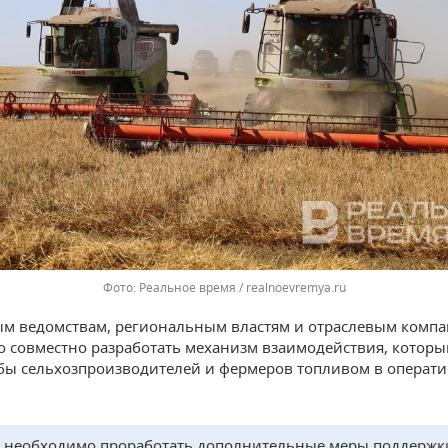
Реальное время / realnoevremya.ru
м ведомствам, региональным властям и отраслевым комп
 совместно разработать механизм взаимодействия, которы
бы сельхозпроизводителей и фермеров топливом в операт
 необходимо проработать дополнительные меры поддержк