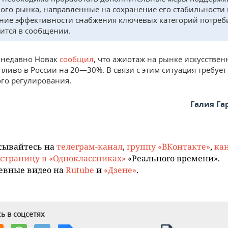
ого рынка, направленные на сохранение его стабильности 
ие эффективности снабжения ключевых категорий потреб
ится в сообщении.
 недавно Новак
сообщил
, что ажиотаж на рынке искусствен
пливо в России на 20—30%. В связи с этим ситуация требует
го регулирования.
Галия Г
сывайтесь на
телеграм-канал
,
группу «ВКонтакте»
,
кан
страницу в «Одноклассниках»
«Реального времени».
евные видео на
Rutube
и
«Дзене»
.
ь в соцсетях