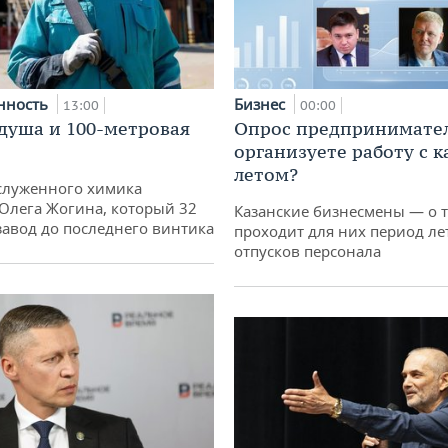
нность
Бизнес
13:00
00:00
душа и 100-метровая
Опрос предпринимател
организуете работу с 
летом?
служенного химика
 Олега Жогина, который 32
Казанские бизнесмены — о т
 завод до последнего винтика
проходит для них период ле
отпусков персонала