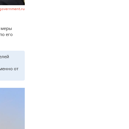
 government.ru
 меры
по его
елей
именно от