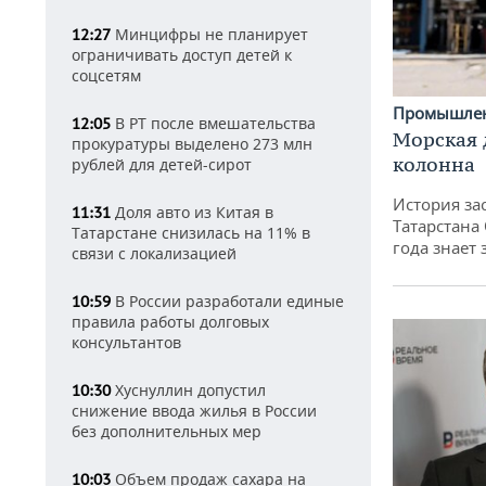
Минцифры не планирует
12:27
ограничивать доступ детей к
соцсетям
Промышле
В РТ после вмешательства
12:05
Морская 
прокуратуры выделено 273 млн
колонна
рублей для детей-сирот
История за
Доля авто из Китая в
11:31
Татарстана
Татарстане снизилась на 11% в
года знает
связи с локализацией
В России разработали единые
10:59
правила работы долговых
консультантов
Хуснуллин допустил
10:30
снижение ввода жилья в России
без дополнительных мер
Объем продаж сахара на
10:03