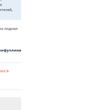
и
ителей,
но поднял
арифуллина
ал в