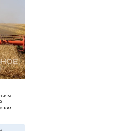
аниям
й
ивном
и