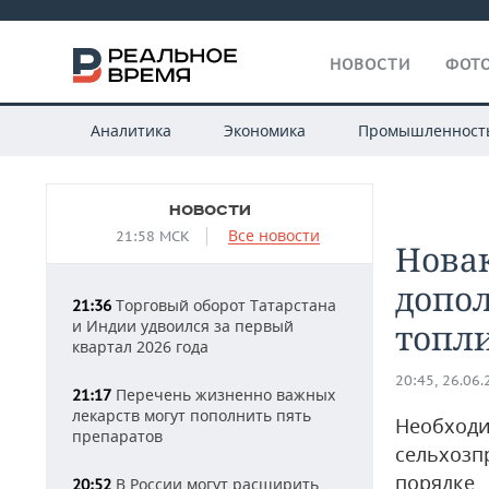
НОВОСТИ
ФОТО
Аналитика
Экономика
Промышленност
НОВОСТИ
Все новости
21:58 МСК
Новак
допо
Торговый оборот Татарстана
21:36
и Индии удвоился за первый
топл
квартал 2026 года
20:45, 26.06
Перечень жизненно важных
21:17
лекарств могут пополнить пять
Необходи
препаратов
сельхозп
порядке
В России могут расширить
20:52