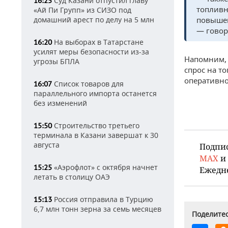
Суд Казани отпустил главу
16:25
топливн
«Ай Пи Групп» из СИЗО под
домашний арест по делу на 5 млн
повышен
— говор
На выборах в Татарстане
16:20
усилят меры безопасности из-за
Напомним,
угрозы БПЛА
спрос на то
оперативно
Список товаров для
16:07
параллельного импорта останется
без изменений
Строительство третьего
15:50
терминала в Казани завершат к 30
августа
Подпи
MAX
и
«Аэрофлот» с октября начнет
15:25
Ежедн
летать в столицу ОАЭ
Россия отправила в Турцию
15:13
6,7 млн тонн зерна за семь месяцев
Поделитес