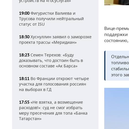
устройств на «Госуслугах»
Фигуристки Валиева и
19:00
Трусова получили нейтральный
статус от ISU
Вице-премь
поддержки 
Хуснуллин заявил о заморозке
18:30
состоянию
проекта трассы «Меридиан»
Семен Терехов: «Буду
18:23
Отдельн
доказывать, что достоин быть в
топливо
основном составе «Ак Барса»
стабиль
этого за
Во Франции откроют четыре
18:11
участка для голосования россиян
на выборах в ГД
«Не взятка, а возмещение
17:55
расходов!»: суд не смог избрать
меру пресечения для топа «Банка
Татарстан»