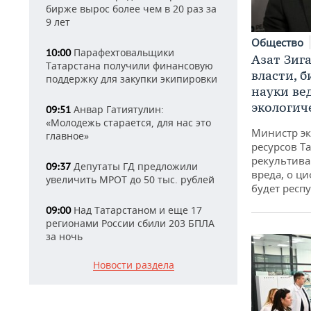
бирже вырос более чем в 20 раз за
9 лет
Общество
Парафехтовальщики
10:00
Азат Зиг
Татарстана получили финансовую
власти, б
поддержку для закупки экипировки
науки ве
экологич
Анвар Гатиятулин:
09:51
«Молодежь старается, для нас это
Министр э
главное»
ресурсов Та
рекультива
Депутаты ГД предложили
09:37
вреда, о ц
увеличить МРОТ до 50 тыс. рублей
будет респу
Над Татарстаном и еще 17
09:00
регионами России сбили 203 БПЛА
за ночь
Новости раздела