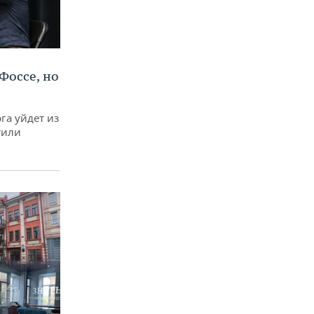
Фоссе, но
га уйдет из
тили