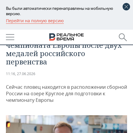
Вы были автоматически перенаправлены на мобильную
версию.
Перейти на полную версию
РЕГИОНЫ
СПОРТ
Андрей Минаков — в ожидании
БАШКОРТОСТАН
НОВОСТИ
чемпионата Европы после двух
ТАТАРСТАН
АНАЛИТИКА
медалей российского
первенства
УДМУРТИЯ
НОВОСТИ АНАЛИТИКИ
ЭКОНОМИКА
11:16, 27.06.2026
ДЕКЛАРАЦИИ О ДОХОДАХ
НОВОСТИ ЭКОНОМИКИ
ПРОМЫШЛЕННОСТЬ
Сейчас пловец находится в расположении сборной
КОРОЛИ ГОСЗАКАЗА ПФО
ФИНАНСЫ
НОВОСТИ
НЕДВИЖИМОСТЬ
России на озере Круглое для подготовки к
ПРОМЫШЛЕННОСТИ
чемпионату Европы
ВУЗЫ ТАТАРСТАНА
БАНКИ
НОВОСТИ НЕДВИЖИМОСТИ
АВТО
АГРОПРОМ
КОМУ ПРИНАДЛЕЖАТ
БЮДЖЕТ
НОВОСТИ АВТО
БИЗНЕС
ТОРГОВЫЕ ЦЕНТРЫ
МАШИНОСТРОЕНИЕ
ТАТАРСТАНА
ИНВЕСТИЦИИ
НОВОСТИ БИЗНЕСА
ТЕХНОЛОГИИ