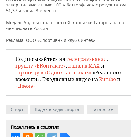
ВОДНЫЕ ВИДЫ СПОРТА
ОБРАЗОВАНИЕ
завершил дистанцию 100 м баттерфляем с результатом
51,37 и занял 3-е место.
ХОККЕЙ С МЯЧОМ
ПРОИСШЕСТВИЯ
Медаль Андрея стала третьей в копилке Татарстана на
чемпионате России.
Реклама. ООО «Спортивный клуб Синтез»
Подписывайтесь на
телеграм-канал
,
группу «ВКонтакте»
,
канал в MAX
и
страницу в «Одноклассниках»
«Реального
времени». Ежедневные видео на
Rutube
и
«Дзене»
.
Спорт
Водные виды спорта
Татарстан
Поделитесь в соцсетях