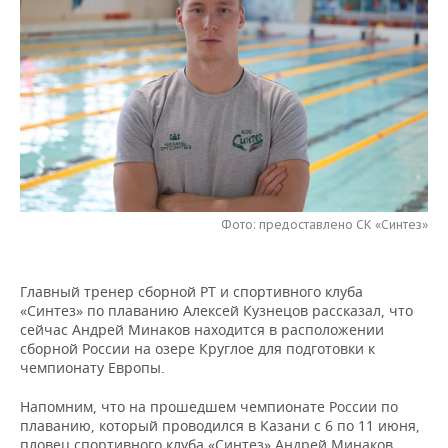
НЕФТЕХИМИЯ
РОЗНИЧНАЯ ТОРГОВЛЯ
НОВОСТИ ТЕХНОЛОГИЙ
МЕРОПРИЯТИЯ
НЕФТЬ
ТРАНСПОРТ
IT
НОВОСТИ МЕРОПРИЯТИЙ
СПОРТ
ОПК
УСЛУГИ
МЕДИА
ВЫЕЗДНАЯ РЕДАКЦИЯ
НОВОСТИ СПОРТА
ОБЩЕСТВО
ЭНЕРГЕТИКА
ТЕЛЕКОММУНИКАЦИИ
БИЗНЕС-БРАНЧИ
ФУТБОЛ
НОВОСТИ ОБЩЕСТВА
ФОТОГАЛЕРЕЯ
ONLINE-КОНФЕРЕНЦИИ
ХОККЕЙ
ВЛАСТЬ
СЮЖЕТЫ
Фото: предоставлено СК «Синтез»
ОТКРЫТАЯ ЛЕКЦИЯ
БАСКЕТБОЛ
ИНФРАСТРУКТУРА
СПРАВОЧНИК
Главный тренер сборной РТ и спортивного клуба
«Синтез» по плаванию Алексей Кузнецов рассказал, что
ВОЛЕЙБОЛ
ИСТОРИЯ
СПИСОК ПЕРСОН
ПОЛНАЯ ВЕРСИЯ
сейчас Андрей Минаков находится в расположении
сборной России на озере Круглое для подготовки к
КИБЕРСПОРТ
КУЛЬТУРА
СПИСОК КОМПАНИЙ
чемпионату Европы.
ФИГУРНОЕ КАТАНИЕ
МЕДИЦИНА
Напомним, что на прошедшем чемпионате России по
плаванию, который проводился в Казани с 6 по 11 июня,
пловец спортивного клуба «Синтез» Андрей Минаков