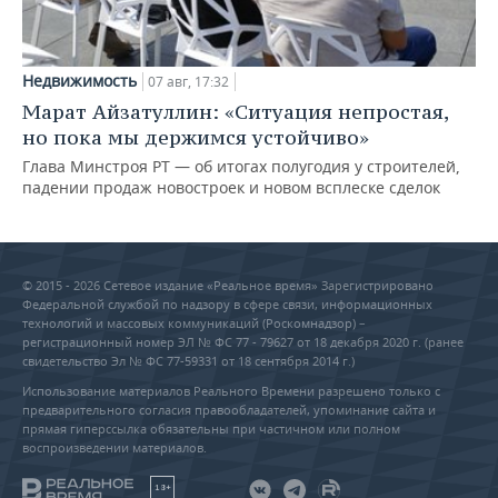
Недвижимость
07 авг, 17:32
Марат Айзатуллин: «Ситуация непростая,
но пока мы держимся устойчиво»
Глава Минстроя РТ — об итогах полугодия у строителей,
падении продаж новостроек и новом всплеске сделок
© 2015 - 2026 Сетевое издание «Реальное время» Зарегистрировано
Федеральной службой по надзору в сфере связи, информационных
технологий и массовых коммуникаций (Роскомнадзор) –
регистрационный номер ЭЛ № ФС 77 - 79627 от 18 декабря 2020 г. (ранее
свидетельство Эл № ФС 77-59331 от 18 сентября 2014 г.)
Использование материалов Реального Времени разрешено только с
предварительного согласия правообладателей, упоминание сайта и
прямая гиперссылка обязательны при частичном или полном
воспроизведении материалов.
18+