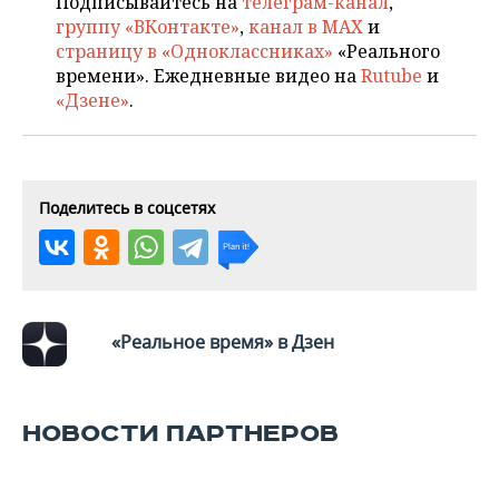
Подписывайтесь на
телеграм-канал
,
ВОДНЫЕ ВИДЫ СПОРТА
ОБРАЗОВАНИЕ
группу «ВКонтакте»
,
канал в MAX
и
страницу в «Одноклассниках»
«Реального
ХОККЕЙ С МЯЧОМ
ПРОИСШЕСТВИЯ
времени». Ежедневные видео на
Rutube
и
«Дзене»
.
Поделитесь в соцсетях
«Реальное время» в Дзен
НОВОСТИ ПАРТНЕРОВ