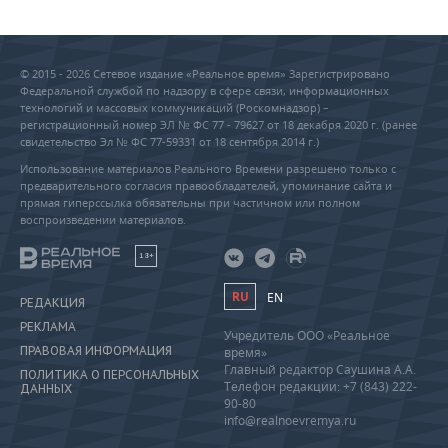
© 2015 - 2026 Сетевое издание «Реальное время» Зарегистрировано
Федеральной службой по надзору в сфере связи, информационных
технологий и массовых коммуникаций (Роскомнадзор) –
регистрационный номер ЭЛ № ФС 77 - 79627 от 18 декабря 2020 г. (ранее
свидетельство Эл № ФС 77-59331 от 18 сентября 2014 г.)
Использование материалов Реального Времени разрешено только с
предварительного согласия правообладателей, упоминание сайта и
прямая гиперссылка обязательны при частичном или полном
воспроизведении материалов.
18+
RU
EN
РЕДАКЦИЯ
РЕКЛАМА
Учредитель ООО «Реальное
ПРАВОВАЯ ИНФОРМАЦИЯ
время»
Главный редактор Саушина А.А.
ПОЛИТИКА О ПЕРСОНАЛЬНЫХ
Телефон редакции: +7 (843) 222-
ДАННЫХ
90-80
info@realnoevremya.ru