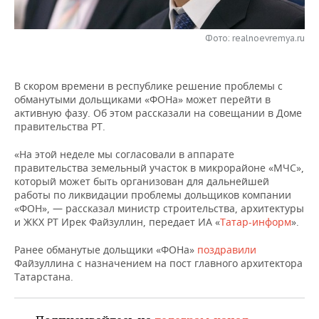
НЕФТЕХИМИЯ
РОЗНИЧНАЯ ТОРГОВЛЯ
НОВОСТИ ТЕХНОЛОГИЙ
МЕРОПРИЯТИЯ
НЕФТЬ
Фото: realnoevremya.ru
ТРАНСПОРТ
IT
НОВОСТИ МЕРОПРИЯТИЙ
СПОРТ
ОПК
В скором времени в республике решение проблемы с
УСЛУГИ
МЕДИА
ВЫЕЗДНАЯ РЕДАКЦИЯ
НОВОСТИ СПОРТА
ОБЩЕСТВО
обманутыми дольщиками «ФОНа» может перейти в
ЭНЕРГЕТИКА
активную фазу. Об этом рассказали на совещании в Доме
ТЕЛЕКОММУНИКАЦИИ
БИЗНЕС-БРАНЧИ
ФУТБОЛ
НОВОСТИ ОБЩЕСТВА
ФОТОГАЛЕРЕЯ
правительства РТ.
«На этой неделе мы согласовали в аппарате
ONLINE-КОНФЕРЕНЦИИ
ХОККЕЙ
ВЛАСТЬ
СЮЖЕТЫ
правительства земельный участок в микрорайоне «МЧС»,
который может быть организован для дальнейшей
ОТКРЫТАЯ ЛЕКЦИЯ
БАСКЕТБОЛ
ИНФРАСТРУКТУРА
СПРАВОЧНИК
работы по ликвидации проблемы дольщиков компании
«ФОН», — рассказал министр строительства, архитектуры
и ЖКХ РТ Ирек Файзуллин, передает ИА «
Татар-информ
».
ВОЛЕЙБОЛ
ИСТОРИЯ
СПИСОК ПЕРСОН
ПОЛНАЯ ВЕРСИЯ
Ранее обманутые дольщики «ФОНа»
поздравили
КИБЕРСПОРТ
КУЛЬТУРА
СПИСОК КОМПАНИЙ
Файзуллина с назначением на пост главного архитектора
Татарстана.
ФИГУРНОЕ КАТАНИЕ
МЕДИЦИНА