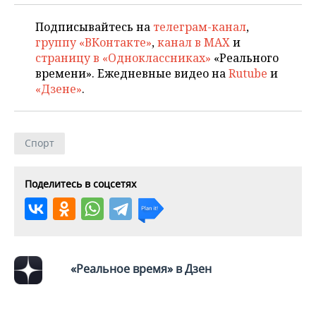
ВОДНЫЕ ВИДЫ СПОРТА
ОБРАЗОВАНИЕ
Подписывайтесь на
телеграм-канал
,
ХОККЕЙ С МЯЧОМ
ПРОИСШЕСТВИЯ
группу «ВКонтакте»
,
канал в MAX
и
страницу в «Одноклассниках»
«Реального
времени». Ежедневные видео на
Rutube
и
«Дзене»
.
Спорт
Поделитесь в соцсетях
«Реальное время» в Дзен