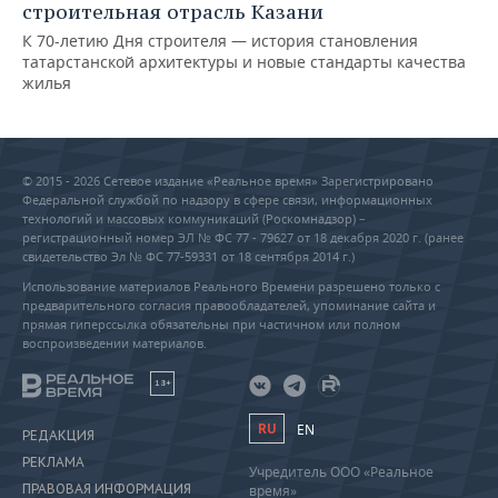
строительная отрасль Казани
К 70-летию Дня строителя — история становления
татарстанской архитектуры и новые стандарты качества
жилья
© 2015 - 2026 Сетевое издание «Реальное время» Зарегистрировано
Федеральной службой по надзору в сфере связи, информационных
технологий и массовых коммуникаций (Роскомнадзор) –
регистрационный номер ЭЛ № ФС 77 - 79627 от 18 декабря 2020 г. (ранее
свидетельство Эл № ФС 77-59331 от 18 сентября 2014 г.)
Использование материалов Реального Времени разрешено только с
предварительного согласия правообладателей, упоминание сайта и
прямая гиперссылка обязательны при частичном или полном
воспроизведении материалов.
18+
RU
EN
РЕДАКЦИЯ
РЕКЛАМА
Учредитель ООО «Реальное
ПРАВОВАЯ ИНФОРМАЦИЯ
время»