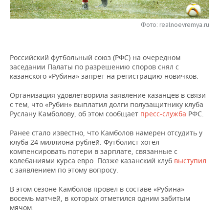
НЕФТЕХИМИЯ
РОЗНИЧНАЯ ТОРГОВЛЯ
НОВОСТИ ТЕХНОЛОГИЙ
МЕРОПРИЯТИЯ
НЕФТЬ
Фото: realnoevremya.ru
ТРАНСПОРТ
IT
НОВОСТИ МЕРОПРИЯТИЙ
СПОРТ
ОПК
Российский футбольный союз (РФС) на очередном
УСЛУГИ
МЕДИА
ВЫЕЗДНАЯ РЕДАКЦИЯ
НОВОСТИ СПОРТА
ОБЩЕСТВО
заседании Палаты по разрешению споров снял с
ЭНЕРГЕТИКА
казанского «Рубина» запрет на регистрацию новичков.
ТЕЛЕКОММУНИКАЦИИ
БИЗНЕС-БРАНЧИ
ФУТБОЛ
НОВОСТИ ОБЩЕСТВА
ФОТОГАЛЕРЕЯ
Организация удовлетворила заявление казанцев в связи
с тем, что «Рубин» выплатил долги полузащитнику клуба
ONLINE-КОНФЕРЕНЦИИ
ХОККЕЙ
ВЛАСТЬ
СЮЖЕТЫ
Руслану Камболову, об этом сообщает
пресс-служба
РФС.
ОТКРЫТАЯ ЛЕКЦИЯ
БАСКЕТБОЛ
ИНФРАСТРУКТУРА
СПРАВОЧНИК
Ранее стало известно, что Камболов намерен отсудить у
клуба 24 миллиона рублей. Футболист хотел
компенсировать потери в зарплате, связанные с
ВОЛЕЙБОЛ
ИСТОРИЯ
СПИСОК ПЕРСОН
ПОЛНАЯ ВЕРСИЯ
колебаниями курса евро. Позже казанский клуб
выступил
с заявлением по этому вопросу.
КИБЕРСПОРТ
КУЛЬТУРА
СПИСОК КОМПАНИЙ
В этом сезоне Камболов провел в составе «Рубина»
ФИГУРНОЕ КАТАНИЕ
МЕДИЦИНА
восемь матчей, в которых отметился одним забитым
мячом.