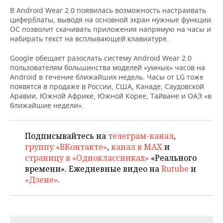
НЕФТЕХИМИЯ
В Android Wear 2.0 появилась возможность настраивать
РОЗНИЧНАЯ ТОРГОВЛЯ
НОВОСТИ ТЕХНОЛОГИЙ
МЕРОПРИЯТИЯ
циферблаты, выводя на основной экран нужные функции.
НЕФТЬ
ОС позволит скачивать приложения напрямую на часы и
набирать текст на всплывающей клавиатуре.
ТРАНСПОРТ
IT
НОВОСТИ МЕРОПРИЯТИЙ
СПОРТ
ОПК
Google обещает разослать систему Android Wear 2.0
УСЛУГИ
МЕДИА
ВЫЕЗДНАЯ РЕДАКЦИЯ
НОВОСТИ СПОРТА
ОБЩЕСТВО
пользователям большинства моделей «умных» часов на
ЭНЕРГЕТИКА
Android в течение ближайших недель. Часы от LG тоже
появятся в продаже в России, США, Канаде, Саудовской
ТЕЛЕКОММУНИКАЦИИ
БИЗНЕС-БРАНЧИ
ФУТБОЛ
НОВОСТИ ОБЩЕСТВА
ФОТОГАЛЕРЕЯ
Аравии, Южной Африке, Южной Корее, Тайване и ОАЭ «в
ближайшие недели».
ONLINE-КОНФЕРЕНЦИИ
ХОККЕЙ
ВЛАСТЬ
СЮЖЕТЫ
ОТКРЫТАЯ ЛЕКЦИЯ
БАСКЕТБОЛ
ИНФРАСТРУКТУРА
СПРАВОЧНИК
Подписывайтесь на
телеграм-канал
,
группу «ВКонтакте»
,
канал в MAX
и
ВОЛЕЙБОЛ
ИСТОРИЯ
СПИСОК ПЕРСОН
ПОЛНАЯ ВЕРСИЯ
страницу в «Одноклассниках»
«Реального
времени». Ежедневные видео на
Rutube
и
КИБЕРСПОРТ
КУЛЬТУРА
СПИСОК КОМПАНИЙ
«Дзене»
.
ФИГУРНОЕ КАТАНИЕ
МЕДИЦИНА