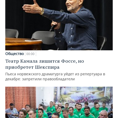
Общество
00:00
Театр Камала лишится Фоссе, но
приобретет Шекспира
Пьеса норвежского драматурга уйдет из репертуара в
декабре: запретили правообладатели