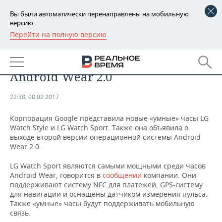
Вы были автоматически перенаправлены на мобильную
версию.
Перейти на полную версию
РЕГИОНЫ
Google представил новые
БАШКОРТОСТАН
НОВОСТИ
«умные» часы от LG и новую ОС
Android Wear 2.0
ТАТАРСТАН
АНАЛИТИКА
22:38, 08.02.2017
УДМУРТИЯ
НОВОСТИ АНАЛИТИКИ
ЭКОНОМИКА
Корпорация Google представила новые «умные» часы LG
ДЕКЛАРАЦИИ О ДОХОДАХ
НОВОСТИ ЭКОНОМИКИ
ПРОМЫШЛЕННОСТЬ
Watch Style и LG Watch Sport. Также она объявила о
выходе второй версии операционной системы Android
Wear 2.0.
КОРОЛИ ГОСЗАКАЗА ПФО
ФИНАНСЫ
НОВОСТИ
НЕДВИЖИМОСТЬ
ПРОМЫШЛЕННОСТИ
LG Watch Sport являются самыми мощными среди часов
ВУЗЫ ТАТАРСТАНА
БАНКИ
НОВОСТИ НЕДВИЖИМОСТИ
АВТО
Android Wear, говорится в
сообщении
компании. Они
АГРОПРОМ
поддерживают систему NFC для платежей, GPS-систему
для навигации и оснащены датчиком измерения пульса.
КОМУ ПРИНАДЛЕЖАТ
БЮДЖЕТ
НОВОСТИ АВТО
БИЗНЕС
ТОРГОВЫЕ ЦЕНТРЫ
МАШИНОСТРОЕНИЕ
Также «умные» часы будут поддерживать мобильную
ТАТАРСТАНА
связь.
ИНВЕСТИЦИИ
НОВОСТИ БИЗНЕСА
ТЕХНОЛОГИИ