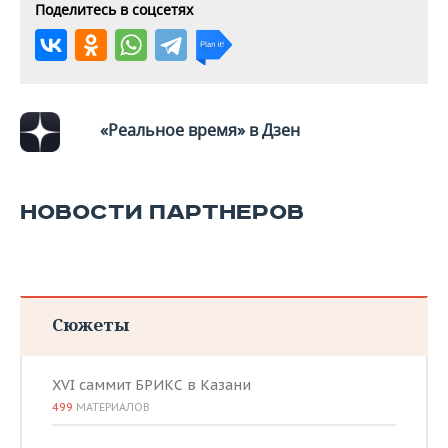
ВОДНЫЕ ВИДЫ СПОРТА
ОБРАЗОВАНИЕ
Поделитесь в соцсетях
ХОККЕЙ С МЯЧОМ
ПРОИСШЕСТВИЯ
«Реальное время» в Дзен
НОВОСТИ ПАРТНЕРОВ
Сюжеты
XVI саммит БРИКС в Казани
499
МАТЕРИАЛОВ