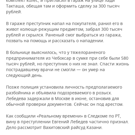
комплект колес, и пригласил в гараж на улице Хади
НЕФТЕХИМИЯ
Такташа, обещая там и оформить сделку за 300 тысяч
РОЗНИЧНАЯ ТОРГОВЛЯ
НОВОСТИ ТЕХНОЛОГИЙ
МЕРОПРИЯТИЯ
рублей.
НЕФТЬ
В гараже преступник напал на покупателя, ранил его в
ТРАНСПОРТ
IT
НОВОСТИ МЕРОПРИЯТИЙ
СПОРТ
живот колюще-режущим предметом, забрал 300 тысяч
ОПК
рублей и скрылся. Раненый смог выбраться из гаража,
УСЛУГИ
МЕДИА
ВЫЕЗДНАЯ РЕДАКЦИЯ
НОВОСТИ СПОРТА
ОБЩЕСТВО
позвать на помощь и рассказать о нападении.
ЭНЕРГЕТИКА
В больнице выяснилось, что у тяжелораненого
ТЕЛЕКОММУНИКАЦИИ
БИЗНЕС-БРАНЧИ
ФУТБОЛ
НОВОСТИ ОБЩЕСТВА
ФОТОГАЛЕРЕЯ
предпринимателя из Чебоксар в сумке при себе были 580
тысяч рублей, но преступник о них не знал. Спасти жизнь
ONLINE-КОНФЕРЕНЦИИ
ХОККЕЙ
ВЛАСТЬ
СЮЖЕТЫ
пострадавшему врачи не смогли — он умер на
следующий день.
ОТКРЫТАЯ ЛЕКЦИЯ
БАСКЕТБОЛ
ИНФРАСТРУКТУРА
СПРАВОЧНИК
Позже полиция установила личность предполагаемого
разбойника и объявила подозреваемого в розыск.
ВОЛЕЙБОЛ
ИСТОРИЯ
СПИСОК ПЕРСОН
ПОЛНАЯ ВЕРСИЯ
Лебедева задержали в Москве в июне, остановив для
обычной проверки документов. Сейчас он под арестом.
КИБЕРСПОРТ
КУЛЬТУРА
СПИСОК КОМПАНИЙ
Как сообщили «Реальному времени» в Следкоме по РТ,
вину в преступлении Евгений Лебедев частично признал.
ФИГУРНОЕ КАТАНИЕ
МЕДИЦИНА
Дело рассмотрит Вахитовский райсуд Казани.