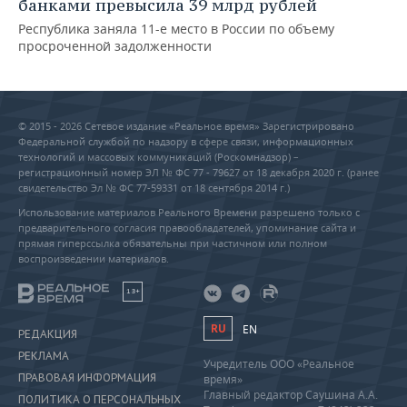
банками превысила 39 млрд рублей
Республика заняла 11-е место в России по объему
просроченной задолженности
© 2015 - 2026 Сетевое издание «Реальное время» Зарегистрировано
Федеральной службой по надзору в сфере связи, информационных
технологий и массовых коммуникаций (Роскомнадзор) –
регистрационный номер ЭЛ № ФС 77 - 79627 от 18 декабря 2020 г. (ранее
свидетельство Эл № ФС 77-59331 от 18 сентября 2014 г.)
Использование материалов Реального Времени разрешено только с
предварительного согласия правообладателей, упоминание сайта и
прямая гиперссылка обязательны при частичном или полном
воспроизведении материалов.
18+
RU
EN
РЕДАКЦИЯ
РЕКЛАМА
Учредитель ООО «Реальное
ПРАВОВАЯ ИНФОРМАЦИЯ
время»
Главный редактор Саушина А.А.
ПОЛИТИКА О ПЕРСОНАЛЬНЫХ