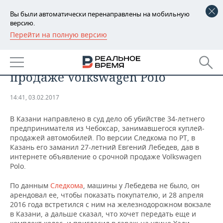
Вы были автоматически перенаправлены на мобильную
версию.
Перейти на полную версию
РЕГИОНЫ
Следком: в Татарстане убийца
БАШКОРТОСТАН
НОВОСТИ
заманил жертву объявлением о
продаже Volkswagen Polo
ТАТАРСТАН
АНАЛИТИКА
14:41, 03.02.2017
УДМУРТИЯ
НОВОСТИ АНАЛИТИКИ
ЭКОНОМИКА
В Казани направлено в суд дело об убийстве 34-летнего
ДЕКЛАРАЦИИ О ДОХОДАХ
НОВОСТИ ЭКОНОМИКИ
ПРОМЫШЛЕННОСТЬ
предпринимателя из Чебоксар, занимавшегося куплей-
продажей автомобилей. По версии Следкома по РТ, в
Казань его заманил 27-летний Евгений Лебедев, дав в
КОРОЛИ ГОСЗАКАЗА ПФО
ФИНАНСЫ
НОВОСТИ
НЕДВИЖИМОСТЬ
интернете объявление о срочной продаже Volkswagen
ПРОМЫШЛЕННОСТИ
Polo.
ВУЗЫ ТАТАРСТАНА
БАНКИ
НОВОСТИ НЕДВИЖИМОСТИ
АВТО
АГРОПРОМ
По данным
Следкома
, машины у Лебедева не было, он
арендовал ее, чтобы показать покупателю, и 28 апреля
КОМУ ПРИНАДЛЕЖАТ
БЮДЖЕТ
НОВОСТИ АВТО
БИЗНЕС
ТОРГОВЫЕ ЦЕНТРЫ
МАШИНОСТРОЕНИЕ
2016 года встретился с ним на железнодорожном вокзале
ТАТАРСТАНА
в Казани, а дальше сказал, что хочет передать еще и
ИНВЕСТИЦИИ
НОВОСТИ БИЗНЕСА
ТЕХНОЛОГИИ