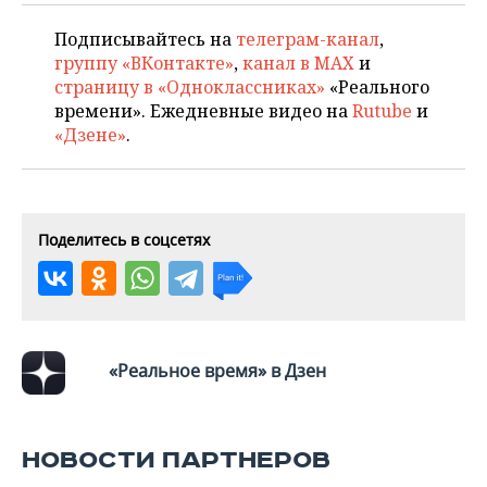
ВОДНЫЕ ВИДЫ СПОРТА
ОБРАЗОВАНИЕ
Подписывайтесь на
телеграм-канал
,
ХОККЕЙ С МЯЧОМ
ПРОИСШЕСТВИЯ
группу «ВКонтакте»
,
канал в MAX
и
страницу в «Одноклассниках»
«Реального
времени». Ежедневные видео на
Rutube
и
«Дзене»
.
Поделитесь в соцсетях
«Реальное время» в Дзен
НОВОСТИ ПАРТНЕРОВ