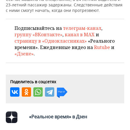
ВОДНЫЕ ВИДЫ СПОРТА
ОБРАЗОВАНИЕ
23-летний пассажир задержаны. Следственные действия
с ними смогут начать, когда они протрезвеют.
ХОККЕЙ С МЯЧОМ
ПРОИСШЕСТВИЯ
Подписывайтесь на
телеграм-канал
,
группу «ВКонтакте»
,
канал в MAX
и
страницу в «Одноклассниках»
«Реального
времени». Ежедневные видео на
Rutube
и
«Дзене»
.
Поделитесь в соцсетях
«Реальное время» в Дзен