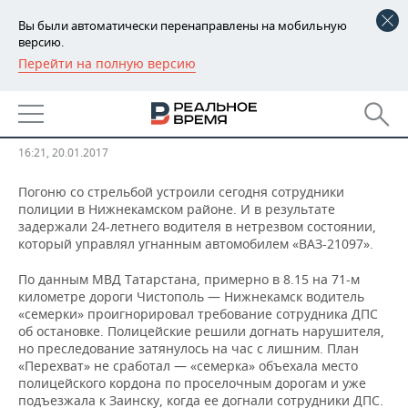
Вы были автоматически перенаправлены на мобильную
версию.
Перейти на полную версию
РЕГИОНЫ
В Татарстане пьяному угонщику
БАШКОРТОСТАН
НОВОСТИ
прострелили колеса
ТАТАРСТАН
АНАЛИТИКА
16:21, 20.01.2017
УДМУРТИЯ
НОВОСТИ АНАЛИТИКИ
ЭКОНОМИКА
Погоню со стрельбой устроили сегодня сотрудники
полиции в Нижнекамском районе. И в результате
задержали 24-летнего водителя в нетрезвом состоянии,
ДЕКЛАРАЦИИ О ДОХОДАХ
НОВОСТИ ЭКОНОМИКИ
ПРОМЫШЛЕННОСТЬ
который управлял угнанным автомобилем «ВАЗ-21097».
КОРОЛИ ГОСЗАКАЗА ПФО
ФИНАНСЫ
НОВОСТИ
НЕДВИЖИМОСТЬ
По данным МВД Татарстана, примерно в 8.15 на 71-м
ПРОМЫШЛЕННОСТИ
километре дороги Чистополь — Нижнекамск водитель
«семерки» проигнорировал требование сотрудника ДПС
ВУЗЫ ТАТАРСТАНА
БАНКИ
НОВОСТИ НЕДВИЖИМОСТИ
АВТО
АГРОПРОМ
об остановке. Полицейские решили догнать нарушителя,
но преследование затянулось на час с лишним. План
КОМУ ПРИНАДЛЕЖАТ
БЮДЖЕТ
НОВОСТИ АВТО
БИЗНЕС
«Перехват» не сработал — «семерка» объехала место
ТОРГОВЫЕ ЦЕНТРЫ
МАШИНОСТРОЕНИЕ
полицейского кордона по проселочным дорогам и уже
ТАТАРСТАНА
ИНВЕСТИЦИИ
НОВОСТИ БИЗНЕСА
ТЕХНОЛОГИИ
подъезжала к Заинску, когда ее догнали сотрудники ДПС.