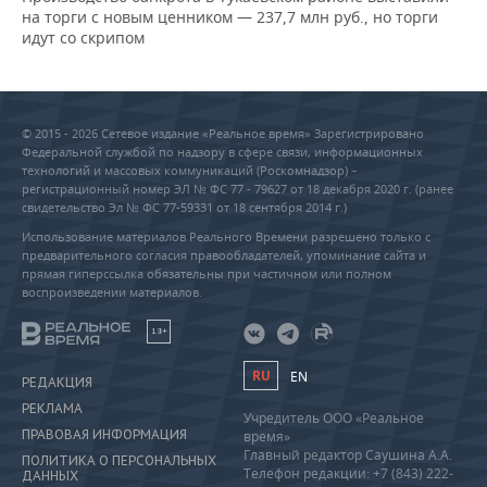
на торги с новым ценником — 237,7 млн руб., но торги
идут со скрипом
© 2015 - 2026 Сетевое издание «Реальное время» Зарегистрировано
Федеральной службой по надзору в сфере связи, информационных
технологий и массовых коммуникаций (Роскомнадзор) –
регистрационный номер ЭЛ № ФС 77 - 79627 от 18 декабря 2020 г. (ранее
свидетельство Эл № ФС 77-59331 от 18 сентября 2014 г.)
Использование материалов Реального Времени разрешено только с
предварительного согласия правообладателей, упоминание сайта и
прямая гиперссылка обязательны при частичном или полном
воспроизведении материалов.
18+
RU
EN
РЕДАКЦИЯ
РЕКЛАМА
Учредитель ООО «Реальное
ПРАВОВАЯ ИНФОРМАЦИЯ
время»
Главный редактор Саушина А.А.
ПОЛИТИКА О ПЕРСОНАЛЬНЫХ
Телефон редакции: +7 (843) 222-
ДАННЫХ