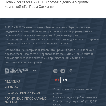
Новый собственник НЧТЗ получил долю и в группе
компаний «ТатПром-Холдинг»
© 2015 - 2026 Сетевое издание «Реальное время» Зарегистрировано
Федеральной службой по надзору в сфере связи, информационных
технологий и массовых коммуникаций (Роскомнадзор) –
регистрационный номер ЭЛ № ФС 77 - 79627 от 18 декабря 2020 г. (ранее
свидетельство Эл № ФС 77-59331 от 18 сентября 2014 г.)
Использование материалов Реального Времени разрешено только с
предварительного согласия правообладателей, упоминание сайта и
прямая гиперссылка обязательны при частичном или полном
воспроизведении материалов.
18+
RU
EN
РЕДАКЦИЯ
РЕКЛАМА
Учредитель ООО «Реальное
ПРАВОВАЯ ИНФОРМАЦИЯ
время»
Главный редактор Саушина А.А.
ПОЛИТИКА О ПЕРСОНАЛЬНЫХ
Телефон редакции: +7 (843) 222-
ДАННЫХ
90-80