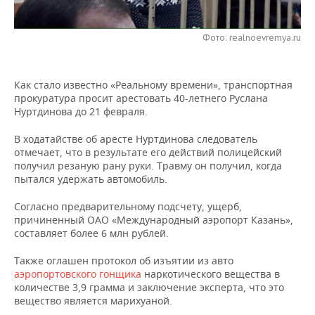
НЕФТЕХИМИЯ
РОЗНИЧНАЯ ТОРГОВЛЯ
НОВОСТИ ТЕХНОЛОГИЙ
МЕРОПРИЯТИЯ
НЕФТЬ
Фото: realnoevremya.ru
ТРАНСПОРТ
IT
НОВОСТИ МЕРОПРИЯТИЙ
СПОРТ
ОПК
Как стало известно «Реальному времени», транспортная
УСЛУГИ
МЕДИА
ВЫЕЗДНАЯ РЕДАКЦИЯ
НОВОСТИ СПОРТА
ОБЩЕСТВО
прокуратура просит арестовать 40-летнего Руслана
ЭНЕРГЕТИКА
Нуртдинова до 21 февраля.
ТЕЛЕКОММУНИКАЦИИ
БИЗНЕС-БРАНЧИ
ФУТБОЛ
НОВОСТИ ОБЩЕСТВА
ФОТОГАЛЕРЕЯ
В ходатайстве об аресте Нуртдинова следователь
отмечает, что в результате его действий полицейский
ONLINE-КОНФЕРЕНЦИИ
ХОККЕЙ
ВЛАСТЬ
СЮЖЕТЫ
получил резаную рану руки. Травму он получил, когда
пытался удержать автомобиль.
ОТКРЫТАЯ ЛЕКЦИЯ
БАСКЕТБОЛ
ИНФРАСТРУКТУРА
СПРАВОЧНИК
Согласно предварительному подсчету, ущерб,
ВОЛЕЙБОЛ
ИСТОРИЯ
СПИСОК ПЕРСОН
причиненный ОАО «Международный аэропорт Казань»,
ПОЛНАЯ ВЕРСИЯ
составляет более 6 млн рублей.
КИБЕРСПОРТ
КУЛЬТУРА
СПИСОК КОМПАНИЙ
Также оглашен протокол об изъятии из авто
аэропортовского гонщика
наркотического вещества в
ФИГУРНОЕ КАТАНИЕ
МЕДИЦИНА
количестве 3,9 грамма и заключение эксперта, что это
вещество является марихуаной.