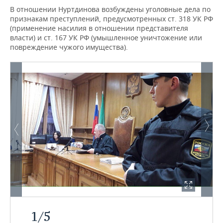
ВОДНЫЕ ВИДЫ СПОРТА
ОБРАЗОВАНИЕ
В отношении Нуртдинова возбуждены уголовные дела по
признакам преступлений, предусмотренных ст. 318 УК РФ
ХОККЕЙ С МЯЧОМ
ПРОИСШЕСТВИЯ
(применение насилия в отношении представителя
власти) и ст. 167 УК РФ (умышленное уничтожение или
повреждение чужого имущества).
1
/
5