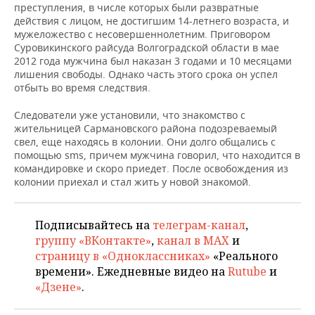
НЕФТЕХИМИЯ
преступления, в числе которых были развратные
действия с лицом, не достигшим 14-летнего возраста, и
РОЗНИЧНАЯ ТОРГОВЛЯ
НОВОСТИ ТЕХНОЛОГИЙ
МЕРОПРИЯТИЯ
мужеложество с несовершеннолетним. Приговором
НЕФТЬ
Суровикинского райсуда Волгоградской области в мае
ТРАНСПОРТ
IT
НОВОСТИ МЕРОПРИЯТИЙ
СПОРТ
2012 года мужчина был наказан 3 годами и 10 месяцами
ОПК
лишения свободы. Однако часть этого срока он успел
отбыть во время следствия.
УСЛУГИ
МЕДИА
ВЫЕЗДНАЯ РЕДАКЦИЯ
НОВОСТИ СПОРТА
ОБЩЕСТВО
ЭНЕРГЕТИКА
Следователи уже установили, что знакомство с
ТЕЛЕКОММУНИКАЦИИ
БИЗНЕС-БРАНЧИ
ФУТБОЛ
НОВОСТИ ОБЩЕСТВА
ФОТОГАЛЕРЕЯ
жительницей Сармановского района подозреваемый
свел, еще находясь в колонии. Они долго общались с
помощью sms, причем мужчина говорил, что находится в
ONLINE-КОНФЕРЕНЦИИ
ХОККЕЙ
ВЛАСТЬ
СЮЖЕТЫ
командировке и скоро приедет. После освобождения из
колонии приехал и стал жить у новой знакомой.
ОТКРЫТАЯ ЛЕКЦИЯ
БАСКЕТБОЛ
ИНФРАСТРУКТУРА
СПРАВОЧНИК
ВОЛЕЙБОЛ
ИСТОРИЯ
СПИСОК ПЕРСОН
ПОЛНАЯ ВЕРСИЯ
Подписывайтесь на
телеграм-канал
,
группу «ВКонтакте»
,
канал в MAX
и
КИБЕРСПОРТ
КУЛЬТУРА
СПИСОК КОМПАНИЙ
страницу в «Одноклассниках»
«Реального
времени». Ежедневные видео на
Rutube
и
ФИГУРНОЕ КАТАНИЕ
МЕДИЦИНА
«Дзене»
.