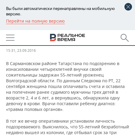
Вы были автоматически перенаправлены на мобильную
версию.
Перейти на полную версию
РЕГИОНЫ
​В Татарстане изнасиловали
БАШКОРТОСТАН
НОВОСТИ
четырехлетнюю девочку
ТАТАРСТАН
АНАЛИТИКА
15:31, 23.09.2016
УДМУРТИЯ
НОВОСТИ АНАЛИТИКИ
ЭКОНОМИКА
В Сармановском районе Татарстана по подозрению в
изнасиловании четырехлетней внучки своей
сожительницы задержан 55-летний уроженец
ДЕКЛАРАЦИИ О ДОХОДАХ
НОВОСТИ ЭКОНОМИКИ
ПРОМЫШЛЕННОСТЬ
Волгоградской области. По данным Следкома по РТ, 22
сентября женщина пошла оплачивать счета и оставила
КОРОЛИ ГОСЗАКАЗА ПФО
ФИНАНСЫ
НОВОСТИ
НЕДВИЖИМОСТЬ
на попечение ранее судимого мужчины трех детей в
ПРОМЫШЛЕННОСТИ
возрасте 2, 4 и 6 лет, а вернувшись, обнаружила одну
девочку в крови. Врачи поставили ребенку диагноз:
ВУЗЫ ТАТАРСТАНА
БАНКИ
НОВОСТИ НЕДВИЖИМОСТИ
АВТО
АГРОПРОМ
«травма половых органов».
КОМУ ПРИНАДЛЕЖАТ
БЮДЖЕТ
НОВОСТИ АВТО
БИЗНЕС
В тот же вечер оперативники установили личность
ТОРГОВЫЕ ЦЕНТРЫ
МАШИНОСТРОЕНИЕ
подозреваемого. Выяснилось, что 55-летний безработный
ТАТАРСТАНА
ИНВЕСТИЦИИ
НОВОСТИ БИЗНЕСА
ТЕХНОЛОГИИ
недавно вышел из колонии, где отбывал срок за три