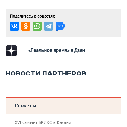
ВОДНЫЕ ВИДЫ СПОРТА
ОБРАЗОВАНИЕ
ХОККЕЙ С МЯЧОМ
ПРОИСШЕСТВИЯ
Поделитесь в соцсетях
«Реальное время» в Дзен
НОВОСТИ ПАРТНЕРОВ
Сюжеты
XVI саммит БРИКС в Казани